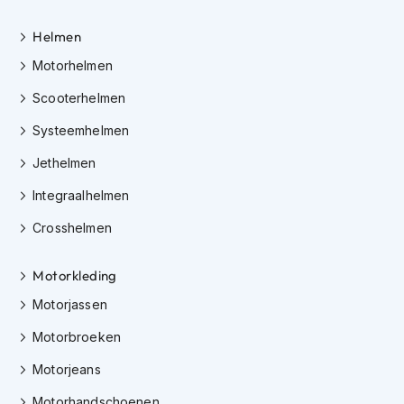
e
r
Helmen
h
e
Motorhelmen
l
m
Scooterhelmen
e
n
Systeemhelmen
B
Jethelmen
o
x
Integraalhelmen
e
Crosshelmen
r
h
e
Motorkleding
l
m
Motorjassen
e
n
Motorbroeken
F
Motorjeans
a
s
Motorhandschoenen