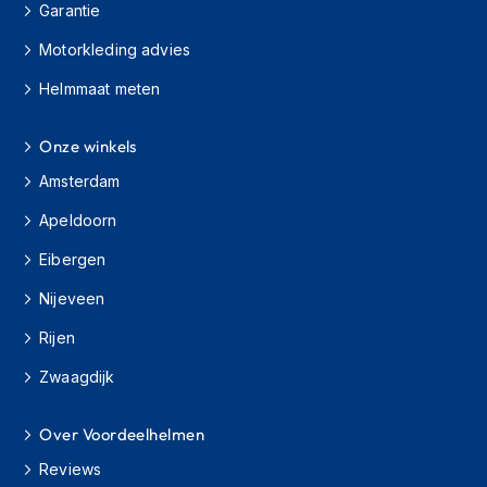
Garantie
s
c
Motorkleding advies
o
o
Helmmaat meten
t
e
r
Onze winkels
h
e
Amsterdam
l
Apeldoorn
m
e
Eibergen
n
Nijeveen
K
i
Rijen
n
d
Zwaagdijk
e
r
s
Over Voordeelhelmen
c
Reviews
o