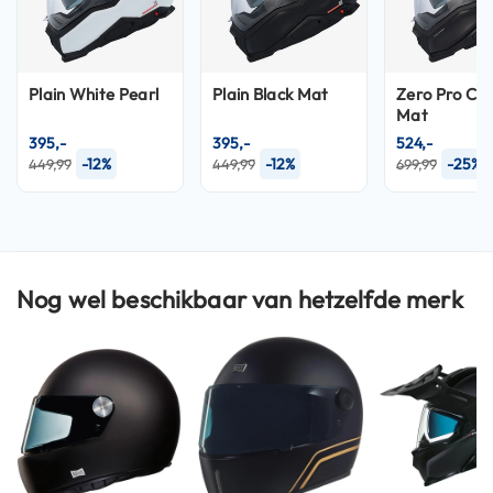
n
H
e
Plain White Pearl
Plain Black Mat
Zero Pro Ca
l
Mat
m
e
395,-
395,-
524,-
n
-12%
-12%
-25%
449,99
449,99
699,99
m
e
t
z
o
n
Nog wel beschikbaar van hetzelfde merk
n
e
v
i
z
i
e
r