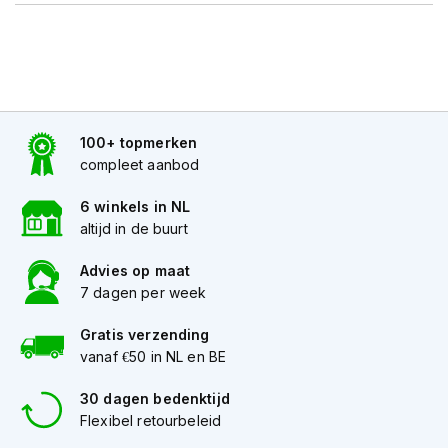
K
i
n
d
e
r
m
100+ topmerken
o
compleet aanbod
t
o
r
6 winkels in NL
h
altijd in de buurt
e
l
Advies op maat
m
7 dagen per week
e
n
Gratis verzending
vanaf €50 in NL en BE
S
c
o
30 dagen bedenktijd
o
Flexibel retourbeleid
t