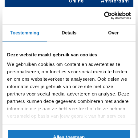
Online
Amsterdam
i
p
XXS (51-52cm)
b
a
c
XS (53-54cm)
Toestemming
Details
Over
k
h
S (55-56cm)
e
l
Deze website maakt gebruik van cookies
m
M (57-58cm)
e
We gebruiken cookies om content en advertenties te
n
L (59-60cm)
personaliseren, om functies voor social media te bieden
en om ons websiteverkeer te analyseren. Ook delen we
H
XL (61-62cm)
informatie over je gebruik van onze site met onze
e
r
partners voor social media, adverteren en analyse. Deze
e
XXL (63-64cm)
partners kunnen deze gegevens combineren met andere
n
informatie die je aan ze hebt verstrekt of die ze hebben
m
XXXL (65-66cm)
verzameld op basis van jouw gebruik van hun services.
o
t
o
Op voorraad
r
Alles toestaan
Op voorraad bij NEXX 2-4 werkdagen