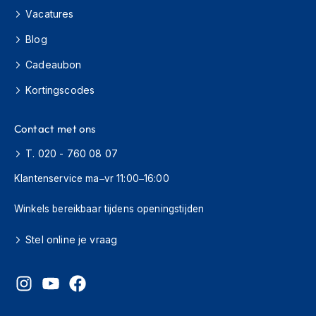
o
Vacatures
t
e
Blog
r
h
Cadeaubon
e
l
Kortingscodes
m
e
n
Contact met ons
S
T. 020 - 760 08 07
y
s
Klantenservice ma–vr 11:00–16:00
t
e
Winkels bereikbaar tijdens openingstijden
e
m
Stel online je vraag
h
e
l
m
e
n