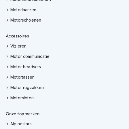
h
Motorlaarzen
i
o
Motorschoenen
n
h
e
Accessoires
l
m
Vizieren
e
n
Motor communicatie
V
Motor headsets
e
s
Motortassen
p
a
Motor rugzakken
h
e
Motorsloten
l
m
Onze topmerken
e
n
Alpinestars