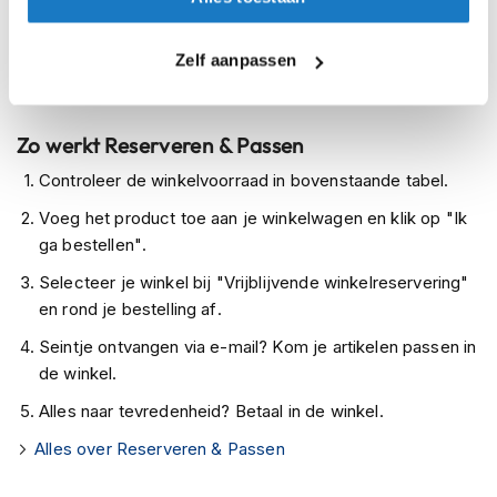
h
e
Leverbaar na deze datum
l
Zelf aanpassen
Levertijd onbekend, neem eventueel contact met ons op
m
e
Niet meer leverbaar
n
Zero Pro
Zo werkt Reserveren & Passen
D
a
Keyo Blue/Red
Controleer de winkelvoorraad in bovenstaande tabel.
m
Keyo White Neon MT
e
Voeg het product toe aan je winkelwagen en klik op "Ik
s
ga bestellen".
Keyo Green/Silver MT
m
o
Selecteer je winkel bij "Vrijblijvende winkelreservering"
t
en rond je bestelling af.
o
r
Seintje ontvangen via e-mail? Kom je artikelen passen in
Keyo Grey/Red
h
de winkel.
e
Keyo White/Orange
l
Alles naar tevredenheid? Betaal in de winkel.
m
Alles over Reserveren & Passen
e
n