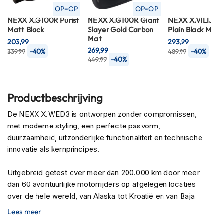
P
OP=OP
OP=OP
i
NEXX X.G100R Purist
NEXX X.G100R Giant
NEXX X.VILIJ
l
Matt Black
Slayer Gold Carbon
Plain Black Ma
o
Mat
t
203,99
293,99
e
269,99
-40%
-40%
339,99
489,99
n
-40%
449,99
h
e
l
m
Productbeschrijving
e
n
De NEXX X.WED3 is ontworpen zonder compromissen,
met moderne styling, een perfecte pasvorm,
P
duurzaamheid, uitzonderlijke functionaliteit en technische
i
innovatie als kernprincipes.
n
l
o
Uitgebreid getest over meer dan 200.000 km door meer
c
dan 60 avontuurlijke motorrijders op afgelegen locaties
k
over de hele wereld, van Alaska tot Kroatië en van Baja
h
e
California tot de Merzouga-woestijn in Marokko.
Lees meer
l