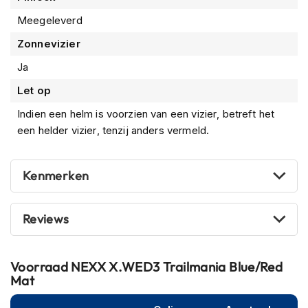
m
e
Meegeleverd
n
Zonnevizier
S
Ja
t
i
Let op
l
l
Indien een helm is voorzien van een vizier, betreft het
e
een helder vizier, tenzij anders vermeld.
m
o
t
o
Kenmerken
r
h
e
Reviews
l
m
e
Voorraad
NEXX X.WED3 Trailmania Blue/Red
n
Mat
F
l