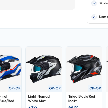
OP=OP
OP=OP
OP=OP
ental
Light Nomad
Taiga Black/Red
Blue/Red
White Mat
Matt
371,99
341,99