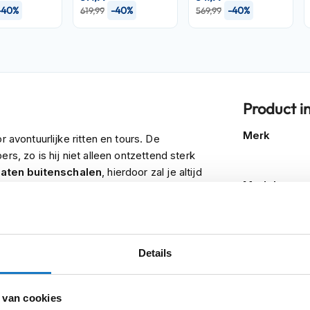
-40%
-40%
-40%
619,99
569,99
Product i
Meer
Merk
r avontuurlijke ritten en tours. De
informatie
rs, zo is hij niet alleen ontzettend sterk
maten buitenschalen
, hierdoor zal je altijd
Model
 materiaal wat tevens uitneem- en wasbaar
Kleurstelling
n je motor maximaal aan het uitdagen bent.
Producttype
bele homologatie), dat wil zeggen dat je
Details
Categorie
Pinlock
 van cookies