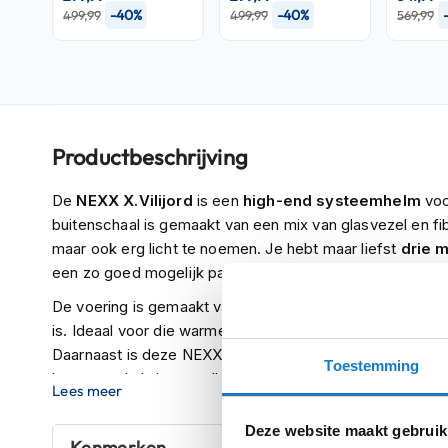
-40%
-40%
499,99
499,99
569,99
Crosshelmen
Fietshelmen
Helm
accessoires
Vizieren
Productbeschrijving
Pinlocks
De
NEXX X.Vilijord
is een
high-end systeemhelm
voo
Tear-
buitenschaal is gemaakt van een mix van glasvezel en fibe
offs
maar ook erg licht te noemen. Je hebt maar liefst
drie 
Crossbrillen
een zo goed mogelijk passende helm hebben.
Oordoppen
De voering is gemaakt van een sneldrogend en ademend
is. Ideaal voor die warme zomerdagen waarin je jezelf e
Onderhoud
Daarnaast is deze NEXX X.Vilijord
dubbel gekeurd
(dub
helm
Toestemming
hem zowel als integraalhelm en als jethelm mag rijden.
Lees meer
Helm
houder
Deze website maakt gebruik
&
Kenmerken