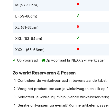
M (57-58cm)
Tex
motorjassen
L (59-60cm)
Motorbroeken
Heren
XL (61-62cm)
motorbroeken
XXL (63-64cm)
Dames
motorbroeken
XXXL (65-66cm)
Doorwaai
motorbroeken
Op voorraad
Op voorraad bij NEXX 2-4 werkdagen
Waterdichte
Zo werkt Reserveren & Passen
motorbroeken
Controleer de winkelvoorraad in bovenstaande tabel.
Leren
motorbroeken
Voeg het product toe aan je winkelwagen en klik op "I
Textiel
Selecteer je winkel bij "Vrijblijvende winkelreservering
motorbroeken
Seintje ontvangen via e-mail? Kom je artikelen passen