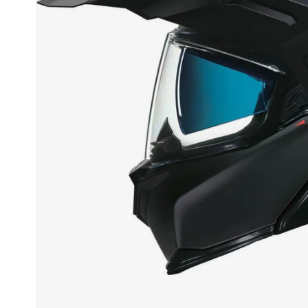
Race
helmen
Retro
helmen
Stille
motorhelmen
Flip
back
helmen
Heren
motorhelmen
Dames
motorhelmen
Kinder
motorhelmen
Scooterhelmen