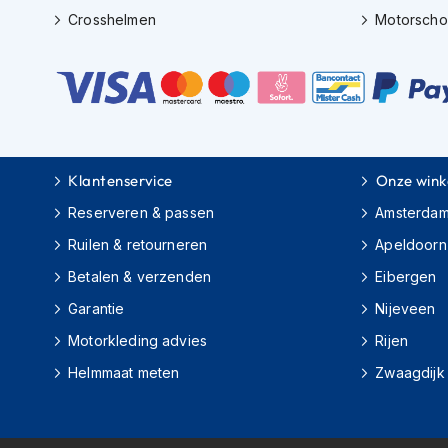
motorpak
Crosshelmen
Motorsch
Motorhoodies
Regenkleding
Onderkleding
Balaclavas
en
Klantenservice
Onze wink
helmmutsen
Reserveren & passen
Amsterda
Koelvesten
Ruilen & retourneren
Apeldoorn
Motorsokken
Betalen & verzenden
Eibergen
Nekwarmers
Garantie
Nijeveen
en
windcollars
Motorkleding advies
Rijen
Verwarmde
Helmmaat meten
Zwaagdijk
onderkleding
Protectie