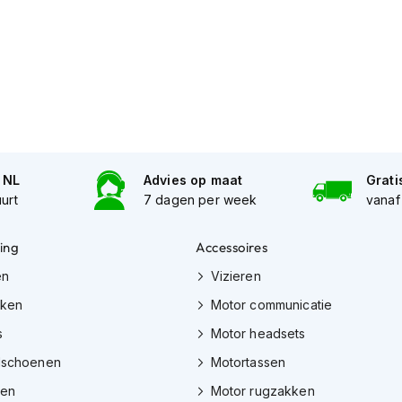
n NL
Advies op maat
Grati
uurt
7 dagen per week
vanaf
ing
Accessoires
en
Vizieren
eken
Motor communicatie
s
Motor headsets
dschoenen
Motortassen
zen
Motor rugzakken