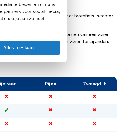
Ja
 media te bieden en om ons
e partners voor social media,
uring
ECE (goedgekeurd voor bromfiets, scooter
ie die je aan ze hebt
en motor)
Indien een helm is voorzien van een vizier,
betreft het een helder vizier, tenzij anders
Alles toestaan
vermeld.
ijeveen
Rijen
Zwaagdijk