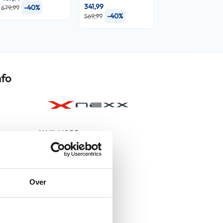
341,99
-40%
679,99
-40%
569,99
nfo
X.VILIJORD
Plain Black Mat
Helmen
Over
Systeemhelmen
Meegeleverd