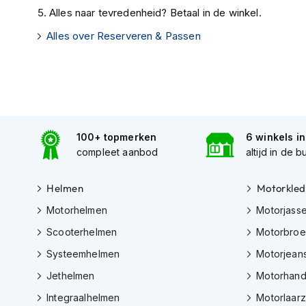
Gore-
Alles naar tevredenheid? Betaal in de winkel.
Tex
motorbroeken
Alles over Reserveren & Passen
Kevlar
motorbroeken
Cargo
motorbroeken
100+ topmerken
6 winkels i
Motorjeans
compleet aanbod
altijd in de b
Motorpakken
Heren
Helmen
Motorkled
motorpak
Motorhelmen
Motorjass
Dames
Scooterhelmen
Motorbro
motorpak
Systeemhelmen
Motorjean
Eendelig
motorpak
Jethelmen
Motorhan
Tweedelig
Integraalhelmen
Motorlaar