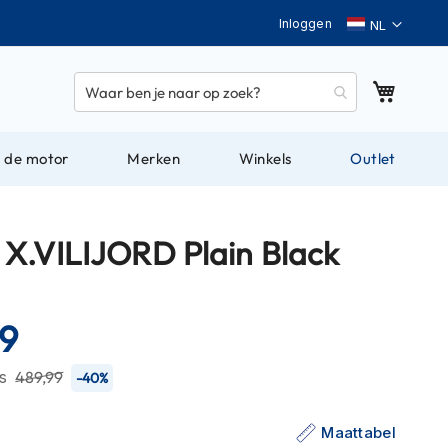
Taal
Inloggen
Winkel
 de motor
Merken
Winkels
Outlet
X.VILIJORD Plain Black
99
js
489,99
-40%
Maattabel