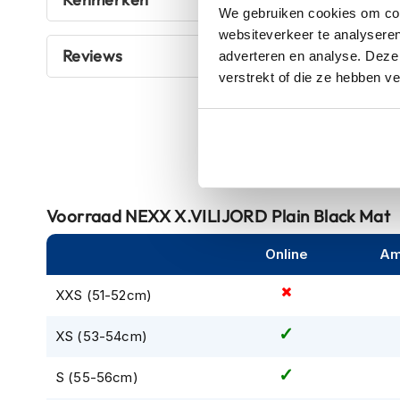
We gebruiken cookies om cont
kapstok
websiteverkeer te analyseren
Motorkleding
Reviews
adverteren en analyse. Deze
Motorjassen
verstrekt of die ze hebben v
Heren
motorjassen
Dames
motorjassen
Doorwaai
motorjassen
Voorraad
NEXX X.VILIJORD Plain Black Mat
Waterdichte
Online
Am
motorjassen
Leren
XXS (51-52cm)
motorjassen
XS (53-54cm)
Textiele
motorjassen
S (55-56cm)
Gore-