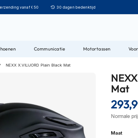
Ga
verzending vanaf € 50
30 dagen bedenktijd
naar
de
inhoud
choenen
Communicatie
Motortassen
Voor
NEXX X.VILIJORD Plain Black Mat
NEXX 
Mat
293,
Normale pri
Maat