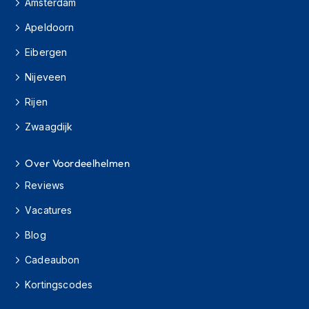
Amsterdam
H
e
Apeldoorn
r
e
Eibergen
n
s
Nijeveen
c
o
Rijen
o
t
Zwaagdijk
e
r
h
Over Voordeelhelmen
e
Reviews
l
m
Vacatures
e
n
Blog
D
Cadeaubon
a
m
Kortingscodes
e
s