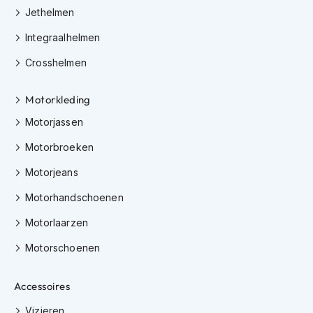
K
Jethelmen
i
n
Integraalhelmen
d
Crosshelmen
e
r
m
Motorkleding
o
t
Motorjassen
o
r
Motorbroeken
h
e
Motorjeans
l
m
Motorhandschoenen
e
Motorlaarzen
n
Motorschoenen
S
c
o
Accessoires
o
t
Vizieren