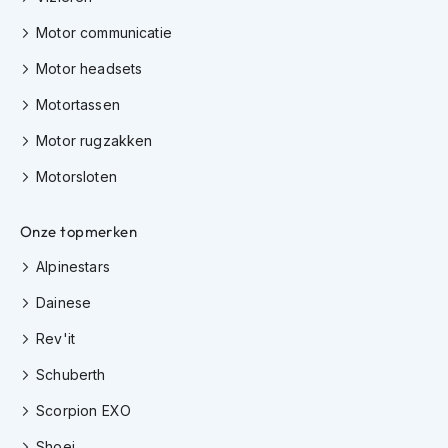
e
r
Motor communicatie
h
e
Motor headsets
l
m
Motortassen
e
n
Motor rugzakken
Motorsloten
B
o
x
Onze topmerken
e
r
Alpinestars
h
e
Dainese
l
m
Rev'it
e
n
Schuberth
F
Scorpion EXO
a
s
Shoei