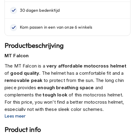
n
H
e
l
m
e
Productbeschrijving
n
m
MT Falcon
e
t
The MT Falcon is a
very affordable motocross helmet
z
of
good quality
. The helmet has a comfortable fit and a
o
n
removable peak
to protect from the sun. The long chin
n
piece provides
enough breathing space
and
e
complements the
tough look
of this motocross helmet.
v
For this price, you won't find a better motocross helmet,
i
z
especially not with these sleek color schemes.
i
Lees meer
e
Does the
MT Falcon fit in my scooter seat?
r
Product info
This helmet has a relatively large helmet shell, which means