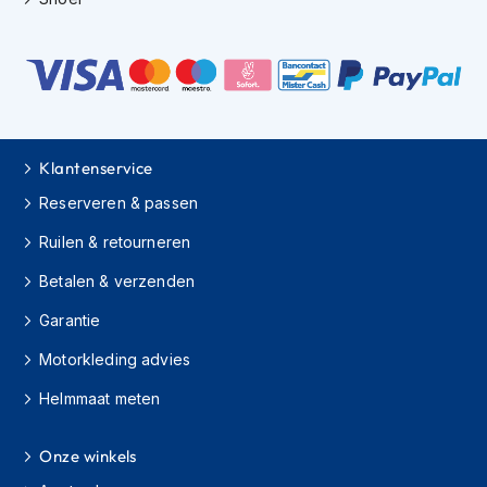
h
i
o
n
h
e
l
m
Klantenservice
e
n
Reserveren & passen
Ruilen & retourneren
V
e
Betalen & verzenden
s
p
Garantie
a
h
Motorkleding advies
e
l
Helmmaat meten
m
e
n
Onze winkels