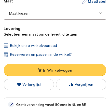
Maat
Maattabel
C
de
a
afbeeldingen-
r
b
gallerij
o
n
Levering:
h
e
Selecteer een maat om de levertijd te zien
l
m
Bekijk onze winkelvoorraad
e
n
Reserveren en passen in de winkel?
E
n
In Winkelwagen
d
u
r
Verlanglijst
Vergelijken
o
h
e
l
m
e