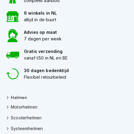
compleet aanbod
h
e
l
6 winkels in NL
m
altijd in de buurt
e
n
Advies op maat
7 dagen per week
D
a
Gratis verzending
m
vanaf €50 in NL en BE
e
s
m
30 dagen bedenktijd
o
Flexibel retourbeleid
t
o
r
Helmen
h
e
Motorhelmen
l
m
Scooterhelmen
e
n
Systeemhelmen