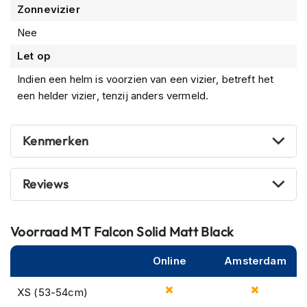
customer service.
Zonnevizier
m
e
Nee
n
Let op
R
a
Indien een helm is voorzien van een vizier, betreft het
c
een helder vizier, tenzij anders vermeld.
e
h
e
Kenmerken
l
m
e
n
Reviews
R
e
Voorraad
MT Falcon Solid Matt Black
t
r
o
Online
Amsterdam
h
e
XS (53-54cm)
l