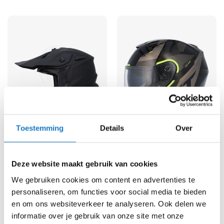
K
i
n
d
e
r
m
o
t
o
r
h
e
Toestemming
Details
Over
l
MT
MT
Falcon
m
Jet Thunder 3 SV
e
109,90
129,90
n
Deze website maakt gebruik van cookies
S
We gebruiken cookies om content en advertenties te
c
personaliseren, om functies voor social media te bieden
o
en om ons websiteverkeer te analyseren. Ook delen we
o
informatie over je gebruik van onze site met onze
t