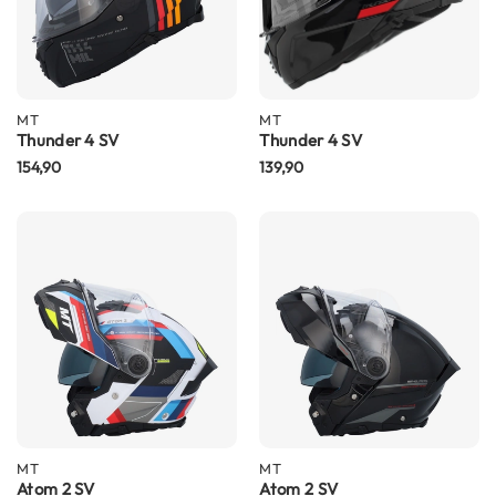
m
e
n
R
MT
MT
a
Thunder 4 SV
Thunder 4 SV
c
e
154,90
139,90
h
e
l
m
e
n
R
e
t
r
o
h
e
MT
MT
l
Atom 2 SV
Atom 2 SV