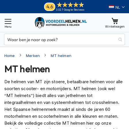
Ga
Helmen
4.6
Taal
3.027 Google Reviews
naar
M
de
o
inhoud
Winkelwagen
t
o
r
h
e
Home
Merken
MT helmen
l
m
MT helmen
e
n
De helmen van MT zijn stoere, betaalbare helmen voor alle
A
soorten scooter- en motorrijders. MT helmen (ook wel
d
v
“MT helmets”) biedt alles van jethelmen tot
e
integraalhelmen en van systeemhelmen tot crosshelmen.
n
Het Spaanse helmenmerk maakt al sinds de jaren 60
t
motorhelmen en scooterhelmen in alle kleuren en maten.
u
r
Bekijk de volledige collectie MT helmen hier op onze
e