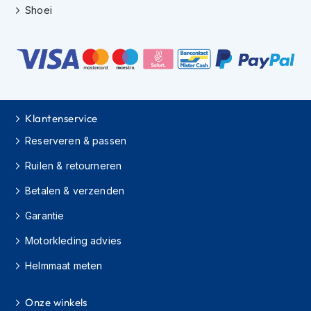
Shoei
m
e
n
H
e
l
m
a
Klantenservice
c
Reserveren & passen
c
e
Ruilen & retourneren
s
s
Betalen & verzenden
o
i
Garantie
r
e
Motorkleding advies
s
Helmmaat meten
V
i
z
Onze winkels