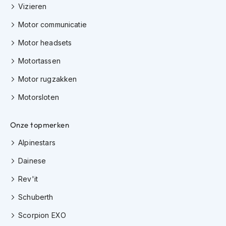
m
Vizieren
e
n
Motor communicatie
C
Motor headsets
r
o
Motortassen
s
Motor rugzakken
s
h
Motorsloten
e
l
m
Onze topmerken
e
n
Alpinestars
F
Dainese
i
e
Rev'it
t
s
Schuberth
h
e
Scorpion EXO
l