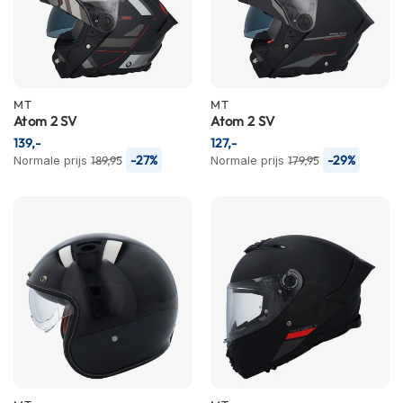
C
a
r
b
o
n
MT
MT
h
Atom 2 SV
Atom 2 SV
e
l
139,-
127,-
m
-27%
-29%
Normale prijs
189,95
Normale prijs
179,95
e
n
E
n
d
u
r
o
h
e
l
m
e