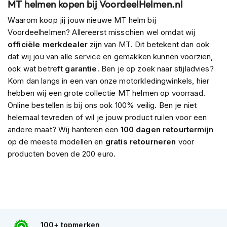
MT helmen kopen bij VoordeelHelmen.nl
s
c
Waarom koop jij jouw nieuwe MT helm bij
o
Voordeelhelmen? Allereerst misschien wel omdat wij
o
officiële merkdealer
zijn van MT. Dit betekent dan ook
t
e
dat wij jou van alle service en gemakken kunnen voorzien,
r
ook wat betreft
garantie
. Ben je op zoek naar stijladvies?
h
Kom dan langs in een van onze motorkledingwinkels, hier
e
hebben wij een grote collectie MT helmen op voorraad.
l
m
Online bestellen is bij ons ook 100% veilig. Ben je niet
e
helemaal tevreden of wil je jouw product ruilen voor een
n
andere maat? Wij hanteren een
100 dagen retourtermijn
op de meeste modellen en
gratis retourneren
voor
K
i
producten boven de 200 euro.
n
d
e
r
s
c
o
100+ topmerken