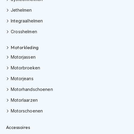
Jethelmen
J
e
Integraalhelmen
t
h
Crosshelmen
e
l
m
Motorkleding
e
n
Motorjassen
I
Motorbroeken
n
Motorjeans
t
e
Motorhandschoenen
g
r
Motorlaarzen
a
a
Motorschoenen
l
h
e
Accessoires
l