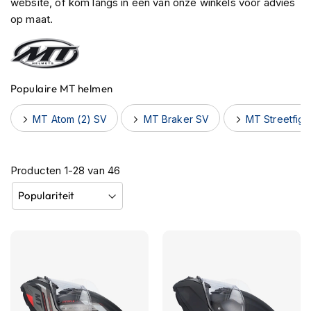
website, of kom langs in een van onze winkels voor advies
h
op maat.
e
l
m
e
n
Populaire MT helmen
B
l
MT Atom (2) SV
MT Braker SV
MT Streetfigh
u
e
t
o
Producten
1
-
28
van
46
o
t
h
h
e
l
m
e
n