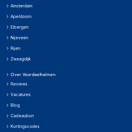
i
Amsterdam
e
r
Apeldoorn
e
n
Eibergen
P
Nijeveen
i
n
Rijen
l
o
Zwaagdijk
c
k
Over Voordeelhelmen
s
Reviews
T
e
Vacatures
a
r
Blog
-
o
Cadeaubon
f
f
Kortingscodes
s