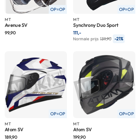
h
e
OP=OP
OP=OP
l
m
MT
MT
Avenue SV
Synchrony Duo Sport
e
n
99,90
111,-
-21%
Normale prijs
139,90
D
a
m
e
s
m
o
t
o
r
h
e
OP=OP
OP=OP
l
m
MT
MT
e
Atom SV
Atom SV
n
189,90
199,90