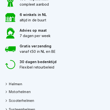
o
compleet aanbod
t
e
6 winkels in NL
r
h
altijd in de buurt
e
l
Advies op maat
m
7 dagen per week
e
n
Gratis verzending
vanaf €50 in NL en BE
S
y
30 dagen bedenktijd
s
t
Flexibel retourbeleid
e
e
m
Helmen
h
e
Motorhelmen
l
m
Scooterhelmen
e
n
Systeemhelmen