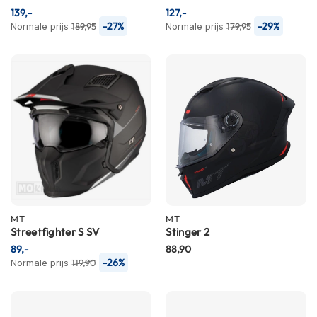
m
139,-
127,-
e
-27%
-29%
Normale prijs
189,95
Normale prijs
179,95
n
S
t
i
l
l
e
m
o
t
o
r
h
MT
e
MT
Streetfighter S SV
Stinger 2
l
m
89,-
88,90
e
-26%
Normale prijs
119,90
n
F
l