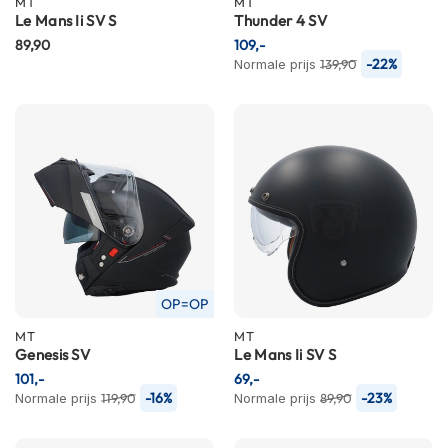
MT
MT
n
Le Mans Ii SV S
Thunder 4 SV
89,90
109,-
H
-22%
Normale prijs
139,90
e
l
m
e
n
m
e
t
z
o
n
n
e
OP=OP
v
MT
MT
i
Genesis SV
Le Mans Ii SV S
z
i
101,-
69,-
e
-16%
-23%
Normale prijs
119,90
Normale prijs
89,90
r