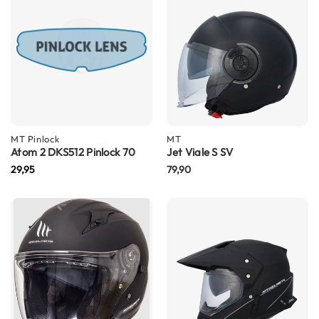
i
p
b
a
c
k
h
e
l
m
MT
Pinlock
MT
e
Atom 2 DKS512 Pinlock 70
Jet Viale S SV
n
29,95
79,90
H
e
r
e
n
m
o
t
o
r