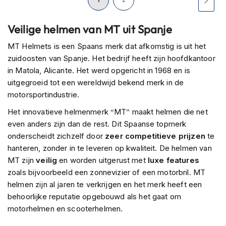
H
e
lees
r
Veilige helmen van MT uit Spanje
e
momenteel
n
MT Helmets is een Spaans merk dat afkomstig is uit het
s
zuidoosten van Spanje. Het bedrijf heeft zijn hoofdkantoor
c
pagina
in Matola, Alicante. Het werd opgericht in 1968 en is
o
o
uitgegroeid tot een wereldwijd bekend merk in de
t
motorsportindustrie.
e
r
Het innovatieve helmenmerk “MT” maakt helmen die net
h
even anders zijn dan de rest. Dit Spaanse topmerk
e
onderscheidt zichzelf door
zeer competitieve prijzen
te
l
m
hanteren, zonder in te leveren op kwaliteit. De helmen van
e
MT zijn
veilig
en worden uitgerust met
luxe features
n
zoals bijvoorbeeld een zonnevizier of een motorbril. MT
helmen zijn al jaren te verkrijgen en het merk heeft een
D
a
behoorlijke reputatie opgebouwd als het gaat om
m
motorhelmen en scooterhelmen.
e
s