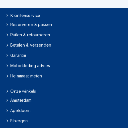
h
i
o
Klantenservice
n
Reserveren & passen
h
e
Ruilen & retourneren
l
m
Betalen & verzenden
e
n
Garantie
V
Motorkleding advies
e
s
Helmmaat meten
p
a
Onze winkels
h
e
Amsterdam
l
m
Apeldoorn
e
n
Eibergen