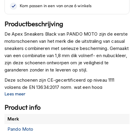
n
H
e
Productbeschrijving
l
m
De Apex Sneakers Black van PANDO MOTO zijn de eerste
e
motorschoenen van het merk die de uitstraling van casual
n
sneakers combineren met serieuze bescherming. Gemaakt
m
van een combinatie van 1,8 mm dik volnerf- en nubuckleer,
e
t
zijn deze schoenen ontworpen om je veiligheid te
z
garanderen zonder in te leveren op stijl.
o
n
Deze schoenen zijn CE-gecertificeerd op niveau 1111
n
volgens de EN 13634:2017 norm, wat een hoog
e
Lees meer
beschermingsniveau garandeert bij een val of impact. Voor
v
i
extra veiligheid zijn de Apex Sneakers uitgerust met D3O-
Product info
z
beschermers bij de enkels, die een laagprofiel
i
impactbescherming bieden waar dat het meest nodig is.
Meer
e
Merk
r
informatie
De binnenzijden van de schoenen zijn voorzien van
Pando Moto
geperforeerd nubuckleer voor optimale ventilatie, waardoor