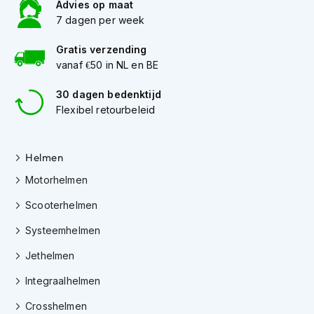
h
Advies op maat
e
7 dagen per week
l
m
Gratis verzending
e
vanaf €50 in NL en BE
n
30 dagen bedenktijd
D
Flexibel retourbeleid
a
m
e
s
Helmen
m
o
Motorhelmen
t
o
Scooterhelmen
r
Systeemhelmen
h
e
Jethelmen
l
m
Integraalhelmen
e
n
Crosshelmen