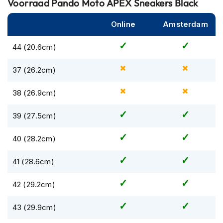
Voorraad
Pando Moto APEX Sneakers Black
#BBD0E0 »
m
e
Online
Amsterdam
n
R
44 (20.6cm)
a
c
37 (26.2cm)
e
h
e
38 (26.9cm)
l
m
39 (27.5cm)
e
n
40 (28.2cm)
R
e
41 (28.6cm)
t
r
42 (29.2cm)
o
h
e
43 (29.9cm)
l