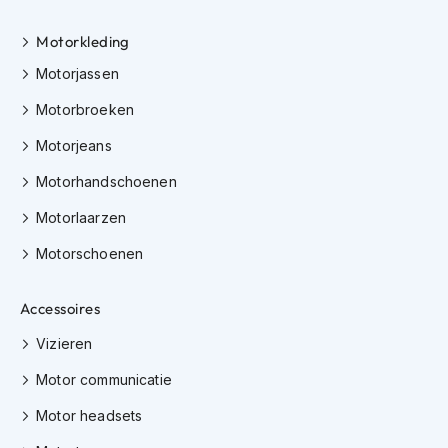
K
i
Motorkleding
n
d
Motorjassen
e
Motorbroeken
r
m
Motorjeans
o
t
Motorhandschoenen
o
r
Motorlaarzen
h
e
Motorschoenen
l
m
e
Accessoires
n
Vizieren
S
c
Motor communicatie
o
o
Motor headsets
t