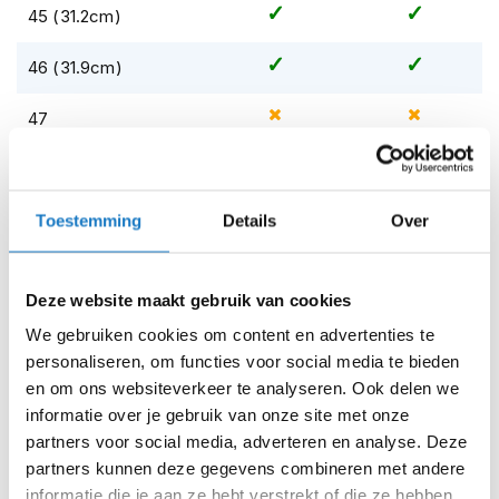
m
45 (31.2cm)
e
n
46 (31.9cm)
S
t
47
i
l
Op voorraad
l
e
Op voorraad bij Pando Moto 5-8 werkdagen
m
Toestemming
Details
Over
Leverbaar na deze datum
o
t
Levertijd onbekend, neem eventueel contact met ons op
o
Deze website maakt gebruik van cookies
r
Niet meer leverbaar
h
We gebruiken cookies om content en advertenties te
e
Zo werkt Reserveren & Passen
personaliseren, om functies voor social media te bieden
l
Controleer de winkelvoorraad in bovenstaande tabel.
m
en om ons websiteverkeer te analyseren. Ook delen we
e
informatie over je gebruik van onze site met onze
Voeg het product toe aan je winkelwagen en klik op "Ik
n
partners voor social media, adverteren en analyse. Deze
ga bestellen".
partners kunnen deze gegevens combineren met andere
F
Selecteer je winkel bij "Vrijblijvende winkelreservering"
l
informatie die je aan ze hebt verstrekt of die ze hebben