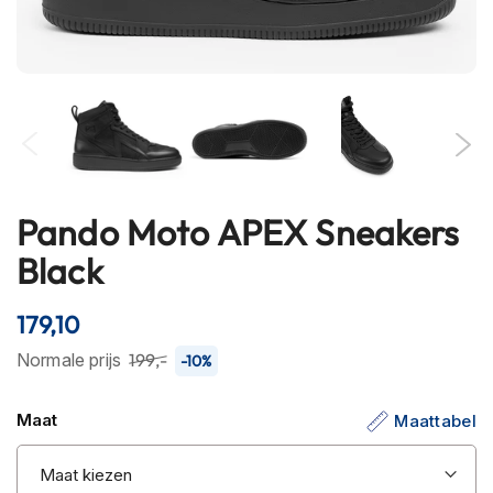
h
e
l
m
e
n
B
l
u
Pando Moto APEX Sneakers
Ga
e
t
naar
Black
o
het
o
begin
t
179,10
h
van
h
de
Normale prijs
199,-
-10%
e
afbeeldingen-
l
gallerij
m
Maat
Maattabel
e
n