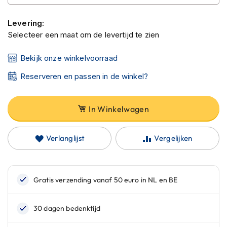
C
a
r
Levering:
b
Selecteer een maat om de levertijd te zien
o
n
Bekijk onze winkelvoorraad
h
e
Reserveren en passen in de winkel?
l
m
e
n
In Winkelwagen
E
n
Verlanglijst
Vergelijken
d
u
r
o
h
e
l
m
e