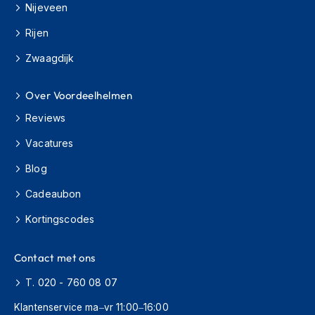
H
Nijeveen
e
r
Rijen
e
n
Zwaagdijk
s
c
Over Voordeelhelmen
o
o
Reviews
t
e
Vacatures
r
h
Blog
e
l
Cadeaubon
m
e
Kortingscodes
n
Contact met ons
D
a
T. 020 - 760 08 07
m
e
Klantenservice ma–vr 11:00–16:00
s