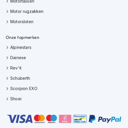
Motortassen
e
r
Motor rugzakken
h
e
Motorsloten
l
m
e
Onze topmerken
n
Alpinestars
B
o
Dainese
x
e
Rev'it
r
h
Schuberth
e
Scorpion EXO
l
m
Shoei
e
n
F
a
s