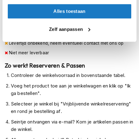
48
h
e
Alles toestaan
l
Op voorraad
m
Op voorraad bij Alpinestars leverbaar vanaf 18 augustus
e
Zelf aanpassen
n
Leverbaar na deze datum
D
Levertijd onbekend, neem eventueel contact met ons op
a
Niet meer leverbaar
m
e
Zo werkt Reserveren & Passen
s
m
Controleer de winkelvoorraad in bovenstaande tabel.
o
t
Voeg het product toe aan je winkelwagen en klik op "Ik
o
ga bestellen".
r
h
Selecteer je winkel bij "Vrijblijvende winkelreservering"
e
en rond je bestelling af.
l
m
Seintje ontvangen via e-mail? Kom je artikelen passen in
e
de winkel.
n