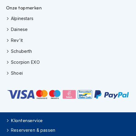
H
Onze topmerken
e
r
Alpinestars
e
n
Dainese
s
c
Rev'it
o
o
Schuberth
t
e
Scorpion EXO
r
h
Shoei
e
l
m
e
n
D
a
Klantenservice
m
e
Reserveren & passen
s