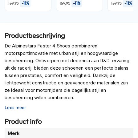
P
-11%
-11%
-11%
159,95
159,95
159,95
i
l
o
t
e
Productbeschrijving
n
h
De Alpinestars Faster 4 Shoes combineren
e
motorsportinnovatie met urban stijl en hoogwaardige
l
m
bescherming. Ontworpen met decennia aan R&D-ervaring
e
uit de racerij, bieden deze schoenen een perfecte balans
n
tussen prestaties, comfort en veiligheid. Dankzij de
lichtgewicht constructie en geavanceerde materialen zijn
P
i
ze ideaal voor motorrijders die dagelijks stijl en
n
bescherming willen combineren.
l
Lees meer
o
Het bovenmateriaal is gemaakt van een geavanceerde
c
microvezel met thermisch gelaste panelen, wat resulteert
k
Product info
in een gestroomlijnde en flexibele motorschoen. De
h
naadloze gebreide constructie zorgt voor een
e
Meer
Merk
l
uitzonderlijke pasvorm en ademend vermogen, waardoor je