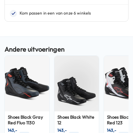
n
H
e
l
m
e
n
m
e
t
z
o
n
n
e
v
i
z
i
Shoes Black Gray
Shoes Black White
Shoes Black 
e
Red Fluo 1130
12
Red 123
r
143,-
143,-
143,-