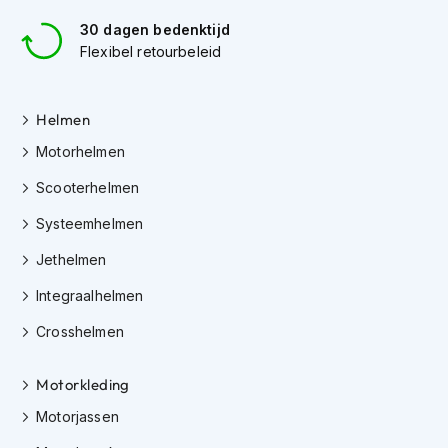
e
r
30 dagen bedenktijd
h
Flexibel retourbeleid
e
l
m
Helmen
e
n
Motorhelmen
B
Scooterhelmen
o
x
Systeemhelmen
e
r
Jethelmen
h
e
Integraalhelmen
l
m
Crosshelmen
e
n
Motorkleding
F
Motorjassen
a
s