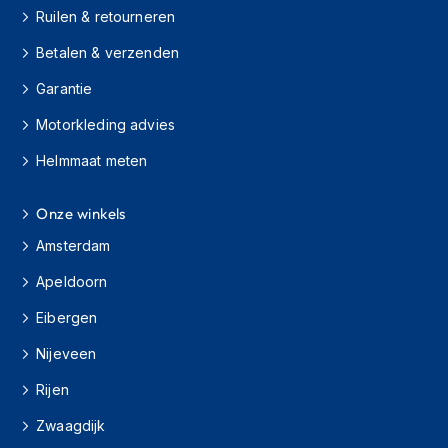
s
Ruilen & retourneren
c
o
Betalen & verzenden
o
Garantie
t
e
Motorkleding advies
r
h
Helmmaat meten
e
l
m
Onze winkels
e
n
Amsterdam
K
Apeldoorn
i
Eibergen
n
d
Nijeveen
e
r
Rijen
s
c
Zwaagdijk
o