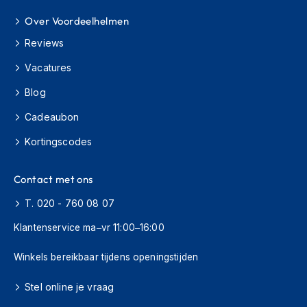
o
t
Over Voordeelhelmen
e
r
Reviews
h
Vacatures
e
l
Blog
m
e
Cadeaubon
n
Kortingscodes
S
y
s
Contact met ons
t
e
T. 020 - 760 08 07
e
m
Klantenservice ma–vr 11:00–16:00
h
e
Winkels bereikbaar tijdens openingstijden
l
m
Stel online je vraag
e
n