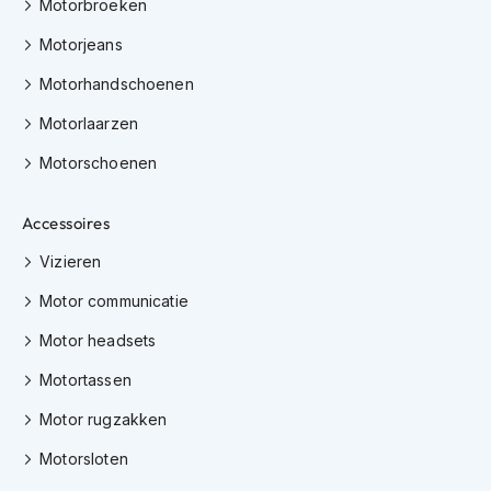
Motorbroeken
h
i
Motorjeans
o
n
Motorhandschoenen
h
e
Motorlaarzen
l
m
Motorschoenen
e
n
Accessoires
V
Vizieren
e
s
Motor communicatie
p
a
Motor headsets
h
e
Motortassen
l
m
Motor rugzakken
e
n
Motorsloten