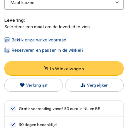
C
a
r
b
Levering:
o
Selecteer een maat om de levertijd te zien
n
h
e
Bekijk onze winkelvoorraad
l
Reserveren en passen in de winkel?
m
e
n
In Winkelwagen
E
n
d
Verlanglijst
Vergelijken
u
r
o
h
e
l
m
e