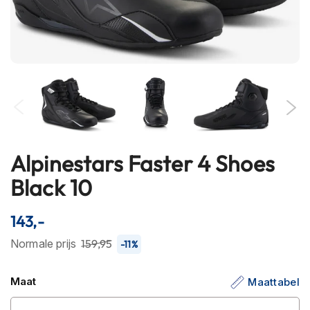
h
e
l
m
e
n
B
l
u
e
t
Alpinestars Faster 4 Shoes
Ga
o
naar
Black 10
o
het
t
h
begin
143,-
h
van
e
de
Normale prijs
159,95
-11%
l
afbeeldingen-
m
e
gallerij
Maat
Maattabel
n