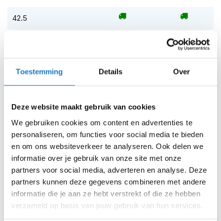
Nieuwe rubberen zoolcompound voor verbeterde
i
grip en schokabsorptie
p
42.5
b
Geïntegreerde schacht voor extra
a
43
hielondersteuning
c
k
Hiel-dempende tussenzool
43.5
h
Toestemming
Details
Over
e
Vervangbaar anatomisch EVA-voetbed met Lycra
l
44
voering
m
e
Certificering:
Deze website maakt gebruik van cookies
45
n
We gebruiken cookies om content en advertenties te
H
45.5
personaliseren, om functies voor social media te bieden
e
en om ons websiteverkeer te analyseren. Ook delen we
r
46
informatie over je gebruik van onze site met onze
e
n
partners voor social media, adverteren en analyse. Deze
47
m
partners kunnen deze gegevens combineren met andere
o
informatie die je aan ze hebt verstrekt of die ze hebben
t
47.5
o
verzameld op basis van jouw gebruik van hun services.
r