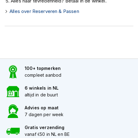
Alles naar tevredenheid? Betaal in de winkel.
K
i
Alles over Reserveren & Passen
n
d
e
r
m
o
t
o
r
100+ topmerken
h
e
compleet aanbod
l
m
6 winkels in NL
e
altijd in de buurt
n
Advies op maat
S
7 dagen per week
c
o
Gratis verzending
o
t
vanaf €50 in NL en BE