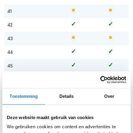
m
e
41
n
S
42
t
i
43
l
l
44
e
m
o
45
t
o
46
r
h
e
47
Toestemming
Details
Over
l
m
48
e
n
Deze website maakt gebruik van cookies
Op voorraad
F
We gebruiken cookies om content en advertenties te
Op voorraad bij TCX 4-7 werkdagen
l