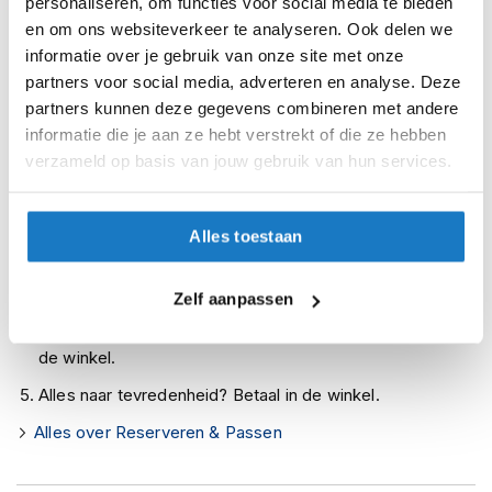
personaliseren, om functies voor social media te bieden
i
Leverbaar na deze datum
en om ons websiteverkeer te analyseren. Ook delen we
p
Levertijd onbekend, neem eventueel contact met ons op
informatie over je gebruik van onze site met onze
b
a
partners voor social media, adverteren en analyse. Deze
Niet meer leverbaar
c
partners kunnen deze gegevens combineren met andere
k
Zo werkt Reserveren & Passen
informatie die je aan ze hebt verstrekt of die ze hebben
h
verzameld op basis van jouw gebruik van hun services.
e
Controleer de winkelvoorraad in bovenstaande tabel.
l
Voeg het product toe aan je winkelwagen en klik op "Ik
m
e
ga bestellen".
Alles toestaan
n
Selecteer je winkel bij "Vrijblijvende winkelreservering"
H
en rond je bestelling af.
Zelf aanpassen
e
Seintje ontvangen via e-mail? Kom je artikelen passen in
r
e
de winkel.
n
m
Alles naar tevredenheid? Betaal in de winkel.
o
Alles over Reserveren & Passen
t
o
r