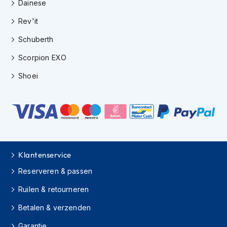
Dainese
h
i
Rev'it
o
n
Schuberth
h
e
Scorpion EXO
l
m
Shoei
e
n
V
e
s
p
a
Klantenservice
h
Reserveren & passen
e
l
Ruilen & retourneren
m
e
Betalen & verzenden
n
Garantie