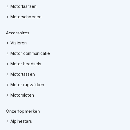
e
Motorlaarzen
r
h
Motorschoenen
e
l
m
Accessoires
e
n
Vizieren
B
Motor communicatie
o
x
Motor headsets
e
r
Motortassen
h
e
Motor rugzakken
l
Motorsloten
m
e
n
Onze topmerken
F
Alpinestars
a
s