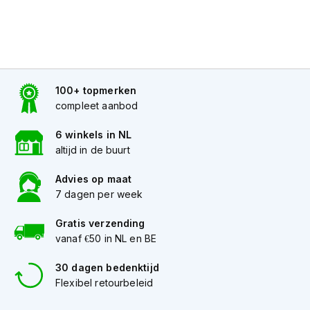
h
e
l
m
e
n
100+ topmerken
D
compleet aanbod
a
m
6 winkels in NL
e
s
altijd in de buurt
m
o
Advies op maat
t
7 dagen per week
o
r
Gratis verzending
h
vanaf €50 in NL en BE
e
l
m
30 dagen bedenktijd
e
Flexibel retourbeleid
n