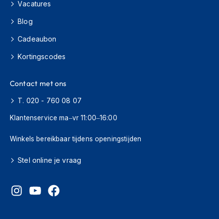
Vacatures
s
c
Blog
o
o
Cadeaubon
t
e
Kortingscodes
r
h
e
Contact met ons
l
m
T. 020 - 760 08 07
e
Klantenservice ma–vr 11:00–16:00
n
K
Winkels bereikbaar tijdens openingstijden
i
n
Stel online je vraag
d
e
r
s
c
o