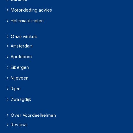
H
e
Motorkleding advies
r
e
Helmmaat meten
n
s
c
Onze winkels
o
Amsterdam
o
t
Apeldoorn
e
r
Eibergen
h
e
Nijeveen
l
m
Rijen
e
n
Zwaagdijk
D
a
Over Voordeelhelmen
m
Reviews
e
s