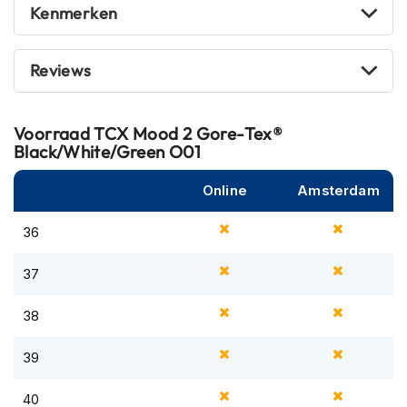
Kenmerken
m
e
n
Reviews
R
a
c
Voorraad
TCX Mood 2 Gore-Tex®
e
Black/White/Green O01
h
e
l
Online
Amsterdam
m
e
36
n
37
R
e
t
38
r
o
39
h
e
l
40