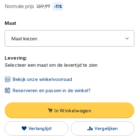
C
de
Normale prijs
189,99
-11%
a
afbeeldingen-
r
b
gallerij
Maat
o
n
h
e
l
m
Levering:
e
Selecteer een maat om de levertijd te zien
n
E
Bekijk onze winkelvoorraad
n
d
Reserveren en passen in de winkel?
u
r
o
In Winkelwagen
h
e
l
Verlanglijst
Vergelijken
m
e