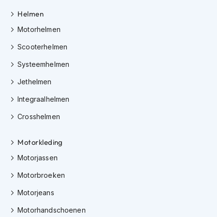
K
Helmen
i
n
Motorhelmen
d
e
Scooterhelmen
r
m
Systeemhelmen
o
t
Jethelmen
o
Integraalhelmen
r
h
Crosshelmen
e
l
m
Motorkleding
e
n
Motorjassen
S
Motorbroeken
c
o
Motorjeans
o
Motorhandschoenen
t