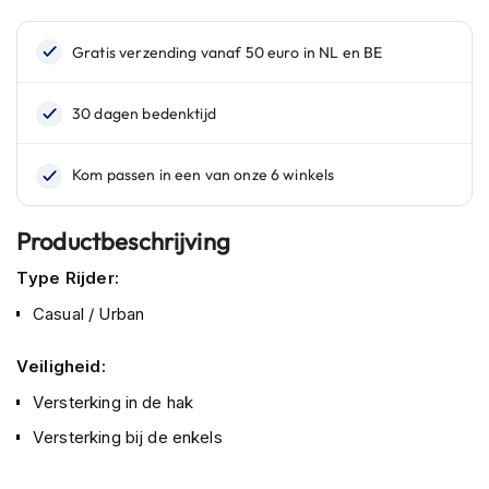
n
H
e
l
m
e
n
m
e
t
Productbeschrijving
z
o
Type Rijder:
n
n
Casual / Urban
e
v
Veiligheid:
i
z
Versterking in de hak
i
e
Versterking bij de enkels
r