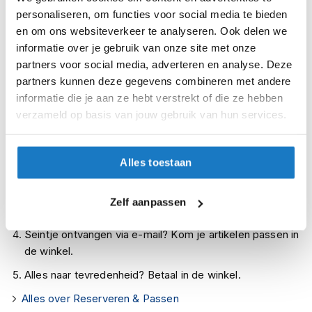
i
personaliseren, om functies voor social media te bieden
Op voorraad bij Macna 2-4 werkdagen
p
en om ons websiteverkeer te analyseren. Ook delen we
b
Leverbaar na deze datum
informatie over je gebruik van onze site met onze
a
Levertijd onbekend, neem eventueel contact met ons op
c
partners voor social media, adverteren en analyse. Deze
k
Niet meer leverbaar
partners kunnen deze gegevens combineren met andere
h
informatie die je aan ze hebt verstrekt of die ze hebben
e
Zo werkt Reserveren & Passen
verzameld op basis van jouw gebruik van hun services.
l
m
Controleer de winkelvoorraad in bovenstaande tabel.
e
Voeg het product toe aan je winkelwagen en klik op "Ik
n
Alles toestaan
ga bestellen".
H
Selecteer je winkel bij "Vrijblijvende winkelreservering"
e
Zelf aanpassen
r
en rond je bestelling af.
e
Seintje ontvangen via e-mail? Kom je artikelen passen in
n
m
de winkel.
o
Alles naar tevredenheid? Betaal in de winkel.
t
o
Alles over Reserveren & Passen
r