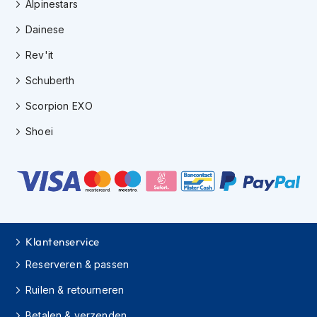
Alpinestars
h
i
Dainese
o
n
Rev'it
h
e
Schuberth
l
m
Scorpion EXO
e
Shoei
n
V
e
s
p
a
h
e
Klantenservice
l
Reserveren & passen
m
e
Ruilen & retourneren
n
Betalen & verzenden