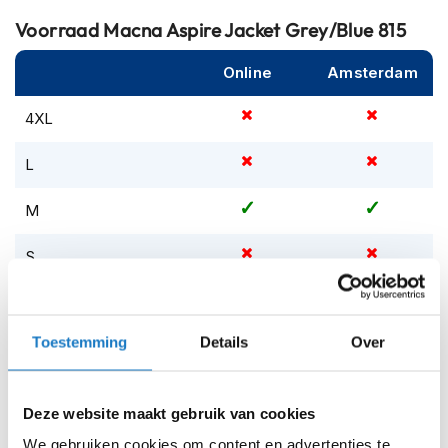
m
e
Voorraad
Macna Aspire Jacket Grey/Blue 815
n
Online
Amsterdam
S
t
4XL
i
l
l
L
e
m
M
o
t
o
S
r
h
XL
e
l
Toestemming
Details
Over
m
XXL
e
n
XXXL
Deze website maakt gebruik van cookies
F
Op voorraad
l
We gebruiken cookies om content en advertenties te