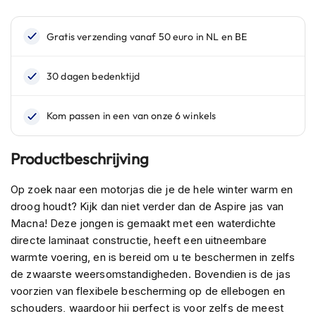
n
H
e
l
m
e
n
m
e
t
Productbeschrijving
z
o
n
Op zoek naar een motorjas die je de hele winter warm en
n
droog houdt? Kijk dan niet verder dan de Aspire jas van
e
Macna! Deze jongen is gemaakt met een waterdichte
v
i
directe laminaat constructie, heeft een uitneembare
z
warmte voering, en is bereid om u te beschermen in zelfs
i
de zwaarste weersomstandigheden. Bovendien is de jas
e
voorzien van flexibele bescherming op de ellebogen en
r
schouders, waardoor hij perfect is voor zelfs de meest