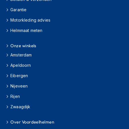
H
e
Garantie
r
e
Motorkleding advies
n
s
Helmmaat meten
c
o
o
Onze winkels
t
Amsterdam
e
r
Apeldoorn
h
e
Eibergen
l
m
Nijeveen
e
n
Rijen
D
Zwaagdijk
a
m
Over Voordeelhelmen
e
s