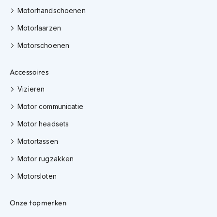
e
Motorhandschoenen
r
h
Motorlaarzen
e
l
Motorschoenen
m
e
n
Accessoires
B
Vizieren
o
x
Motor communicatie
e
r
Motor headsets
h
e
Motortassen
l
Motor rugzakken
m
e
Motorsloten
n
F
Onze topmerken
a
s