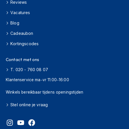
Reviews
s
c
Vacatures
o
o
Blog
t
e
Cadeaubon
r
h
Kortingscodes
e
l
m
Contact met ons
e
T. 020 - 760 08 07
n
Klantenservice ma–vr 11:00–16:00
K
i
n
Winkels bereikbaar tijdens openingstijden
d
e
Stel online je vraag
r
s
c
o