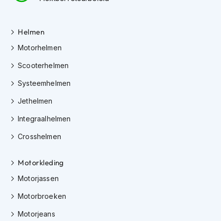
K
i
n
Helmen
d
e
Motorhelmen
r
m
Scooterhelmen
o
t
Systeemhelmen
o
Jethelmen
r
h
Integraalhelmen
e
l
Crosshelmen
m
e
n
Motorkleding
S
Motorjassen
c
o
Motorbroeken
o
Motorjeans
t