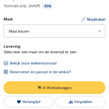
C
de
Normale prijs
349,95
a
-30%
r
afbeeldingen-
b
gallerij
Maat
Maattabel
o
n
h
e
l
m
Levering:
e
Selecteer een maat om de levertijd te zien
n
E
Bekijk onze winkelvoorraad
n
d
Reserveren en passen in de winkel?
u
r
o
In Winkelwagen
h
e
l
Verlanglijst
Vergelijken
m
e