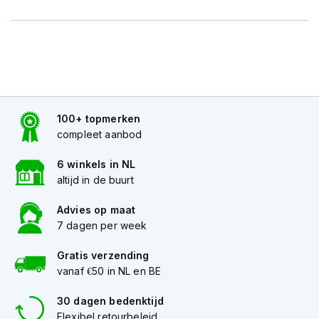
h
e
l
m
e
n
D
a
100+ topmerken
m
compleet aanbod
e
s
6 winkels in NL
m
altijd in de buurt
o
t
o
Advies op maat
r
7 dagen per week
h
e
Gratis verzending
l
vanaf €50 in NL en BE
m
e
30 dagen bedenktijd
n
Flexibel retourbeleid