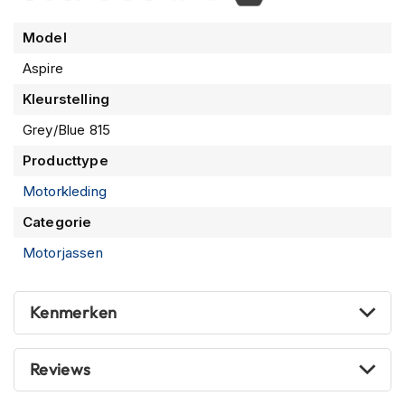
m
e
Model
n
Aspire
R
Kleurstelling
a
c
Grey/Blue 815
e
h
Producttype
e
l
Motorkleding
m
e
Categorie
n
Motorjassen
R
e
t
Kenmerken
r
o
h
Reviews
e
l