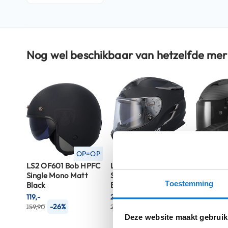
Crosshelmen
Fietshelmen
Helm
Nog wel beschikbaar van hetzelfde mer
accessoires
Vizieren
Pinlocks
Tear-
offs
Crossbrillen
Oordoppen
OP=OP
OP=OP
LS2 OF601 Bob HPFC
LS2 FF327 Challenger
LS2 FF80
Onderhoud
Single Mono Matt
Single Mono Matt
Carbon G
helm
Toestemming
Black
Black
Matt Bla
119,-
239,92
719,10
Helm
-26%
-20%
-10
159,90
299,90
799,-
houder
Deze website maakt gebruik
&