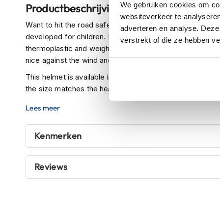
We gebruiken cookies om cont
Productbeschrijving
kapstok
websiteverkeer te analyseren
Motorkleding
Want to hit the road safely with your child? You can wit
adverteren en analyse. Deze
Motorjassen
developed for children. Helmets for children are lightwe
verstrekt of die ze hebben v
Heren
thermoplastic and weighs 800 grams. The LS2 OF602 Funn
motorjassen
nice against the wind and rain.
Dames
This helmet is available in sizes S-M-L, check the size
motorjassen
the size matches the head circumference!
Doorwaai
Lees meer
motorjassen
Waterdichte
Kenmerken
motorjassen
Leren
Reviews
motorjassen
Textiele
motorjassen
Gore-