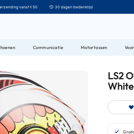
Ga
verzending vanaf € 50
30 dagen bedenktijd
naar
de
inhoud
choenen
Communicatie
Motortassen
Voor
LS2 O
White