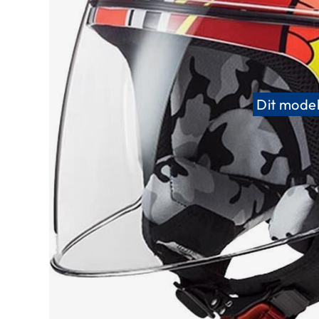
Race
helmen
Retro
helmen
Stille
Dit model
motorhelmen
Flip
back
helmen
Heren
motorhelmen
Dames
motorhelmen
Kinder
motorhelmen
Scooterhelmen