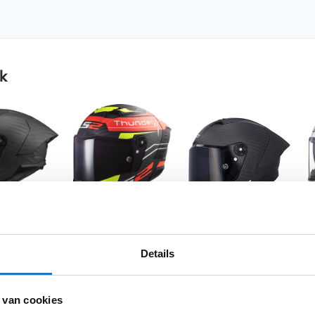
k
OP=OP
5 Thunder
LS2 FF805 Thunder
LS2 FF805 Thunder
LS
P Pro FIM
Carbon Attack Matt
Carbon Gp Aero
So
Details
ck
Red Fluo Yellow 06
Spoiler Matt Black
23
559,-
539,10
259
%
-20%
-10%
699,-
599,-
 van cookies