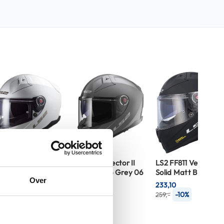
2 FF811 Vector II
LS2 FF811 Vector II
LS2 FF811 Vector II
lid White 06
Solid Nardo Grey 06
Solid Matt Black 06
Over
3,10
233,10
233,10
-10%
-10%
-10%
,-
259,-
259,-