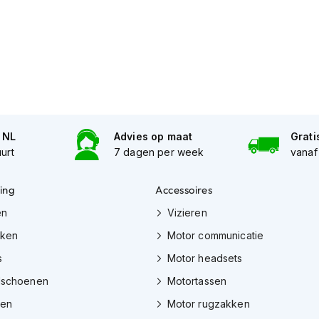
n NL
Advies op maat
Grati
uurt
7 dagen per week
vanaf
ing
Accessoires
en
Vizieren
eken
Motor communicatie
s
Motor headsets
dschoenen
Motortassen
zen
Motor rugzakken