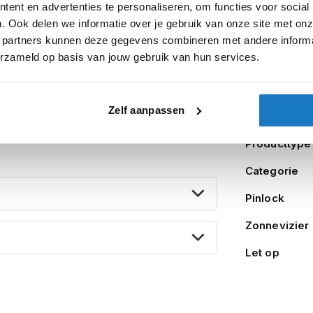
ent en advertenties te personaliseren, om functies voor social
Product i
. Ook delen we informatie over je gebruik van onze site met onz
Meer
h the LS2 OF602 Funny Mini, specially
Merk
 partners kunnen deze gegevens combineren met andere informat
informatie
ight and small-sized. This helmet is made of
erzameld op basis van jouw gebruik van hun services.
y Mini comes with a long visor that is very
Model
 chart for the head circumference. Make sure
Zelf aanpassen
Kleurstelling
Producttype
Categorie
Pinlock
Zonnevizier
Let op