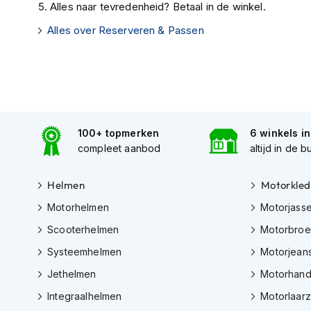
Gore-
Alles naar tevredenheid? Betaal in de winkel.
Tex
Alles over Reserveren & Passen
motorbroeken
Kevlar
motorbroeken
Cargo
motorbroeken
100+ topmerken
6 winkels i
Motorjeans
compleet aanbod
altijd in de b
Motorpakken
Heren
Helmen
Motorkled
motorpak
Motorhelmen
Motorjass
Dames
Scooterhelmen
Motorbro
motorpak
Systeemhelmen
Motorjean
Eendelig
Jethelmen
Motorhan
motorpak
Integraalhelmen
Motorlaar
Tweedelig