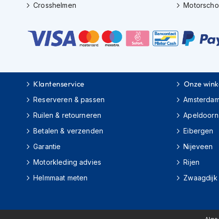
motorpak
Crosshelmen
Motorsch
Motorhoodies
Regenkleding
Onderkleding
Balaclavas
en
Klantenservice
Onze wink
helmmutsen
Reserveren & passen
Amsterda
Koelvesten
Ruilen & retourneren
Apeldoorn
Motorsokken
Betalen & verzenden
Eibergen
Nekwarmers
Garantie
Nijeveen
en
Motorkleding advies
Rijen
windcollars
Helmmaat meten
Zwaagdijk
Verwarmde
onderkleding
Protectie