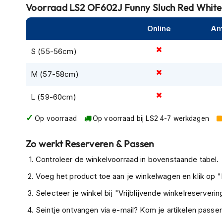
Voorraad
LS2 OF602J Funny Sluch Red White
Tex
motorjassen
Online
Am
Motorbroeken
S (55-56cm)
Heren
motorbroeken
M (57-58cm)
Dames
motorbroeken
L (59-60cm)
Doorwaai
Op voorraad
Op voorraad bij LS2 4-7 werkdagen
motorbroeken
Waterdichte
Zo werkt Reserveren & Passen
motorbroeken
Controleer de winkelvoorraad in bovenstaande tabel.
Leren
Voeg het product toe aan je winkelwagen en klik op "I
motorbroeken
Selecteer je winkel bij "Vrijblijvende winkelreservering
Textiel
motorbroeken
Seintje ontvangen via e-mail? Kom je artikelen passen