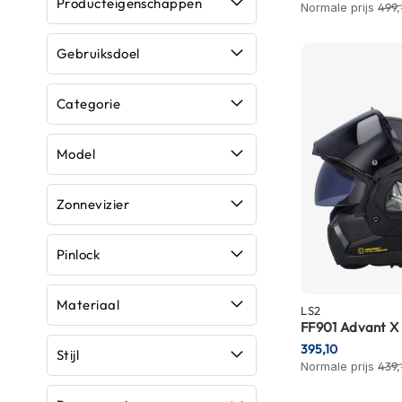
Producteigenschappen
Normale prijs
499,
Crosshelmen
Fietshelmen
Gebruiksdoel
Helm
Categorie
accessoires
Vizieren
Model
Pinlocks
Tear-
Zonnevizier
offs
Crossbrillen
Pinlock
Oordoppen
Onderhoud
Materiaal
LS2
helm
FF901 Advant X
395,10
Helm
Stijl
Normale prijs
439,
houder
&