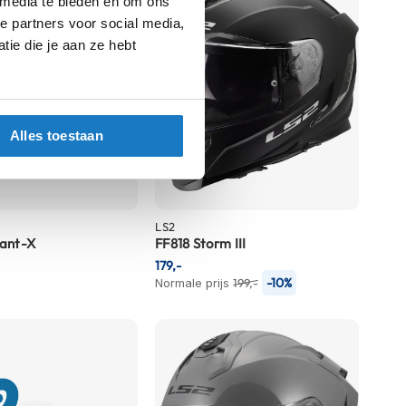
 media te bieden en om ons
e partners voor social media,
ie die je aan ze hebt
Alles toestaan
LS2
ant-X
FF818 Storm III
179,-
-10%
Normale prijs
199,-