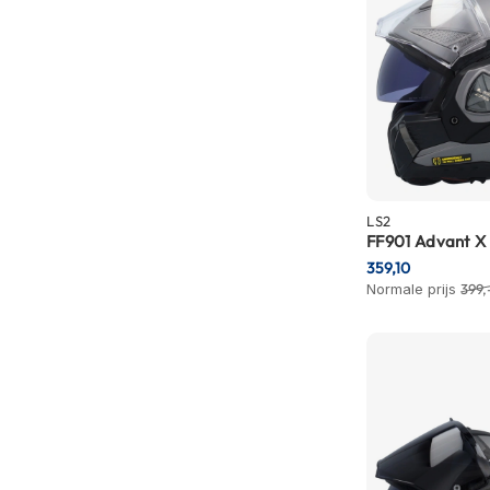
Gore-
Tex
motorbroeken
Kevlar
motorbroeken
Cargo
motorbroeken
Motorjeans
LS2
FF901 Advant X
Motorpakken
359,10
Heren
Normale prijs
399,
motorpak
Dames
motorpak
Eendelig
motorpak
Tweedelig