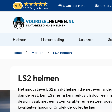
Helmen
4.6
6 winkels in NL
Gratis 
Motorhelmen
3.027 Google Reviews
Adventure
helmen
Bluetooth
helmen
Helmen
Motorkleding
Laarzen
S
Carbon
helmen
Home
Merken
LS2 helmen
Enduro
helmen
Helmen
LS2 helmen
met
zonnevizier
Het innovatieve LS2 maakt helmen die net even ander
Pilotenhelmen
dan de rest. Een
LS2 helm
kenmerkt zich door een m
design, vaak met een stoer karakter en een zeer goed
Pinlock
kwaliteitverhouding. Ontdek de collectie hier.
helmen