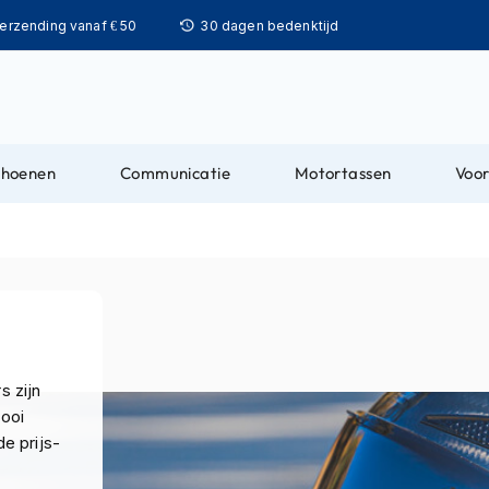
Ga
verzending vanaf € 50
30 dagen bedenktijd
naar
de
inhoud
choenen
Communicatie
Motortassen
Voor
s zijn
ooi
e prijs-