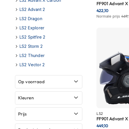
LS2 Advant X Carbon
FF901 Advant X
Boxer
LS2 Advant 2
422,10
helmen
Normale prijs
469,
LS2 Dragon
Fashion
LS2 Explorer
helmen
LS2 Spitfire 2
Vespa
LS2 Storm 2
helmen
LS2 Thunder
Heren
scooterhelmen
LS2 Vector 2
Dames
scooterhelmen
Op voorraad
Kinder
scooterhelmen
Kleuren
Systeemhelmen
Prijs
LS2
Jethelmen
FF901 Advant X
449,10
Integraalhelmen