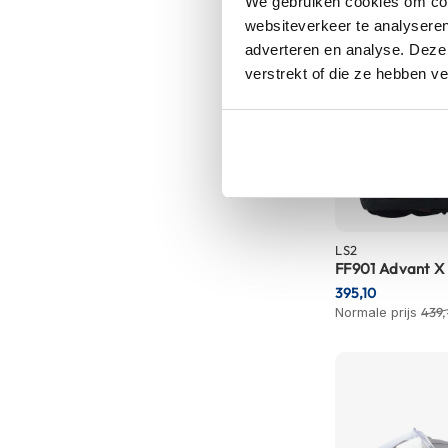
We gebruiken cookies om cont
Tex
websiteverkeer te analyseren
motorjassen
adverteren en analyse. Deze
verstrekt of die ze hebben v
Motorbroeken
Heren
motorbroeken
Dames
motorbroeken
Doorwaai
motorbroeken
LS2
FF901 Advant X
Waterdichte
395,10
motorbroeken
Normale prijs
439,
Leren
motorbroeken
Textiel
motorbroeken