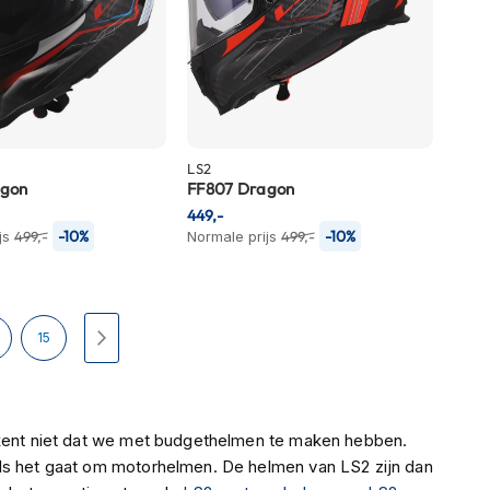
LS2
agon
FF807 Dragon
449,-
-10%
-10%
js
499,-
Normale prijs
499,-
Pagina
Pagina
Volgende
15
tekent niet dat we met budgethelmen te maken hebben.
als het gaat om motorhelmen. De helmen van LS2 zijn dan