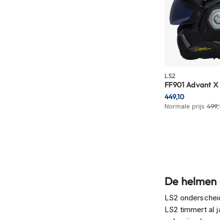
motorpak
Motorhoodies
Regenkleding
Onderkleding
Balaclavas
LS2
en
FF901 Advant X
helmmutsen
449,10
Normale prijs
499,
Koelvesten
Motorsokken
Nekwarmers
en
windcollars
De helmen c
Verwarmde
onderkleding
LS2 onderscheid
Protectie
LS2 timmert al 