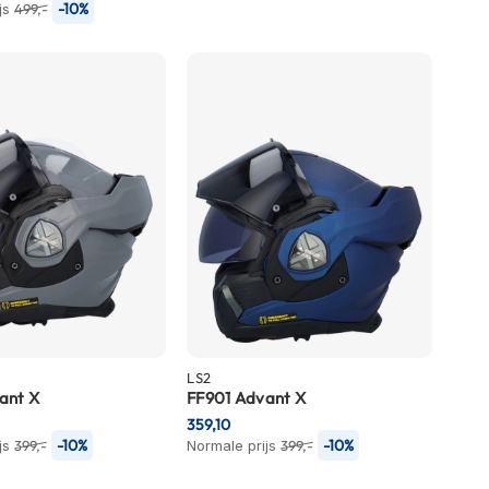
-10%
js
499,-
LS2
ant X
FF901 Advant X
359,10
-10%
-10%
js
399,-
Normale prijs
399,-