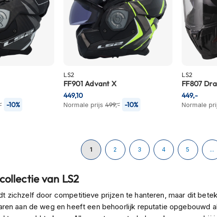
LS2
LS2
FF901 Advant X
FF807 Dr
449,10
449,-
-10%
-10%
-
Normale prijs
499,-
Normale pri
Pagina
U lees momenteel pagina
Pagina
Pagina
Pagina
Pagina
1
2
3
4
5
...
ollectie van LS2
t zichzelf door competitieve prijzen te hanteren, maar dit be
jaren aan de weg en heeft een behoorlijk reputatie opgebouwd 