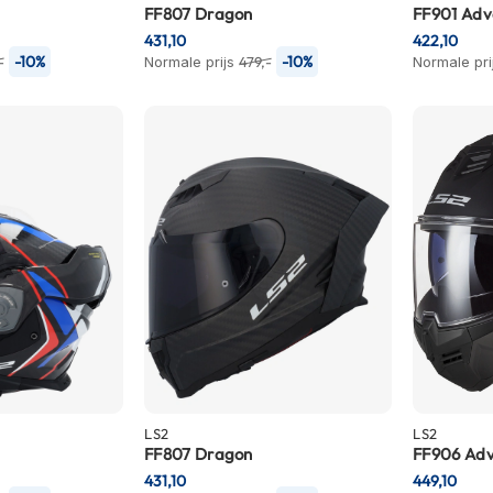
FF807 Dragon
FF901 Adv
431,10
422,10
-10%
-10%
-
Normale prijs
479,-
Normale pri
LS2
LS2
FF807 Dragon
FF906 Ad
431,10
449,10