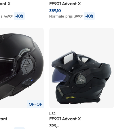
ant X
FF901 Advant X
359,10
-10%
-10%
js
469,-
Normale prijs
399,-
OP=OP
LS2
vant
FF901 Advant X
399,-