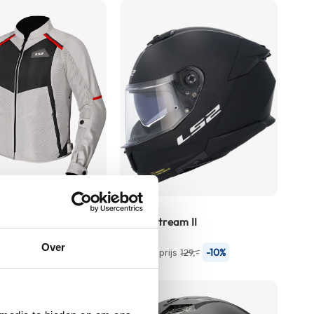
as
LS2
an
FF808 Stream II
116,-
Over
-10%
Normale prijs
129,-