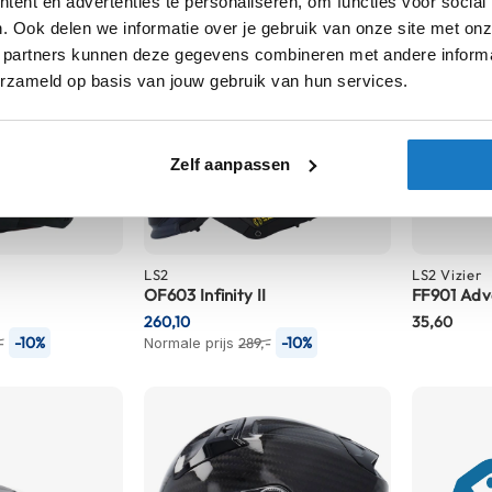
ent en advertenties te personaliseren, om functies voor social
. Ook delen we informatie over je gebruik van onze site met onz
 partners kunnen deze gegevens combineren met andere informat
erzameld op basis van jouw gebruik van hun services.
Zelf aanpassen
LS2
LS2
Vizier
OF603 Infinity II
FF901 Adv
260,10
35,60
-10%
-10%
-
Normale prijs
289,-