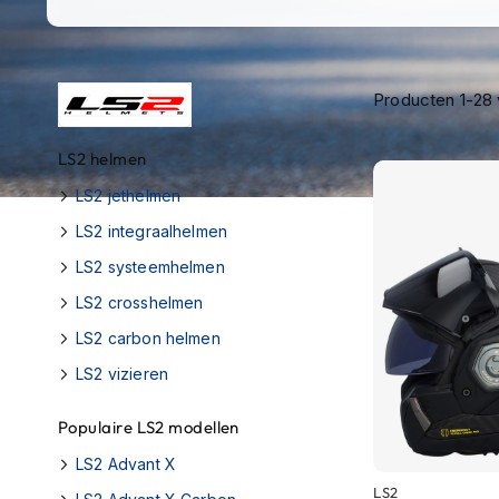
Race
helmen
Retro
Producten
1
-
28
helmen
Stille
LS2 helmen
motorhelmen
LS2 jethelmen
Flip
LS2 integraalhelmen
back
helmen
LS2 systeemhelmen
Heren
LS2 crosshelmen
motorhelmen
LS2 carbon helmen
Dames
LS2 vizieren
motorhelmen
Populaire LS2 modellen
Kinder
motorhelmen
LS2 Advant X
LS2
Scooterhelmen