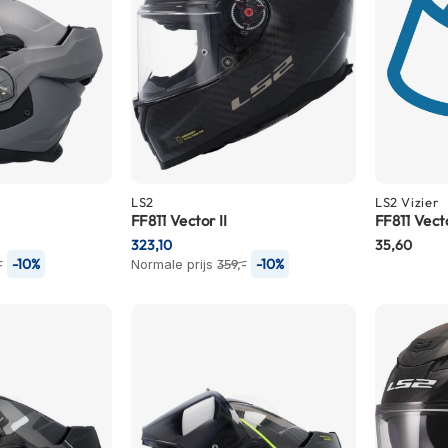
LS2
LS2
Vizier
FF811 Vector II
FF811 Vecto
323,10
35,60
-10%
-10%
-
Normale prijs
359,-