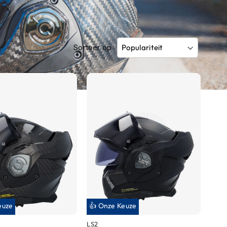
Sorteer op
euze
👍 Onze Keuze
LS2