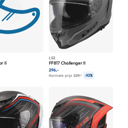
LS2
r II
FF817 Challenger II
296,-
-10%
Normale prijs
329,-