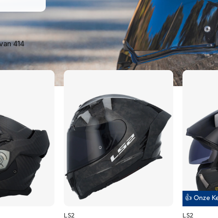
van
414
👍 Onze K
LS2
LS2