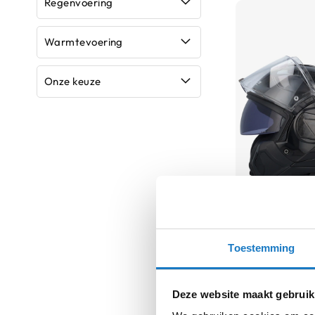
Regenvoering
kapstok
Motorkleding
Warmtevoering
Motorjassen
Heren
Onze keuze
motorjassen
Dames
motorjassen
Doorwaai
motorjassen
Waterdichte
motorjassen
LS2
FF910 Advant II
Leren
305,10
Toestemming
motorjassen
Normale prijs
339,
Textiele
motorjassen
Deze website maakt gebruik
Gore-