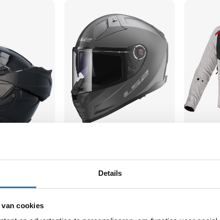
LS2
LS2
Motorj
FF811 Vector II
Breeze M
233,10
99,-
Details
-10%
-10%
-
Normale prijs
259,-
 van cookies