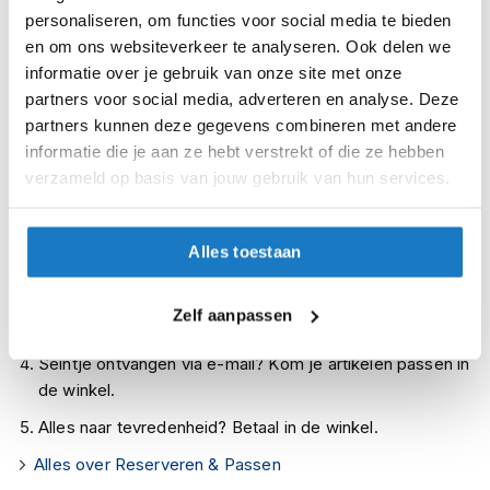
i
Op voorraad bij LS2 2-4 werkdagen
personaliseren, om functies voor social media te bieden
p
en om ons websiteverkeer te analyseren. Ook delen we
Leverbaar na deze datum
b
informatie over je gebruik van onze site met onze
a
Levertijd onbekend, neem eventueel contact met ons op
partners voor social media, adverteren en analyse. Deze
c
k
Niet meer leverbaar
partners kunnen deze gegevens combineren met andere
h
informatie die je aan ze hebt verstrekt of die ze hebben
Zo werkt Reserveren & Passen
e
verzameld op basis van jouw gebruik van hun services.
l
Controleer de winkelvoorraad in bovenstaande tabel.
m
e
Voeg het product toe aan je winkelwagen en klik op "Ik
n
Alles toestaan
ga bestellen".
H
Selecteer je winkel bij "Vrijblijvende winkelreservering"
e
Zelf aanpassen
en rond je bestelling af.
r
e
Seintje ontvangen via e-mail? Kom je artikelen passen in
n
de winkel.
m
o
Alles naar tevredenheid? Betaal in de winkel.
t
o
Alles over Reserveren & Passen
r