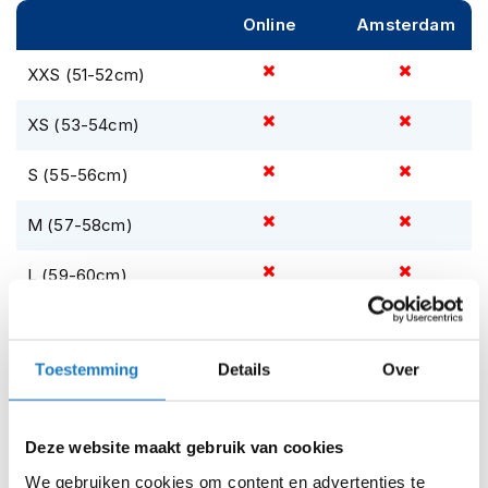
m
Online
Amsterdam
e
n
XXS (51-52cm)
S
t
XS (53-54cm)
i
l
l
S (55-56cm)
e
m
M (57-58cm)
o
t
L (59-60cm)
o
r
h
XL (61-62cm)
e
l
Toestemming
Details
Over
2XL (63-64cm)
m
e
n
3XL (65-66cm)
Deze website maakt gebruik van cookies
F
Op voorraad
We gebruiken cookies om content en advertenties te
l