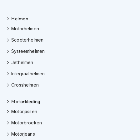
K
i
n
Helmen
d
e
Motorhelmen
r
Scooterhelmen
m
o
Systeemhelmen
t
o
Jethelmen
r
h
Integraalhelmen
e
l
Crosshelmen
m
e
n
Motorkleding
Motorjassen
S
c
Motorbroeken
o
o
Motorjeans
t