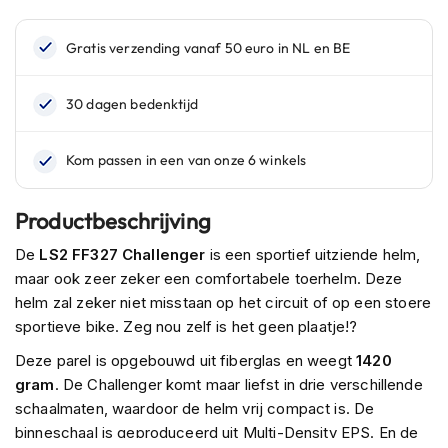
n
H
e
l
m
e
n
m
e
t
Productbeschrijving
z
o
De
LS2 FF327 Challenger
is een sportief uitziende helm,
n
maar ook zeer zeker een comfortabele toerhelm. Deze
n
e
helm zal zeker niet misstaan op het circuit of op een stoere
v
sportieve bike. Zeg nou zelf is het geen plaatje!?
i
z
Deze parel is opgebouwd uit fiberglas en weegt
1420
i
gram
. De Challenger komt maar liefst in drie verschillende
e
schaalmaten, waardoor de helm vrij compact is. De
r
binneschaal is geproduceerd uit Multi-Density EPS. En de