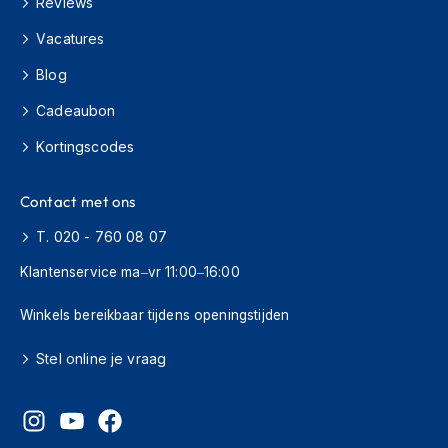
Reviews
s
c
Vacatures
o
o
Blog
t
e
Cadeaubon
r
Kortingscodes
h
e
l
Contact met ons
m
e
T. 020 - 760 08 07
n
Klantenservice ma–vr 11:00–16:00
K
i
Winkels bereikbaar tijdens openingstijden
n
d
e
Stel online je vraag
r
s
c
o