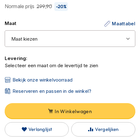
C
de
Normale prijs
299,90
-20%
a
afbeeldingen-
r
b
gallerij
Maat
Maattabel
o
n
h
e
l
m
Levering:
e
Selecteer een maat om de levertijd te zien
n
E
Bekijk onze winkelvoorraad
n
d
Reserveren en passen in de winkel?
u
r
o
In Winkelwagen
h
e
l
Verlanglijst
Vergelijken
m
e