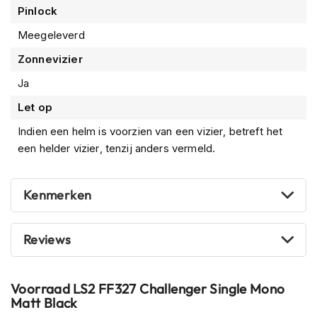
m
Pinlock
extratoren aan de achterkant creëer je een constante
e
luchtstroming, waardoor het tijdens inspanning of warme
Meegeleverd
n
dagen een stuk comfortabeler is.
Zonnevizier
R
a
Ja
c
e
Let op
h
Indien een helm is voorzien van een vizier, betreft het
e
l
een helder vizier, tenzij anders vermeld.
m
e
n
Kenmerken
R
e
Reviews
t
r
o
h
Voorraad
LS2 FF327 Challenger Single Mono
e
Matt Black
l