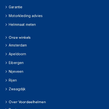
H
e
Garantie
r
e
Motorkleding advies
n
s
Helmmaat meten
c
o
Onze winkels
o
t
Amsterdam
e
r
Apeldoorn
h
e
Eibergen
l
m
Nijeveen
e
n
Rijen
Zwaagdijk
D
a
m
Over Voordeelhelmen
e
s