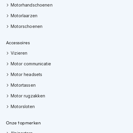
e
Motorhandschoenen
r
h
Motorlaarzen
e
l
Motorschoenen
m
e
n
Accessoires
B
Vizieren
o
Motor communicatie
x
e
Motor headsets
r
h
Motortassen
e
l
Motor rugzakken
m
e
Motorsloten
n
F
Onze topmerken
a
s