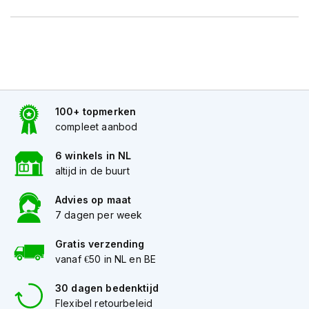
h
e
l
m
e
n
D
a
100+ topmerken
m
compleet aanbod
e
s
6 winkels in NL
m
altijd in de buurt
o
t
Advies op maat
o
r
7 dagen per week
h
e
Gratis verzending
l
vanaf €50 in NL en BE
m
e
30 dagen bedenktijd
n
Flexibel retourbeleid