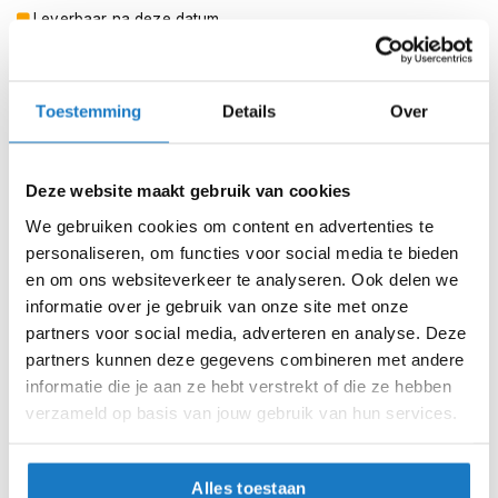
m
Leverbaar na deze datum
e
n
Levertijd onbekend, neem eventueel contact met ons op
Niet meer leverbaar
S
Toestemming
Details
Over
t
Zo werkt Reserveren & Passen
i
l
Controleer de winkelvoorraad in bovenstaande tabel.
l
Deze website maakt gebruik van cookies
e
Voeg het product toe aan je winkelwagen en klik op "Ik
m
We gebruiken cookies om content en advertenties te
ga bestellen".
o
personaliseren, om functies voor social media te bieden
t
Selecteer je winkel bij "Vrijblijvende winkelreservering"
en om ons websiteverkeer te analyseren. Ook delen we
o
en rond je bestelling af.
r
informatie over je gebruik van onze site met onze
h
partners voor social media, adverteren en analyse. Deze
Seintje ontvangen via e-mail? Kom je artikelen passen in
e
partners kunnen deze gegevens combineren met andere
de winkel.
l
informatie die je aan ze hebt verstrekt of die ze hebben
m
Alles naar tevredenheid? Betaal in de winkel.
e
verzameld op basis van jouw gebruik van hun services.
n
Alles over Reserveren & Passen
F
Alles toestaan
l