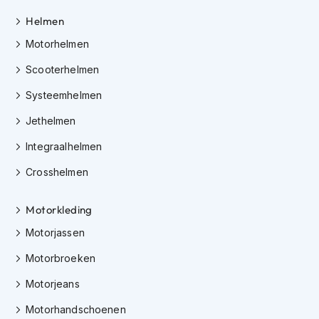
h
e
Helmen
l
Motorhelmen
m
e
Scooterhelmen
n
Systeemhelmen
D
a
Jethelmen
m
e
Integraalhelmen
s
m
Crosshelmen
o
t
o
Motorkleding
r
Motorjassen
h
e
Motorbroeken
l
m
Motorjeans
e
n
Motorhandschoenen