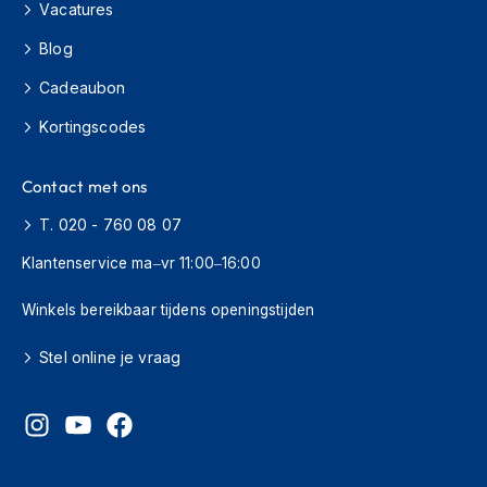
H
Vacatures
e
r
Blog
e
Cadeaubon
n
s
Kortingscodes
c
o
o
Contact met ons
t
e
T. 020 - 760 08 07
r
h
Klantenservice ma–vr 11:00–16:00
e
l
Winkels bereikbaar tijdens openingstijden
m
e
n
Stel online je vraag
D
a
m
e
s