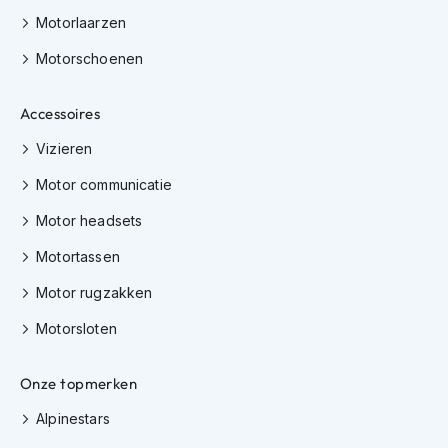
K
Motorlaarzen
i
n
Motorschoenen
d
e
r
Accessoires
m
o
Vizieren
t
Motor communicatie
o
r
Motor headsets
h
e
Motortassen
l
m
Motor rugzakken
e
n
Motorsloten
S
c
Onze topmerken
o
o
Alpinestars
t