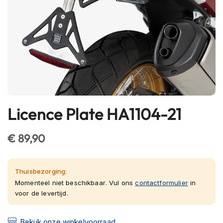
h
e
l
m
e
n
B
l
u
e
Licence Plate HA1104-21
Ga
t
o
naar
o
het
€ 89,90
t
begin
h
van
h
e
de
Thuisbezorging:
l
afbeeldingen-
Momenteel niet beschikbaar. Vul ons
contactformulier
in
m
voor de levertijd.
gallerij
e
n
Bekijk onze winkelvoorraad