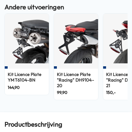
n
H
e
l
m
e
n
m
e
t
z
o
Kit Licence Plate
Kit Licence Plate
Kit Licence P
n
YMT6104-BN
"Racing" DH9104-
"Racing" DN
n
20
21
144,90
e
99,90
150,-
v
i
z
i
e
r
Productbeschrijving