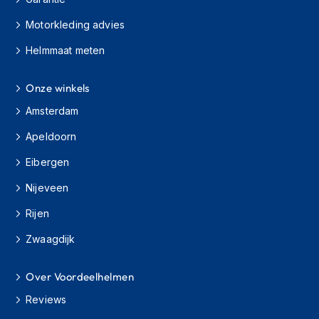
h
i
Motorkleding advies
o
Helmmaat meten
n
h
e
Onze winkels
l
m
Amsterdam
e
n
Apeldoorn
V
Eibergen
e
s
Nijeveen
p
Rijen
a
h
Zwaagdijk
e
l
m
Over Voordeelhelmen
e
n
Reviews