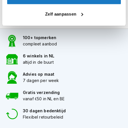
i
p
Zelf aanpassen
b
a
c
k
h
100+ topmerken
e
compleet aanbod
l
m
6 winkels in NL
e
altijd in de buurt
n
Advies op maat
H
7 dagen per week
e
r
e
Gratis verzending
n
vanaf €50 in NL en BE
m
o
30 dagen bedenktijd
t
Flexibel retourbeleid
o
r