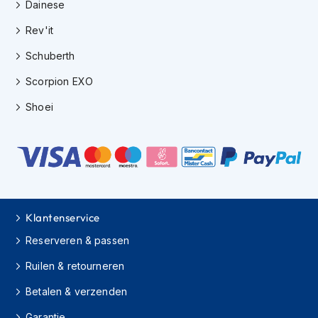
e
Dainese
r
Rev'it
h
e
Schuberth
l
m
Scorpion EXO
e
n
Shoei
B
o
x
e
r
h
e
Klantenservice
l
m
Reserveren & passen
e
n
Ruilen & retourneren
F
Betalen & verzenden
a
s
Garantie