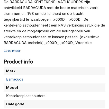
P
De BARRACUDA KENTEKENPLAATHOUDERS zijn
i
ontwikkeld BARRACUDA met de beste materialen zoals
l
aluminium en RVS om de lichtheid en de kracht
o
tegelijkertijd te waarborgen._x000D_ _x000D_ De
t
e
kentekenplaathouder heeft een RVS verbindingsstuk die de
n
sterkte en de mogelijkheid om de hellingshoek van
h
kentekenplaathouder aan te kunnen passen. (exclusieve
e
BARRACUDA techniek)_x000D_ _x000D_ Voor elke
l
m
specifieke set is er onderzoek gedaan, zodat het
Lees meer
e
gemonteerd kan worden middels een complete
n
bevestiging set aangepast voor de betreffende motorfiets.
Product info
Alle BARRACUDA KENTEKENPLAATHOUDERS zijn
P
Meer
i
Merk
voorzien van een montage instructie en complete
informatie
n
bevestiging set, zodat er GEEN aanpassing nodig is aan de
Barracuda
l
originele componenten van de motorfiets._x000D_
o
Model
c
_x000D_ let op! Tijdens de montage dient er rekening
k
gehouden te worden met een maximale wettelijk
Kentekenplaat houders
h
hellingshoek van 30°._x000D_ _x000D_ Het is noodzakelijk
e
Categorie
dat u de kentekenplaathouder met deugdelijke
l