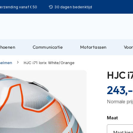
Ga
verzending vanaf € 50
30 dagen bedenktijd
naar
de
inhoud
choenen
Communicatie
Motortassen
Voor
helmen
HJC i71 Iorix White/Orange
HJC i
243,-
Normale pri
Maat