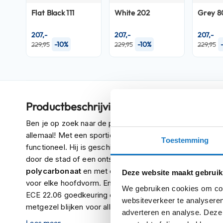
Crosshelmen
Flat Black 111
White 202
Grey 8
Fietshelmen
207,-
207,-
207,-
-10%
-10%
229,95
229,95
229,95
Helm
accessoires
Vizieren
Pinlocks
Tear-
Productbeschrijving
offs
Ben je op zoek naar de perfecte helm voor elke situatie?
Crossbrillen
allemaal! Met een sportieve en toch elegante look is dez
Toestemming
functioneel. Hij is geschikt voor alle seizoenen en houdt
Oordoppen
door de stad of een ontspannen tochtje maakt over de
Onderhoud
polycarbonaat
en met drie maten buitenschalen beschi
Deze website maakt gebruik
helm
voor elke hoofdvorm. En met zijn extra comfortabele bin
We gebruiken cookies om cont
ECE 22.06 goedkeuring en
UV-bestendig zonnevizier
Helm
websiteverkeer te analyseren
metgezel blijken voor alle rijders. Bovendien zorgen
ven
houder
adverteren en analyse. Deze
ervoor dat je fris en droog blijft, ongeacht snelheid of
&
Lees meer