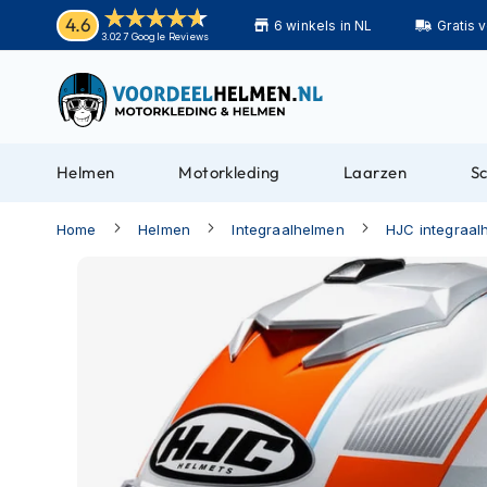
Helmen
4.6
6 winkels in NL
Gratis 
Motorhelmen
3.027 Google Reviews
Adventure
helmen
Bluetooth
helmen
Helmen
Motorkleding
Laarzen
S
Carbon
helmen
Home
Helmen
Integraalhelmen
HJC integraal
Enduro
Ga
helmen
naar
Helmen
het
met
einde
zonnevizier
van
de
Pilotenhelmen
afbeeldingen-
Pinlock
gallerij
helmen