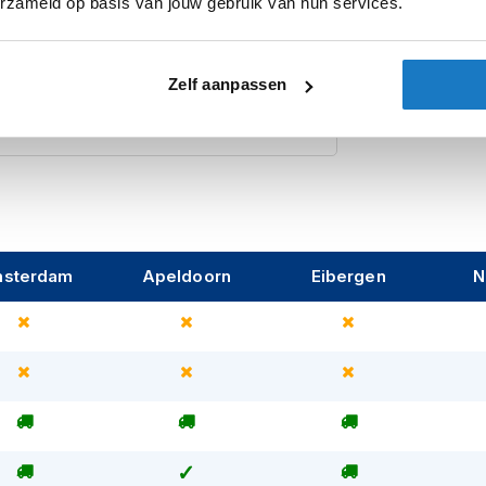
erzameld op basis van jouw gebruik van hun services.
je er zeker van zijn dat je zicht niet wordt
Pinlock
ijl te reizen... koop dan een HJC i71 -
Zonnevizier
Zelf aanpassen
Let op
sterdam
Apeldoorn
Eibergen
N