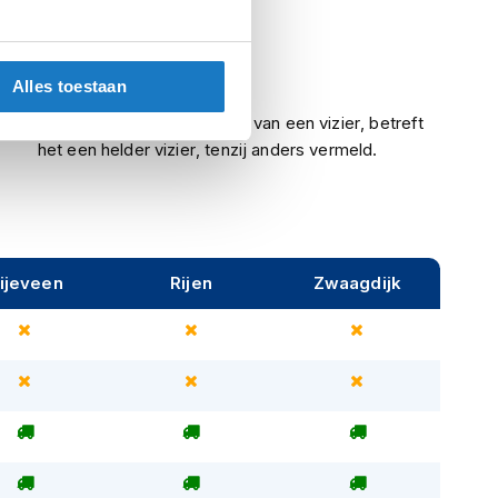
Meegeleverd
Ja
Alles toestaan
Indien een helm is voorzien van een vizier, betreft
het een helder vizier, tenzij anders vermeld.
ijeveen
Rijen
Zwaagdijk