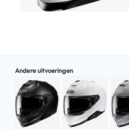
Boxer
helmen
Ga
Fashion
naar
helmen
het
Vespa
begin
helmen
van
de
Heren
afbeeldingen-
scooterhelmen
gallerij
Dames
scooterhelmen
Kinder
scooterhelmen
Systeemhelmen
Jethelmen
Integraalhelmen