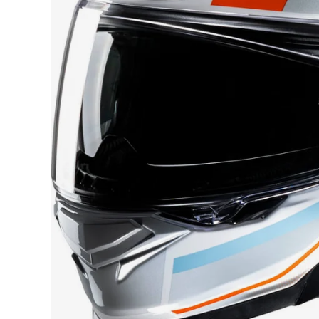
Race
helmen
Retro
helmen
Stille
motorhelmen
Flip
back
helmen
Heren
motorhelmen
Dames
motorhelmen
Kinder
motorhelmen
Scooterhelmen