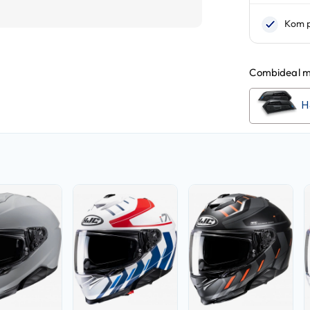
Combideal m
H