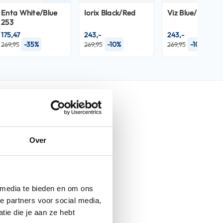
Enta White/Blue
Iorix Black/Red
Viz Blue/Red 53
253
175,47
243,-
243,-
-35%
-10%
-10%
269,95
269,95
269,95
nfo
Over
i71
Iorix White/Orange
 media te bieden en om ons
Helmen
e partners voor social media,
ie die je aan ze hebt
Integraalhelmen