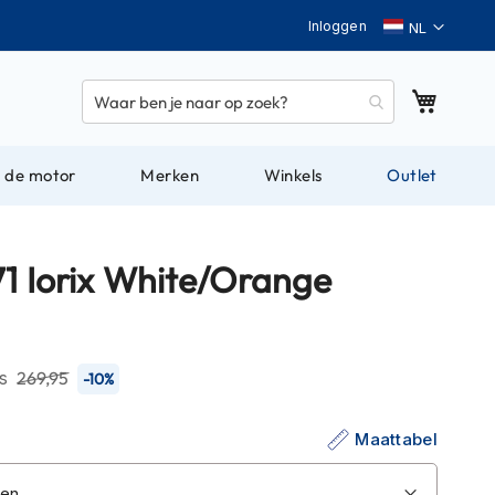
Taal
Inloggen
Winkel
 de motor
Merken
Winkels
Outlet
71 Iorix White/Orange
js
269,95
-10%
Maattabel