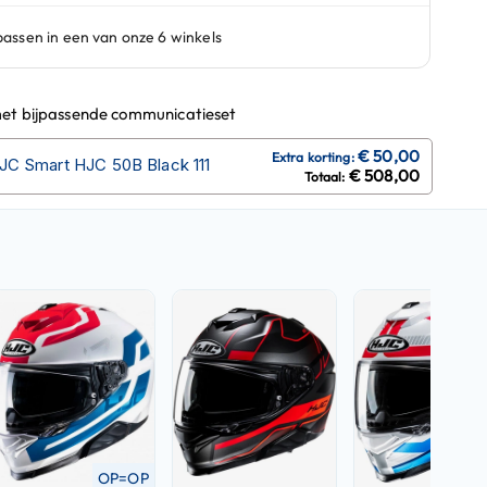
et bijpassende communicatieset
JC Smart HJC 50B Black 111
€ 508,00
OP=OP