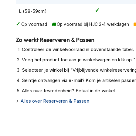
Tex
L (58-59cm)
motorjassen
Motorbroeken
Op voorraad
Op voorraad bij HJC 2-4 werkdagen
Heren
motorbroeken
Zo werkt Reserveren & Passen
Dames
Controleer de winkelvoorraad in bovenstaande tabel.
motorbroeken
Voeg het product toe aan je winkelwagen en klik op "I
Doorwaai
Selecteer je winkel bij "Vrijblijvende winkelreservering
motorbroeken
Seintje ontvangen via e-mail? Kom je artikelen passen
Waterdichte
Alles naar tevredenheid? Betaal in de winkel.
motorbroeken
Alles over Reserveren & Passen
Leren
motorbroeken
Textiel
motorbroeken