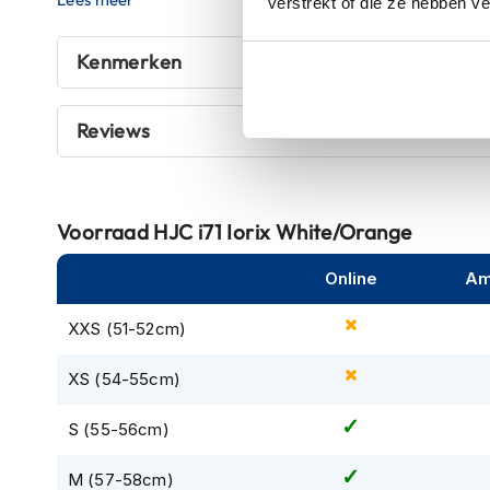
verstrekt of die ze hebben v
systeem, of je nu van avontuur of ontspanning houdt, kun 
kapstok
belemmerd! Dus als je klaar bent om met vertrouwen in st
Motorkleding
Kenmerken
gegarandeerd dat je overal de aandacht trekt!
Motorjassen
Heren
Reviews
motorjassen
Dames
motorjassen
Voorraad
HJC i71 Iorix White/Orange
Doorwaai
motorjassen
Online
Am
Waterdichte
motorjassen
XXS (51-52cm)
Leren
XS (54-55cm)
motorjassen
Textiele
S (55-56cm)
motorjassen
M (57-58cm)
Gore-