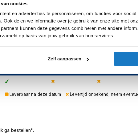
 van cookies
ent en advertenties te personaliseren, om functies voor social
orwerp of plaats hem in de zak van de
. Ook delen we informatie over je gebruik van onze site met onz
 partners kunnen deze gegevens combineren met andere informat
erzameld op basis van jouw gebruik van hun services.
iening (PDTC)
Zelf aanpassen
sterdam
Apeldoorn
Eibergen
N
n
Leverbaar na deze datum
Levertijd onbekend, neem eventu
k ga bestellen".