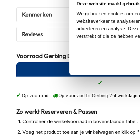
Deze website maakt gebruik
De garantieperiode is twee jaar
Crosshelmen
We gebruiken cookies om cont
Kenmerken
Bevestig deze controller met Velcro® aan een vast vo
Fietshelmen
websiteverkeer te analyseren
verwarmde jas.
adverteren en analyse. Deze
Helm
Reviews
verstrekt of die ze hebben v
accessoires
Vizieren
Pinlocks
Voorraad
Gerbing Digitale Temperatuur Bed
Tear-
Online
Am
offs
Crossbrillen
Wordt per stuk geleverd
Oordoppen
Op voorraad
Op voorraad bij Gerbing 2-4 werkdage
Optioneel verkrijgbaar met afstandsbediening
Onderhoud
Zo werkt Reserveren & Passen
helm
Controleer de winkelvoorraad in bovenstaande tabel.
Helm
houder
Voeg het product toe aan je winkelwagen en klik op "I
&