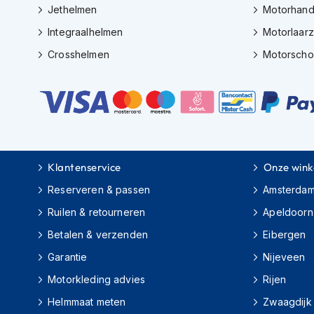
Jethelmen
Motorhan
Tex
Integraalhelmen
Motorlaar
motorjassen
Crosshelmen
Motorsch
Motorbroeken
Heren
motorbroeken
Dames
motorbroeken
Doorwaai
Klantenservice
Onze wink
motorbroeken
Reserveren & passen
Amsterda
Waterdichte
motorbroeken
Ruilen & retourneren
Apeldoorn
Betalen & verzenden
Eibergen
Leren
motorbroeken
Garantie
Nijeveen
Textiel
Motorkleding advies
Rijen
motorbroeken
Helmmaat meten
Zwaagdijk