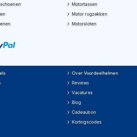
dschoenen
Motortassen
zen
Motor rugzakken
oenen
Motorsloten
els
Over Voordeelhelmen
m
Reviews
Vacatures
Blog
Cadeaubon
Kortingscodes