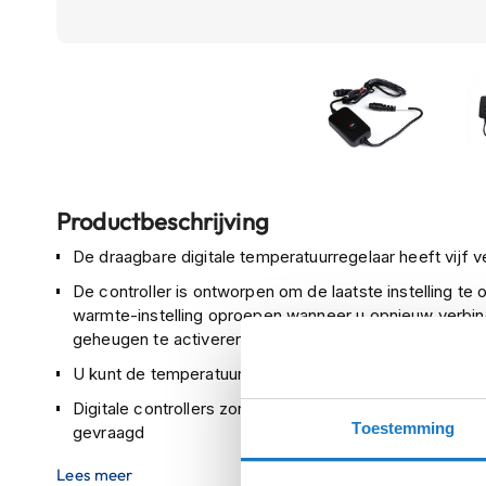
Boxer
helmen
Fashion
helmen
Vespa
helmen
Ga
Heren
Productbeschrijving
naar
scooterhelmen
het
De draagbare digitale temperatuurregelaar heeft vijf ve
begin
Dames
De controller is ontworpen om de laatste instelling te
van
scooterhelmen
warmte-instelling oproepen wanneer u opnieuw verbind
de
Kinder
geheugen te activeren, moet u de controller na gebruik
afbeeldingen-
scooterhelmen
U kunt de temperatuur instellen van een Gerbing ver
gallerij
Systeemhelmen
Digitale controllers zorgen ervoor dat uw verwarmde k
Toestemming
gevraagd
Jethelmen
Draden zijn UL-vermeld en volledig veilig, onder all
Lees meer
Integraalhelmen