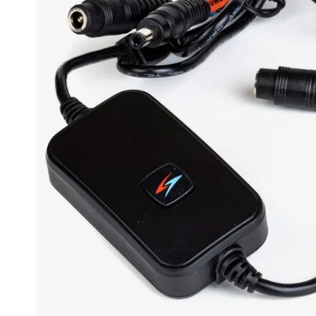
Race
helmen
Retro
helmen
Stille
motorhelmen
Flip
back
helmen
Heren
motorhelmen
Dames
motorhelmen
Kinder
motorhelmen
Scooterhelmen