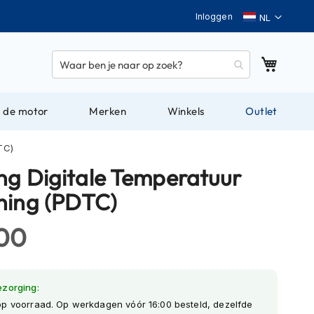
Taal
Inloggen
Winkel
 de motor
Merken
Winkels
Outlet
TC)
ng Digitale Temperatuur
ning (PDTC)
,00
ezorging:
op voorraad. Op werkdagen vóór 16:00 besteld, dezelfde