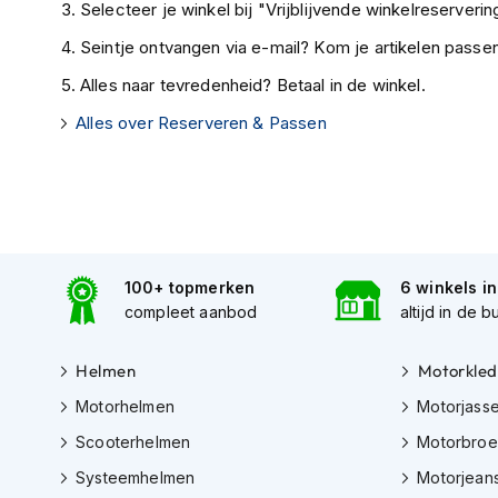
Selecteer je winkel bij "Vrijblijvende winkelreservering
kapstok
Seintje ontvangen via e-mail? Kom je artikelen passen
Motorkleding
Motorjassen
Alles naar tevredenheid? Betaal in de winkel.
Heren
Alles over Reserveren & Passen
motorjassen
Dames
motorjassen
Doorwaai
motorjassen
100+ topmerken
6 winkels i
Waterdichte
compleet aanbod
altijd in de b
motorjassen
Leren
Helmen
Motorkled
motorjassen
Motorhelmen
Motorjass
Textiele
Scooterhelmen
Motorbro
motorjassen
Systeemhelmen
Motorjean
Gore-