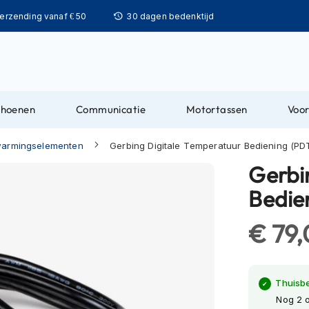
Ga
verzending vanaf € 50
30 dagen bedenktijd
naar
de
inhoud
choenen
Communicatie
Motortassen
Voor
armingselementen
Gerbing Digitale Temperatuur Bediening (PD
Gerbi
Bedie
€ 79
Thuisb
Nog 2 