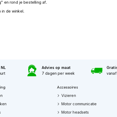
" en rond je bestelling af.
 in de winkel.
n NL
Advies op maat
Grati
uurt
7 dagen per week
vanaf
ing
Accessoires
en
Vizieren
eken
Motor communicatie
s
Motor headsets