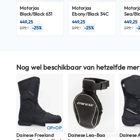
Crosshelmen
Motorjas
Motorjas
Motorj
Black/Black 631
Ebony/Black 34C
Sea/Bl
Fietshelmen
449,25
449,25
449,25
-25%
-25%
-
599,-
599,-
599,-
Helm
accessoires
Vizieren
Pinlocks
Tear-
Nog wel beschikbaar van hetzelfde mer
offs
Crossbrillen
Oordoppen
Onderhoud
helm
Helm
OP=OP
houder
Dainese Freeland
Dainese Leg-Bag
Dainese 
&