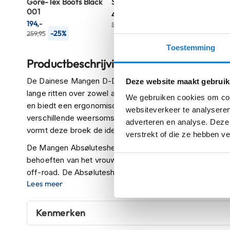
Gore-Tex Boots Black
Stealth Black W01
D-WP Bo
kapstok
001
Black/Bla
49,-
194,-
131,-
-15%
57,95
Motorkleding
-25%
-4
259,95
239,95
Motorjassen
Toestemming
Heren
Productbeschrijving
motorjassen
Dames
De Dainese Mangen D-Dry Absøluteshell Pro Ladies Tro
Deze website maakt gebruik
motorjassen
lange ritten over zowel asfalt als onverharde wegen. De
We gebruiken cookies om cont
en biedt een ergonomisch ontwerp met een laminaatconstr
Doorwaai
websiteverkeer te analyseren
verschillende weersomstandigheden. Samen met de M
motorjassen
adverteren en analyse. Deze
vormt deze broek de ideale outfit voor vrouwelijke avontu
verstrekt of die ze hebben v
Waterdichte
De Mangen Absøluteshell™ Pro Pants WMN zijn speciaa
motorjassen
behoeften van het vrouwelijke lichaam, met het oog op 
Leren
off-road. De Absøluteshell™ PRO membraan, die aan de s
motorjassen
Lees meer
broek sneller droogt. De combinatie van de membraan me
de uitneembare thermische voering maakt de broek uiters
Textiele
weersomstandigheden en zorgt voor maximaal thermisch c
motorjassen
Kenmerken
gematigd weer.
Gore-