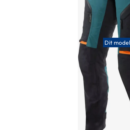
Race
helmen
Retro
helmen
Stille
Dit model
motorhelmen
Flip
back
helmen
Heren
motorhelmen
Dames
motorhelmen
Kinder
motorhelmen
Scooterhelmen