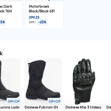
as
Dark
Motorbroek
ack 76N
Black/Black 631
299,25
25%
-25%
399,-
k
OP=OP
OP=OP
Aurora Lady
Dainese Fulcrum Gt
Dainese Mig 3 Unisex
Da