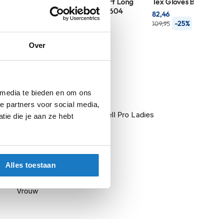
ack/Blue 607
Thermo Shirt Long
Tex Gloves Black 00
Anthracite 604
,95
82,46
56,-
-25%
109,95
-25%
74,95
Over
nfo
 media te bieden en om ons
e partners voor social media,
Mangen D-Dry Absøluteshell Pro Ladies
ie die je aan ze hebt
Dark Sea/Black 76N
Motorkleding
Alles toestaan
Motorbroeken
Vrouw