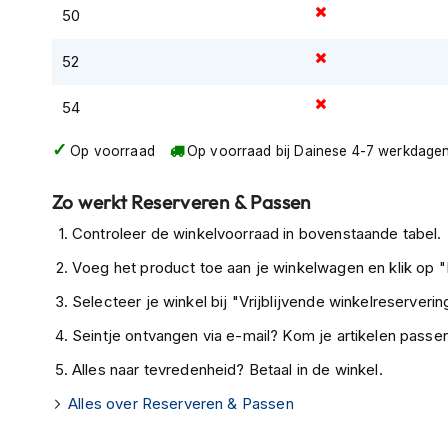
Gore-
50
ultieme motorbroek voor avontuurlijke ritten in elk seizoe
Tex
motorbroeken
52
Kevlar
54
motorbroeken
Cargo
Op voorraad
Op voorraad bij Dainese 4-7 werkdage
motorbroeken
Zo werkt Reserveren & Passen
Motorjeans
Controleer de winkelvoorraad in bovenstaande tabel.
Motorpakken
Heren
Voeg het product toe aan je winkelwagen en klik op "I
motorpak
Selecteer je winkel bij "Vrijblijvende winkelreservering
Dames
Seintje ontvangen via e-mail? Kom je artikelen passen
motorpak
Alles naar tevredenheid? Betaal in de winkel.
Eendelig
motorpak
Alles over Reserveren & Passen
Tweedelig