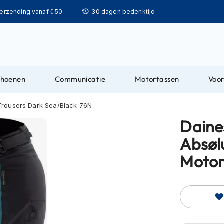
Ga
verzending vanaf € 50
30 dagen bedenktijd
naar
de
inhoud
choenen
Communicatie
Motortassen
Voor
Trousers Dark Sea/Black 76N
Daine
Absølu
Motor