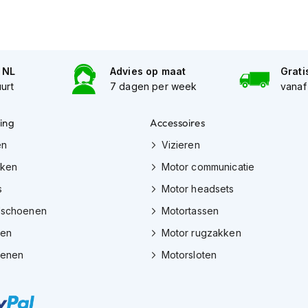
n NL
Advies op maat
Grati
uurt
7 dagen per week
vanaf
ing
Accessoires
en
Vizieren
eken
Motor communicatie
s
Motor headsets
dschoenen
Motortassen
zen
Motor rugzakken
oenen
Motorsloten