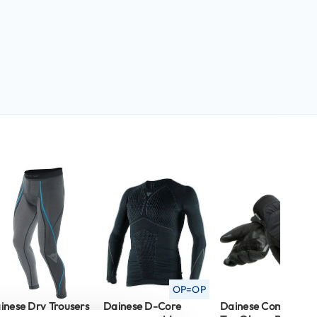
OP=OP
OP=O
inese Dry Trousers
Dainese D-Core
Dainese Como Gore