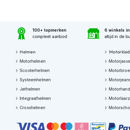
motorpak
Motorhoodies
Regenkleding
100+ topmerken
6 winkels i
Onderkleding
compleet aanbod
altijd in de b
Balaclavas
en
Helmen
Motorkled
helmmutsen
Motorhelmen
Motorjass
Koelvesten
Scooterhelmen
Motorbro
Motorsokken
Systeemhelmen
Motorjean
Nekwarmers
Jethelmen
Motorhan
en
windcollars
Integraalhelmen
Motorlaar
Verwarmde
Crosshelmen
Motorsch
onderkleding
Protectie