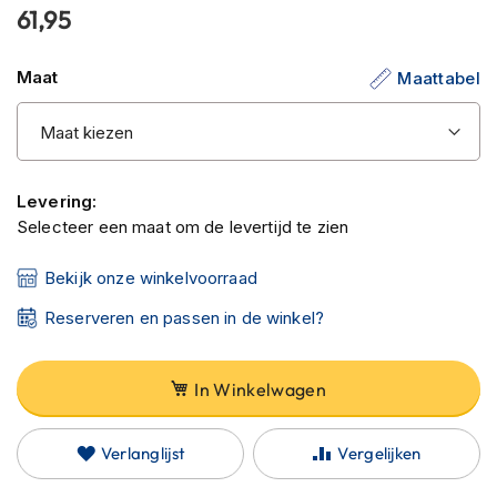
C
61,95
van
a
r
de
b
Maat
Maattabel
afbeeldingen-
o
gallerij
n
h
e
l
m
Levering:
e
Selecteer een maat om de levertijd te zien
n
Bekijk onze winkelvoorraad
E
n
Reserveren en passen in de winkel?
d
u
r
o
In Winkelwagen
h
e
l
Verlanglijst
Vergelijken
m
e