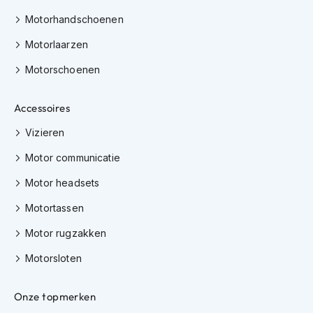
K
Motorhandschoenen
i
n
Motorlaarzen
d
e
Motorschoenen
r
m
o
Accessoires
t
o
Vizieren
r
h
Motor communicatie
e
Motor headsets
l
m
Motortassen
e
n
Motor rugzakken
S
Motorsloten
c
o
o
Onze topmerken
t