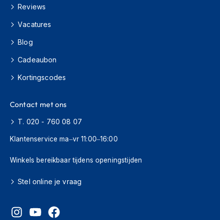
H
Reviews
e
r
Vacatures
e
n
Blog
s
c
Cadeaubon
o
o
Kortingscodes
t
e
Contact met ons
r
h
T. 020 - 760 08 07
e
l
Klantenservice ma–vr 11:00–16:00
m
e
Winkels bereikbaar tijdens openingstijden
n
D
Stel online je vraag
a
m
e
s