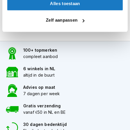
Alles toestaan
i
p
b
Zelf aanpassen
a
c
k
h
e
l
100+ topmerken
m
compleet aanbod
e
n
6 winkels in NL
altijd in de buurt
H
e
Advies op maat
r
e
7 dagen per week
n
m
Gratis verzending
o
vanaf €50 in NL en BE
t
o
30 dagen bedenktijd
r