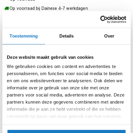
m
e
Op voorraad bij Dainese 4-7 werkdagen
n
Leverbaar na deze datum
S
Levertijd onbekend, neem eventueel contact met ons op
t
i
Toestemming
Details
Over
Niet meer leverbaar
l
l
Zo werkt Reserveren & Passen
e
Deze website maakt gebruik van cookies
Controleer de winkelvoorraad in bovenstaande tabel.
m
o
We gebruiken cookies om content en advertenties te
Voeg het product toe aan je winkelwagen en klik op "Ik
t
personaliseren, om functies voor social media te bieden
ga bestellen".
o
en om ons websiteverkeer te analyseren. Ook delen we
r
Selecteer je winkel bij "Vrijblijvende winkelreservering"
h
informatie over je gebruik van onze site met onze
en rond je bestelling af.
e
partners voor social media, adverteren en analyse. Deze
l
Seintje ontvangen via e-mail? Kom je artikelen passen in
partners kunnen deze gegevens combineren met andere
m
de winkel.
e
informatie die je aan ze hebt verstrekt of die ze hebben
n
verzameld op basis van jouw gebruik van hun services.
Alles naar tevredenheid? Betaal in de winkel.
F
Alles over Reserveren & Passen
l