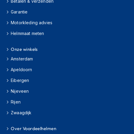
Betalen & verzenden
h
i
Garantie
o
n
Motorkleding advies
h
e
Helmmaat meten
l
m
Onze winkels
e
n
Amsterdam
V
Apeldoorn
e
s
Eibergen
p
a
Nijeveen
h
e
Rijen
l
m
Zwaagdijk
e
n
Over Voordeelhelmen