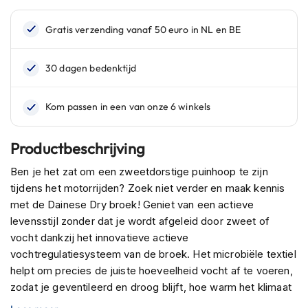
n
H
e
l
m
e
n
m
e
t
Productbeschrijving
z
o
Ben je het zat om een zweetdorstige puinhoop te zijn
n
tijdens het motorrijden? Zoek niet verder en maak kennis
n
met de Dainese Dry broek! Geniet van een actieve
e
v
levensstijl zonder dat je wordt afgeleid door zweet of
i
vocht dankzij het innovatieve actieve
z
vochtregulatiesysteem van de broek. Het microbiële textiel
i
helpt om precies de juiste hoeveelheid vocht af te voeren,
e
r
zodat je geventileerd en droog blijft, hoe warm het klimaat
ook is. Ontworpen met een casual maar urban look, is deze