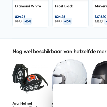
Crosshelmen
Diamond White
Frost Black
Maveri
Fietshelmen
824,26
824,26
1.016,10
-16%
-16%
979,-
979,-
1.129,-
Helm
accessoires
Vizieren
Pinlocks
Tear-
Nog wel beschikbaar van hetzelfde mer
offs
Crossbrillen
Oordoppen
Onderhoud
helm
Helm
houder
Arai Helmet
Arai RX-7V EVO
Arai RX-7
&