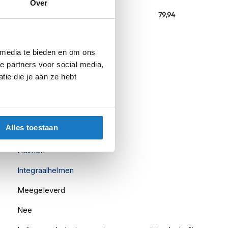
Over
,95
69,-
79,94
nfo
 media te bieden en om ons
e partners voor social media,
ie die je aan ze hebt
RX-7V EVO
Alles toestaan
Isle Of Man 2025
Helmen
Integraalhelmen
Meegeleverd
Nee