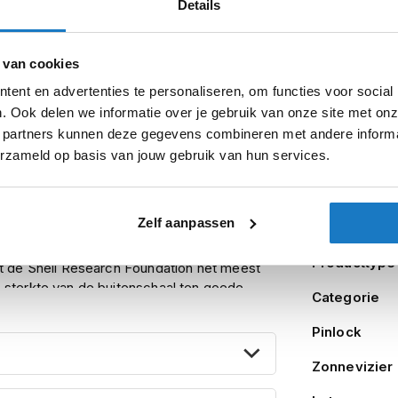
Details
79,94
89,95
74
%
 van cookies
Product i
ent en advertenties te personaliseren, om functies voor social
. Ook delen we informatie over je gebruik van onze site met onz
Meer
. Misschien deed de Arai RX-7 GP je al
Merk
 partners kunnen deze gegevens combineren met andere informat
informatie
mde helm laat je kwijlen.
erzameld op basis van jouw gebruik van hun services.
markt gezet welke op een aantal punten
Model
i RX-7 GP. Hieronder benoemen we de
Zelf aanpassen
Kleurstelling
eden verplaatst. Het draaimechanisme is
Producttype
at de Snell Research Foundation het meest
 sterkte van de buitenschaal ten goede.
Categorie
 te sluiten wegens de kleine grip. De RX-7V
Pinlock
mt.
 hete lucht binnenin de helm. Deze is 20
Zonnevizier
t de luchtstroming en de aerodynamica bij