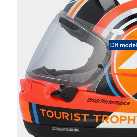
Race
helmen
Retro
helmen
Stille
Dit model
motorhelmen
Flip
back
helmen
Heren
motorhelmen
Dames
motorhelmen
Kinder
motorhelmen
Scooterhelmen