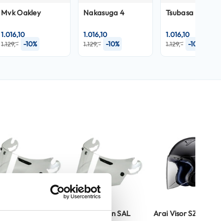
Mvk Oakley
Nakasuga 4
Tsubasa
1.016,10
1.016,10
1.016,10
-10%
-10%
-10%
1.129,-
1.129,-
1.129,-
ai Vizieren SAI
Arai Vizieren SAL
Arai Visor SZ