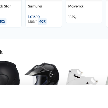
ck Star
Samurai
Maverick
1.016,10
1.129,-
-10%
-10%
1.129,-
k
OP=OP
V Frost
Arai Vizieren TX-4
Arai Vizieren VAS-V
Ar