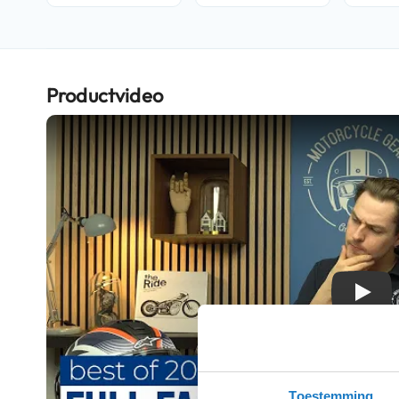
Crosshelmen
Fietshelmen
Helm
Productvideo
accessoires
Vizieren
Pinlocks
Tear-
offs
Crossbrillen
Oordoppen
Onderhoud
Play
helm
Helm
houder
&
Toestemming