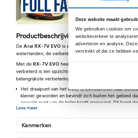
kapstok
Motorkleding
Deze website maakt gebruik
Motorjassen
We gebruiken cookies om cont
Heren
Productbeschrijving
websiteverkeer te analyseren
motorjassen
adverteren en analyse. Deze
De
Arai RX-7V EVO
is een motorhelm om van te smullen
Dames
verstrekt of die ze hebben v
watertanden; de verbeterde versie van deze wereldberoe
motorjassen
Met de
RX-7V EVO
heeft Arai een ware opvolger in de 
Doorwaai
verbeterd is ten opzichte van de vorige versie, de Ara
motorjassen
belangrijkste verbeteringen:
Waterdichte
Het draaipunt van het vizier is 24 millimeter naar ben
motorjassen
kleiner geworden en bevindt zich buiten het gebied d
Leren
cruciale punt van de helm heeft genoemd. Dit komt de
Lees meer
motorjassen
Het vizier van de RX-7 GP was wat lastig te openen en
EVO heeft een grotere grip, wat dit probleem wegnee
Textiele
Kenmerken
motorjassen
De plastic spoiler boven op de helm zorgt voor minder
millimeter langer dan die van zijn voorganger. Dit kom
Gore-