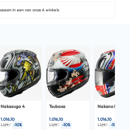
Nakasuga 4
Tsubasa
Nakano Red
1.016,10
1.016,10
1.016,10
-10%
-10%
-10%
1.129,-
1.129,-
1.129,-