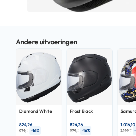
Boxer
helmen
Ga
Fashion
naar
helmen
het
Vespa
begin
helmen
van
de
Heren
afbeeldingen-
scooterhelmen
gallerij
Dames
scooterhelmen
Kinder
scooterhelmen
Diamond White
Frost Black
Samura
Systeemhelmen
Jethelmen
824,26
824,26
1.016,10
-16%
-16%
979,-
979,-
1.129,-
Integraalhelmen