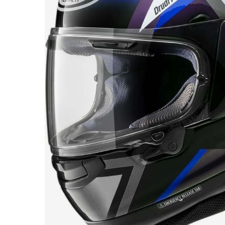
Race
helmen
Retro
helmen
Stille
motorhelmen
Flip
back
helmen
Heren
motorhelmen
Dames
motorhelmen
Kinder
motorhelmen
Scooterhelmen