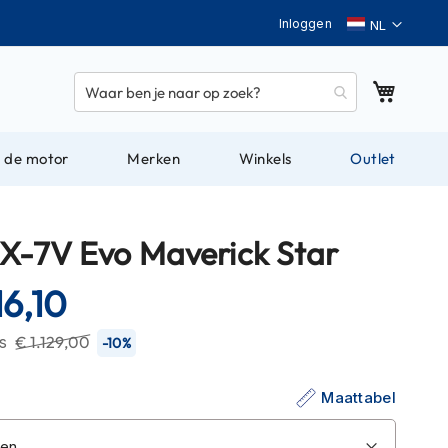
Taal
Inloggen
Winkel
 de motor
Merken
Winkels
Outlet
RX-7V Evo Maverick Star
16,10
js
€ 1.129,00
-10%
Maattabel