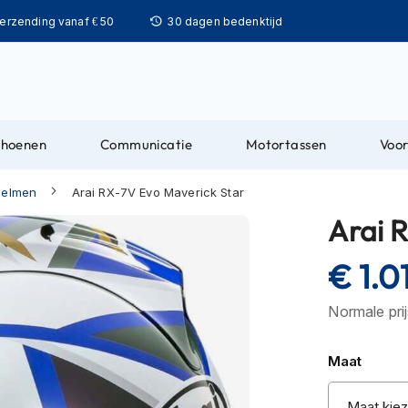
Ga
verzending vanaf € 50
30 dagen bedenktijd
naar
de
inhoud
choenen
Communicatie
Motortassen
Voor
lhelmen
Arai RX-7V Evo Maverick Star
Arai 
€ 1.0
Normale pri
Maat