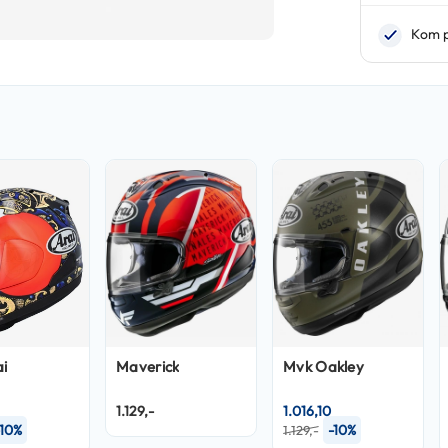
i
Maverick
Mvk Oakley
1.129,-
1.016,10
-10%
-10%
1.129,-