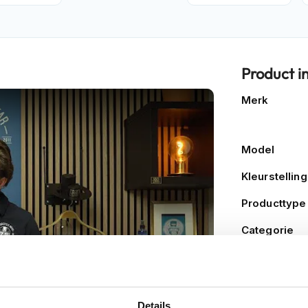
Product i
Meer
Merk
informatie
Model
Kleurstelling
Producttype
Categorie
Pinlock
Zonnevizier
Details