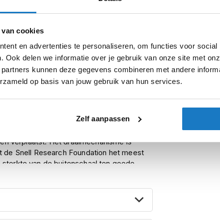
Let op
 van cookies
ent en advertenties te personaliseren, om functies voor social
. Ook delen we informatie over je gebruik van onze site met onz
 partners kunnen deze gegevens combineren met andere informat
. Misschien deed de Arai RX-7 GP je al
erzameld op basis van jouw gebruik van hun services.
mde helm laat je kwijlen.
markt gezet welke op een aantal punten
i RX-7 GP. Hieronder benoemen we de
Zelf aanpassen
eden verplaatst. Het draaimechanisme is
at de Snell Research Foundation het meest
 sterkte van de buitenschaal ten goede.
 te sluiten wegens de kleine grip. De RX-7V
mt.
 hete lucht binnenin de helm. Deze is 20
t de luchtstroming en de aerodynamica bij