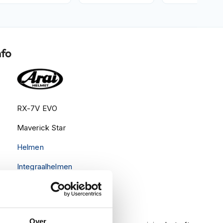
nfo
RX-7V EVO
Maverick Star
Helmen
Integraalhelmen
Meegeleverd
Nee
Over