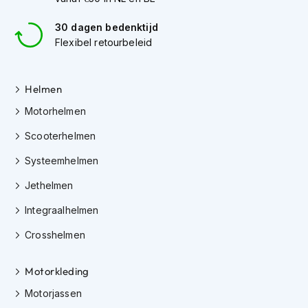
h
e
30 dagen bedenktijd
l
Flexibel retourbeleid
m
e
n
Helmen
D
a
Motorhelmen
m
e
Scooterhelmen
s
Systeemhelmen
m
o
Jethelmen
t
o
Integraalhelmen
r
h
Crosshelmen
e
l
m
Motorkleding
e
n
Motorjassen