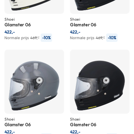
C
a
r
b
Shoei
Shoei
o
Glamster 06
Glamster 06
n
422,-
422,-
h
-10%
-10%
Normale prijs
469,-
Normale prijs
469,-
e
l
m
e
n
E
n
d
u
r
o
h
e
Shoei
Shoei
l
Glamster 06
Glamster 06
m
422,-
422,-
e