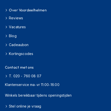
H
e
Over Voordeelhelmen
r
e
Reviews
n
s
Vacatures
c
o
Blog
o
t
Cadeaubon
e
r
Kortingscodes
h
e
Contact met ons
l
m
T. 020 - 760 08 07
e
n
Klantenservice ma–vr 11:00–16:00
D
Winkels bereikbaar tijdens openingstijden
a
m
e
Stel online je vraag
s