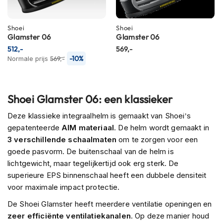
m
e
n
Shoei
Shoei
Glamster 06
Glamster 06
R
512,-
569,-
a
-10%
Normale prijs
569,-
c
e
h
e
Shoei Glamster 06: een klassieker
l
m
Deze klassieke integraalhelm is gemaakt van Shoei’s
e
gepatenteerde
AIM materiaal
. De helm wordt gemaakt in
n
3 verschillende schaalmaten
om te zorgen voor een
R
goede pasvorm. De buitenschaal van de helm is
e
lichtgewicht, maar tegelijkertijd ook erg sterk. De
t
superieure EPS binnenschaal heeft een dubbele densiteit
r
voor maximale impact protectie.
o
h
De Shoei Glamster heeft meerdere ventilatie openingen en
e
l
zeer efficiënte ventilatiekanalen
. Op deze manier houd