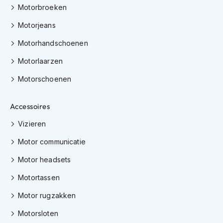
Motorbroeken
K
i
Motorjeans
n
d
Motorhandschoenen
e
r
Motorlaarzen
m
o
Motorschoenen
t
o
r
Accessoires
h
e
Vizieren
l
m
Motor communicatie
e
n
Motor headsets
Motortassen
S
c
Motor rugzakken
o
o
Motorsloten
t