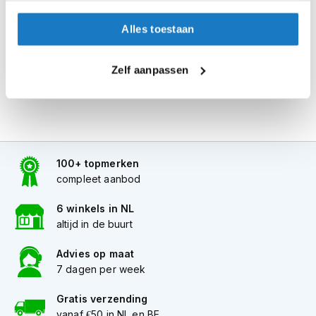
i
Vizier type: CPB-1
p
Alles toestaan
Dubbel-D kinband
b
a
ECE 22.06 goedgekeurd
c
Zelf aanpassen
k
h
e
l
m
e
n
100+ topmerken
compleet aanbod
H
e
6 winkels in NL
r
altijd in de buurt
e
n
m
Advies op maat
o
7 dagen per week
t
o
Gratis verzending
r
vanaf €50 in NL en BE