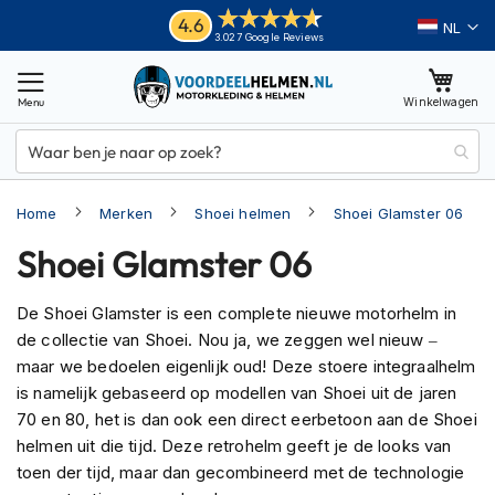
Ga
Helmen
4.6
Taal
3.027 Google Reviews
naar
M
de
o
inhoud
Winkelwagen
t
o
r
h
e
Home
Merken
Shoei helmen
Shoei Glamster 06
l
m
Shoei Glamster 06
e
n
De Shoei Glamster is een complete nieuwe motorhelm in
A
de collectie van Shoei. Nou ja, we zeggen wel nieuw –
d
v
maar we bedoelen eigenlijk oud! Deze stoere integraalhelm
e
is namelijk gebaseerd op modellen van Shoei uit de jaren
n
70 en 80, het is dan ook een direct eerbetoon aan de Shoei
t
helmen uit die tijd. Deze retrohelm geeft je de looks van
u
r
toen der tijd, maar dan gecombineerd met de technologie
e