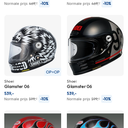
-10%
-10%
Normale prijs
469,-
Normale prijs
469,-
n
H
e
l
m
e
n
m
e
t
z
o
OP=OP
n
n
Shoei
Shoei
e
Glamster 06
Glamster 06
v
539,-
539,-
i
-10%
-10%
Normale prijs
599,-
Normale prijs
599,-
z
i
e
r