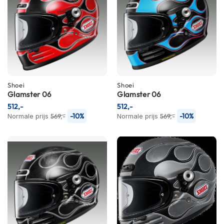
P
i
l
o
t
e
n
h
e
Shoei
Shoei
l
Glamster 06
Glamster 06
m
512,-
512,-
e
-10%
-10%
Normale prijs
n
569,-
Normale prijs
569,-
P
i
n
l
o
c
k
h
e
l