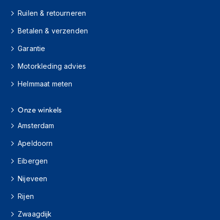
h
Ruilen & retourneren
i
o
Betalen & verzenden
n
h
Garantie
e
l
Motorkleding advies
m
e
Helmmaat meten
n
Onze winkels
V
e
Amsterdam
s
p
Apeldoorn
a
h
Eibergen
e
l
Nijeveen
m
e
Rijen
n
Zwaagdijk