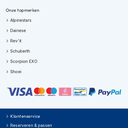
e
r
Onze topmerken
h
e
Alpinestars
l
m
Dainese
e
n
Rev'it
B
Schuberth
o
Scorpion EXO
x
e
Shoei
r
h
e
l
m
e
n
F
Klantenservice
a
Reserveren & passen
s