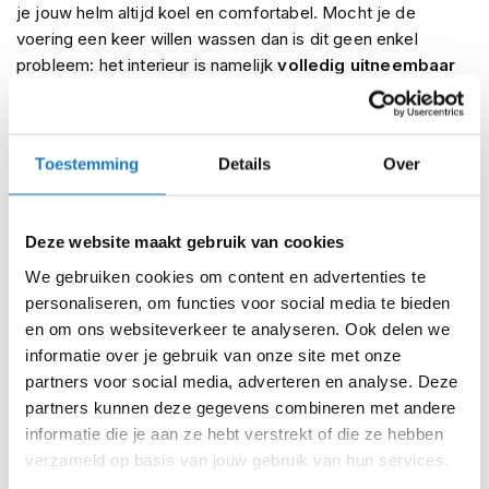
m
je jouw helm altijd koel en comfortabel. Mocht je de
e
voering een keer willen wassen dan is dit geen enkel
n
probleem: het interieur is namelijk
volledig uitneembaar
S
en wasbaar
.
t
Om de Glamster van Shoei helemaal af te maken hebben
i
l
ze de helm voorzien van een
dubbel-D kinband
én het
Toestemming
Details
Over
l
klassieke Shoei logo van vroeger. Dankzij het klassieke
e
ontwerp past deze helm mooi in het rijtje naast de Shoei
m
J.O. en de Shoei Ex-Zero.
o
Deze website maakt gebruik van cookies
t
We gebruiken cookies om content en advertenties te
o
Shoei Glamster Specificaties:
r
personaliseren, om functies voor social media te bieden
h
AIM buitenschaal
en om ons websiteverkeer te analyseren. Ook delen we
e
informatie over je gebruik van onze site met onze
l
3 buitenschaal maten (XS-M / L / XL-XXL)
m
partners voor social media, adverteren en analyse. Deze
EPS binnenschaal met dubbele densiteit
e
partners kunnen deze gegevens combineren met andere
n
informatie die je aan ze hebt verstrekt of die ze hebben
Meerdere ventilatie openingen
verzameld op basis van jouw gebruik van hun services.
F
Uitneembare en wasbare voering
l