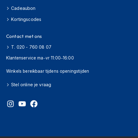
H
e
Cadeaubon
r
e
Kortingscodes
n
s
Contact met ons
c
o
T. 020 - 760 08 07
o
t
Klantenservice ma–vr 11:00–16:00
e
r
Winkels bereikbaar tijdens openingstijden
h
e
l
Stel online je vraag
m
e
n
D
a
m
e
s