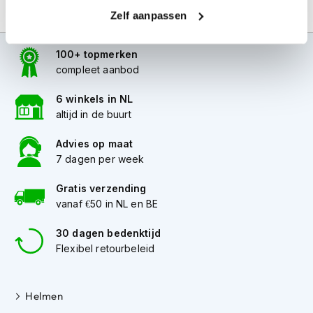
i
Zelf aanpassen
p
b
a
100+ topmerken
c
compleet aanbod
k
h
6 winkels in NL
e
altijd in de buurt
l
m
e
Advies op maat
n
7 dagen per week
H
Gratis verzending
e
vanaf €50 in NL en BE
r
e
30 dagen bedenktijd
n
Flexibel retourbeleid
m
o
t
o
Helmen
r