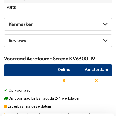
m
Parts
e
n
R
Kenmerken
a
c
e
Reviews
h
e
l
Voorraad
Aerotourer Screen KV6300-19
m
e
n
Online
Amsterdam
R
e
t
Op voorraad
r
o
Op voorraad bij Barracuda 2-4 werkdagen
h
Leverbaar na deze datum
e
l
Levertijd onbekend, neem eventueel contact met ons op