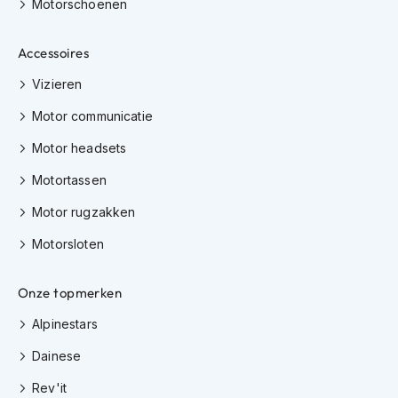
Motorschoenen
K
i
n
Accessoires
d
e
Vizieren
r
m
Motor communicatie
o
Motor headsets
t
o
Motortassen
r
h
Motor rugzakken
e
l
Motorsloten
m
e
n
Onze topmerken
S
Alpinestars
c
o
Dainese
o
t
Rev'it