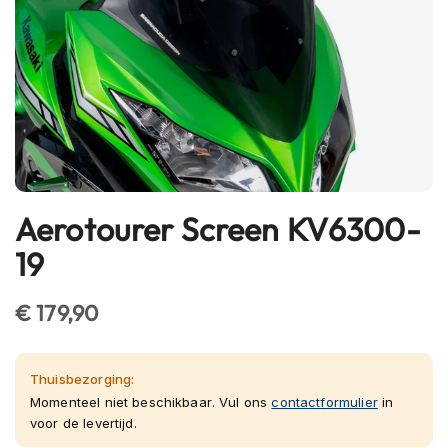
h
e
l
m
e
n
B
l
u
e
Aerotourer Screen KV6300-
Ga
t
o
naar
19
o
het
t
begin
h
€ 179,90
van
h
e
de
l
afbeeldingen-
m
Thuisbezorging:
gallerij
e
Momenteel niet beschikbaar. Vul ons
contactformulier
in
n
voor de levertijd.