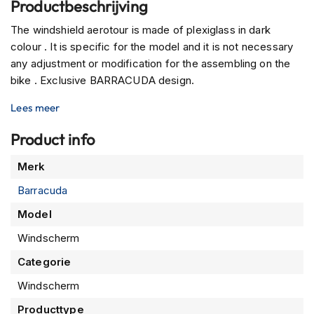
Productbeschrijving
P
i
The windshield aerotour is made of plexiglass in dark
l
o
colour . It is specific for the model and it is not necessary
t
any adjustment or modification for the assembling on the
e
bike . Exclusive BARRACUDA design.
n
h
Lees meer
e
l
Product info
m
e
Meer
n
Merk
informatie
Barracuda
P
i
Model
n
l
Windscherm
o
c
Categorie
k
h
Windscherm
e
Producttype
l