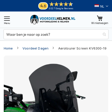
Ga
Helmen
4.6
Taal
3.027 Google Reviews
naar
M
de
o
inhoud
Winkelwagen
t
o
r
h
e
Home
Voordeel Dagen
Aerotourer Screen KV6300-19
l
m
Ga
e
n
naar
het
A
einde
d
van
v
e
de
n
afbeeldingen-
t
gallerij
u
r
e