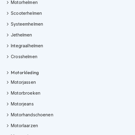
h
Motorhelmen
e
l
Scooterhelmen
m
Systeemhelmen
e
n
Jethelmen
D
Integraalhelmen
a
m
Crosshelmen
e
s
m
Motorkleding
o
t
Motorjassen
o
Motorbroeken
r
h
Motorjeans
e
l
Motorhandschoenen
m
e
Motorlaarzen
n