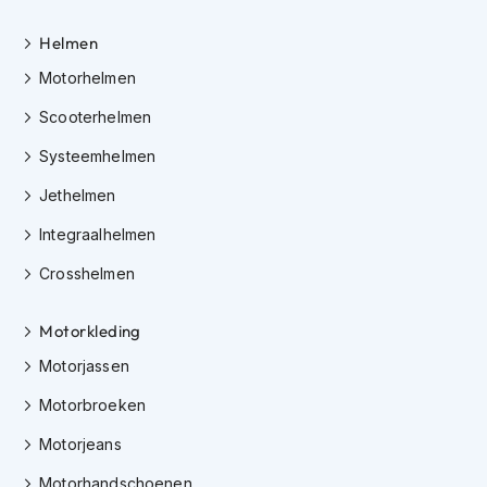
h
e
Helmen
l
m
Motorhelmen
e
n
Scooterhelmen
D
Systeemhelmen
a
m
Jethelmen
e
s
Integraalhelmen
m
Crosshelmen
o
t
o
Motorkleding
r
h
Motorjassen
e
l
Motorbroeken
m
e
Motorjeans
n
Motorhandschoenen