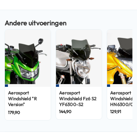
n
H
e
l
m
e
n
m
e
t
z
o
n
n
e
Aerosport
Aerosport
Aerosport
v
Windshield "R
Windshield Fz6 S2
Windshield
i
Version"
YF6300-S2
HN6300/07
z
KN7300/07R
144,90
129,91
179,90
i
e
r