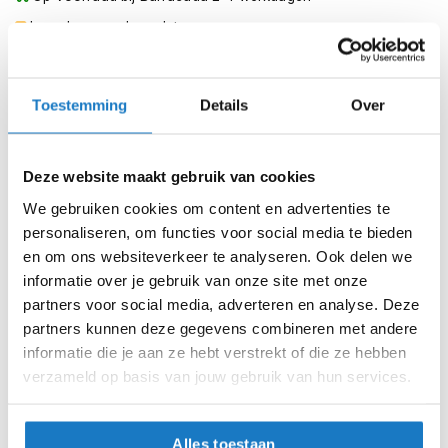
m
e
Leverbaar na deze datum
n
Levertijd onbekend, neem eventueel contact met ons op
S
Niet meer leverbaar
t
Toestemming
Details
Over
i
Zo werkt Reserveren & Passen
l
l
Controleer de winkelvoorraad in bovenstaande tabel.
Deze website maakt gebruik van cookies
e
Voeg het product toe aan je winkelwagen en klik op "Ik
m
We gebruiken cookies om content en advertenties te
o
ga bestellen".
personaliseren, om functies voor social media te bieden
t
o
Selecteer je winkel bij "Vrijblijvende winkelreservering"
en om ons websiteverkeer te analyseren. Ook delen we
r
en rond je bestelling af.
informatie over je gebruik van onze site met onze
h
partners voor social media, adverteren en analyse. Deze
e
Seintje ontvangen via e-mail? Kom je artikelen passen in
partners kunnen deze gegevens combineren met andere
l
de winkel.
m
informatie die je aan ze hebt verstrekt of die ze hebben
e
Alles naar tevredenheid? Betaal in de winkel.
verzameld op basis van jouw gebruik van hun services.
n
Alles over Reserveren & Passen
F
l
Alles toestaan