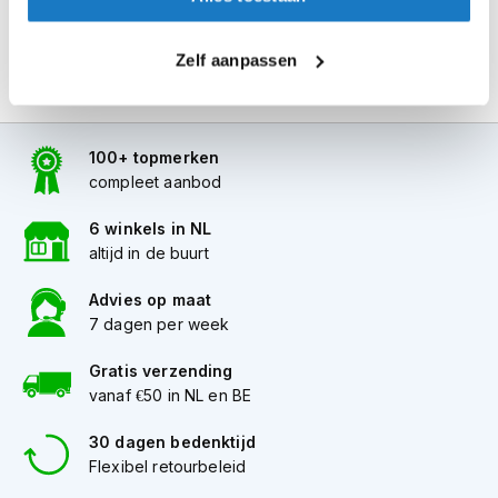
i
p
b
Zelf aanpassen
a
c
k
h
100+ topmerken
e
compleet aanbod
l
m
e
6 winkels in NL
n
altijd in de buurt
H
Advies op maat
e
7 dagen per week
r
e
Gratis verzending
n
vanaf €50 in NL en BE
m
o
t
30 dagen bedenktijd
o
Flexibel retourbeleid
r