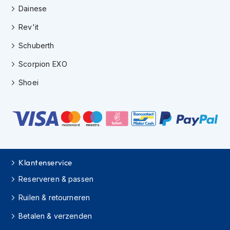
e
Dainese
r
h
Rev'it
e
l
Schuberth
m
e
Scorpion EXO
n
Shoei
B
o
x
e
r
h
e
l
Klantenservice
m
e
Reserveren & passen
n
Ruilen & retourneren
F
Betalen & verzenden
a
s