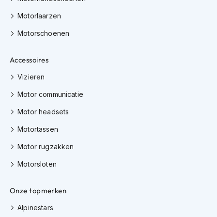
K
Motorlaarzen
i
n
Motorschoenen
d
e
r
Accessoires
m
o
Vizieren
t
o
Motor communicatie
r
h
Motor headsets
e
l
Motortassen
m
e
Motor rugzakken
n
Motorsloten
S
c
Onze topmerken
o
o
Alpinestars
t