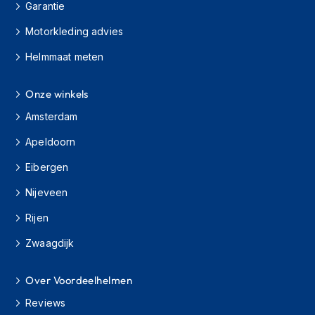
Garantie
h
i
Motorkleding advies
o
n
Helmmaat meten
h
e
l
Onze winkels
m
Amsterdam
e
n
Apeldoorn
V
Eibergen
e
s
Nijeveen
p
a
Rijen
h
e
Zwaagdijk
l
m
e
Over Voordeelhelmen
n
Reviews