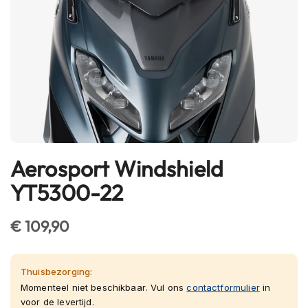
h
e
l
m
e
n
B
l
u
e
t
Aerosport Windshield
Ga
o
naar
o
YT5300-22
t
het
h
begin
h
€ 109,90
van
e
l
de
m
afbeeldingen-
e
Thuisbezorging:
gallerij
n
Momenteel niet beschikbaar. Vul ons
contactformulier
in
voor de levertijd.