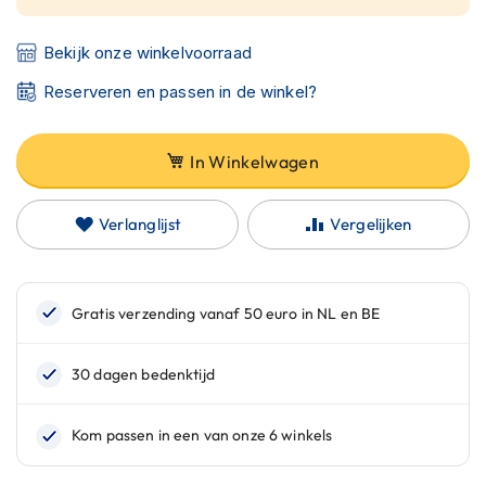
C
a
r
Bekijk onze winkelvoorraad
b
o
Reserveren en passen in de winkel?
n
h
e
In Winkelwagen
l
m
e
Verlanglijst
Vergelijken
n
E
n
d
u
r
o
h
e
l
m
e