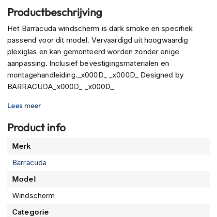
P
Productbeschrijving
i
l
Het Barracuda windscherm is dark smoke en specifiek
o
t
passend voor dit model. Vervaardigd uit hoogwaardig
e
plexiglas en kan gemonteerd worden zonder enige
n
aanpassing. Inclusief bevestigingsmaterialen en
h
montagehandleiding._x000D_ _x000D_ Designed by
e
l
BARRACUDA_x000D_ _x000D_
m
e
Lees meer
n
Product info
P
i
Meer
Merk
n
informatie
l
Barracuda
o
c
Model
k
Windscherm
h
e
Categorie
l