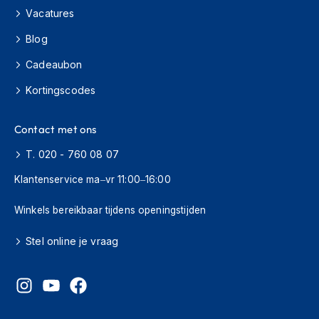
H
Vacatures
e
r
Blog
e
n
Cadeaubon
s
c
Kortingscodes
o
o
t
Contact met ons
e
r
T. 020 - 760 08 07
h
Klantenservice ma–vr 11:00–16:00
e
l
m
Winkels bereikbaar tijdens openingstijden
e
n
Stel online je vraag
D
a
m
e
s