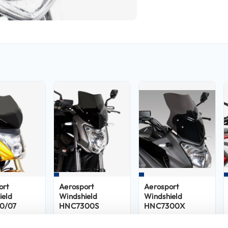
ort
Aerosport
Aerosport
ield
Windshield
Windshield
0/07
HNC7300S
HNC7300X
139,90
109,90