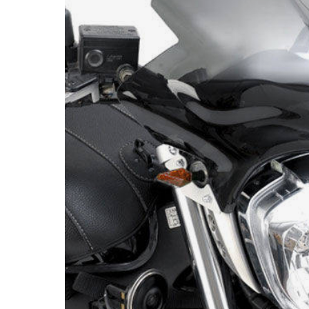
Race
helmen
Retro
helmen
Stille
motorhelmen
Flip
back
helmen
Heren
motorhelmen
Dames
motorhelmen
Kinder
motorhelmen
Scooterhelmen