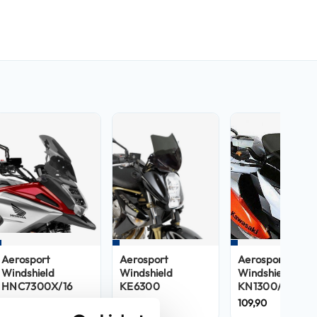
Aerosport
Aerosport
Aerosport
Windshield
Windshield
Windshield
HNC7300X/16
KE6300
KN1300/10
134,90
149,89
109,90