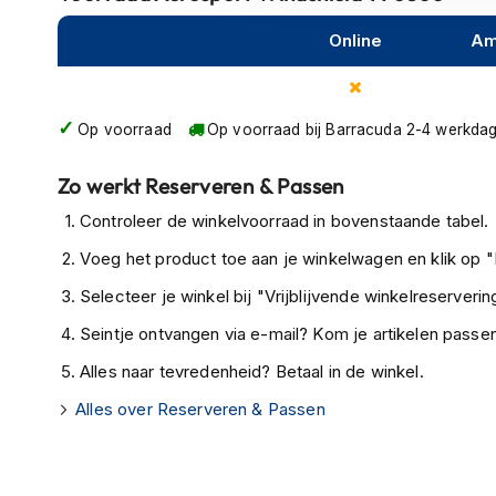
kapstok
Online
Am
Motorkleding
Motorjassen
Heren
Op voorraad
Op voorraad bij Barracuda 2-4 werkda
motorjassen
Dames
Zo werkt Reserveren & Passen
motorjassen
Controleer de winkelvoorraad in bovenstaande tabel.
Doorwaai
Voeg het product toe aan je winkelwagen en klik op "I
motorjassen
Selecteer je winkel bij "Vrijblijvende winkelreservering
Waterdichte
motorjassen
Seintje ontvangen via e-mail? Kom je artikelen passen
Leren
Alles naar tevredenheid? Betaal in de winkel.
motorjassen
Alles over Reserveren & Passen
Textiele
motorjassen
Gore-