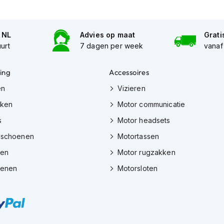
n NL
Advies op maat
Grati
uurt
7 dagen per week
vanaf
ing
Accessoires
en
Vizieren
eken
Motor communicatie
s
Motor headsets
dschoenen
Motortassen
zen
Motor rugzakken
oenen
Motorsloten