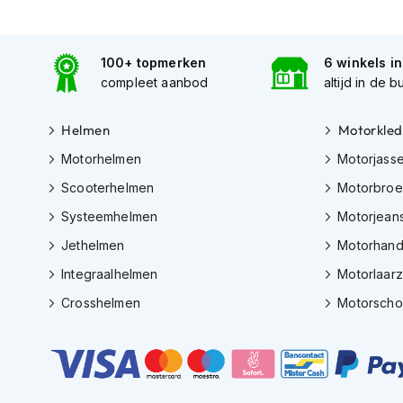
Tex
motorjassen
100+ topmerken
6 winkels i
Motorbroeken
compleet aanbod
altijd in de b
Heren
motorbroeken
Helmen
Motorkled
Dames
Motorhelmen
Motorjass
motorbroeken
Scooterhelmen
Motorbro
Doorwaai
Systeemhelmen
Motorjean
motorbroeken
Jethelmen
Motorhan
Waterdichte
motorbroeken
Integraalhelmen
Motorlaar
Leren
Crosshelmen
Motorsch
motorbroeken
Textiel
motorbroeken