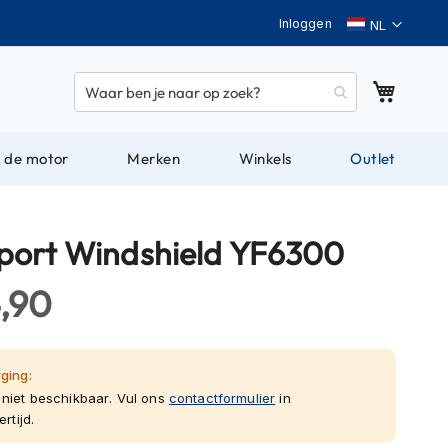
Taal
Inloggen
Winkel
 de motor
Merken
Winkels
Outlet
port Windshield YF6300
4,90
ging:
niet beschikbaar. Vul ons
contactformulier
in
rtijd.