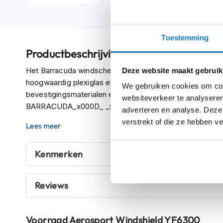
Crosshelmen
Fietshelmen
Toestemming
Helm
Productbeschrijving
accessoires
Vizieren
Het Barracuda windscherm is dark smoke en specifiek pa
Deze website maakt gebruik
hoogwaardig plexiglas en kan gemonteerd worden zonder
We gebruiken cookies om cont
Pinlocks
bevestigingsmaterialen en montagehandleiding._x000D
websiteverkeer te analyseren
Tear-
BARRACUDA_x000D_ _x000D_
adverteren en analyse. Deze
offs
verstrekt of die ze hebben v
Lees meer
Crossbrillen
Oordoppen
Kenmerken
Onderhoud
helm
Reviews
Helm
houder
Voorraad
Aerosport Windshield YF6300
&