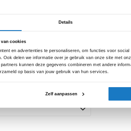
Details
Product i
Meer
ssend voor dit model. Vervaardigd uit
 van cookies
Merk
informatie
 enige aanpassing. Inclusief
ent en advertenties te personaliseren, om functies voor social
Model
_ _x000D_ Designed by
. Ook delen we informatie over je gebruik van onze site met onz
 partners kunnen deze gegevens combineren met andere informat
Categorie
erzameld op basis van jouw gebruik van hun services.
Producttype
Zelf aanpassen