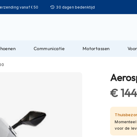
Ga
verzending vanaf € 50
30 dagen bedenktijd
naar
de
inhoud
choenen
Communicatie
Motortassen
Voor
00
Aeros
€ 14
Thuisbezor
Momenteel 
voor de leve