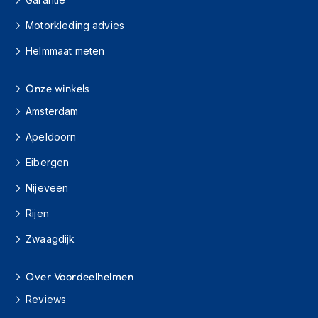
e
r
Motorkleding advies
h
e
Helmmaat meten
l
m
e
Onze winkels
n
Amsterdam
B
Apeldoorn
o
x
Eibergen
e
r
Nijeveen
h
e
Rijen
l
m
Zwaagdijk
e
n
Over Voordeelhelmen
F
Reviews
a
s