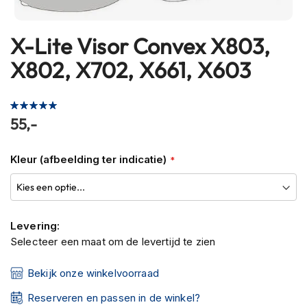
h
e
l
X-Lite Visor Convex X803,
Ga
m
naar
e
X802, X702, X661, X603
het
n
begin
B
Waardering:
van
l
100
100
% of
55,-
de
u
afbeeldingen-
e
t
gallerij
Kleur (afbeelding ter indicatie)
o
o
t
h
h
Levering:
e
Selecteer een maat om de levertijd te zien
l
m
e
Bekijk onze winkelvoorraad
n
Reserveren en passen in de winkel?