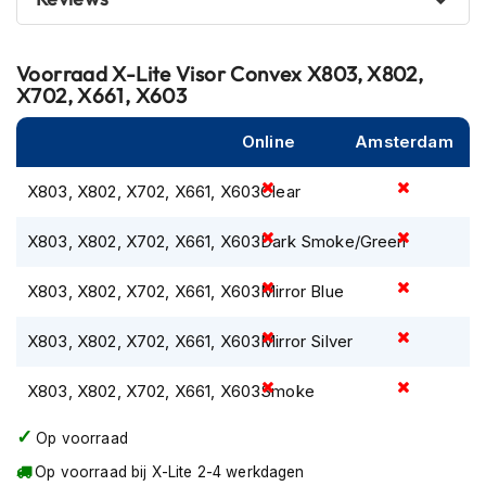
P
i
l
o
Voorraad
X-Lite Visor Convex X803, X802,
t
X702, X661, X603
e
n
Online
Amsterdam
h
e
l
X803, X802, X702, X661, X603Clear
m
e
X803, X802, X702, X661, X603Dark Smoke/Green
n
X803, X802, X702, X661, X603Mirror Blue
P
i
n
X803, X802, X702, X661, X603Mirror Silver
l
o
X803, X802, X702, X661, X603Smoke
c
k
h
Op voorraad
e
Op voorraad bij X-Lite 2-4 werkdagen
l