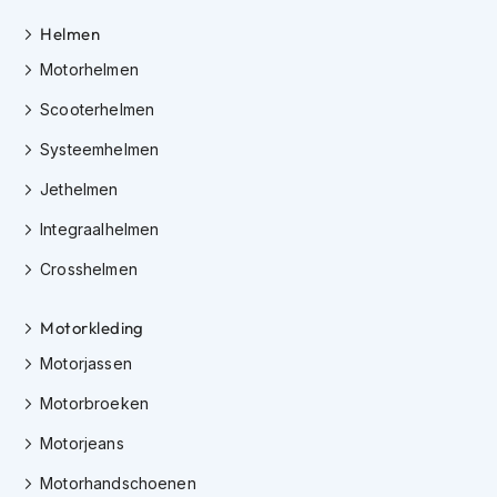
i
Helmen
p
b
Motorhelmen
a
c
Scooterhelmen
k
h
Systeemhelmen
e
l
Jethelmen
m
e
Integraalhelmen
n
Crosshelmen
H
e
Motorkleding
r
e
Motorjassen
n
m
Motorbroeken
o
t
Motorjeans
o
r
Motorhandschoenen