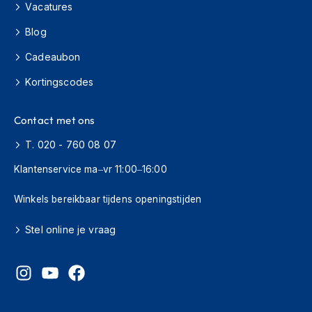
Vacatures
h
i
Blog
o
n
Cadeaubon
h
e
Kortingscodes
l
m
e
Contact met ons
n
T. 020 - 760 08 07
V
Klantenservice ma–vr 11:00–16:00
e
s
p
Winkels bereikbaar tijdens openingstijden
a
h
Stel online je vraag
e
l
m
e
n