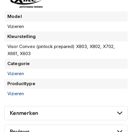
n
H
Model
e
Vizieren
l
m
Kleurstelling
e
n
Visor Convex (pinlock prepared) X803, X802, X702,
m
X661, X603
e
t
Categorie
z
o
Vizieren
n
n
Producttype
e
Vizieren
v
i
z
i
Kenmerken
e
r
Reviews