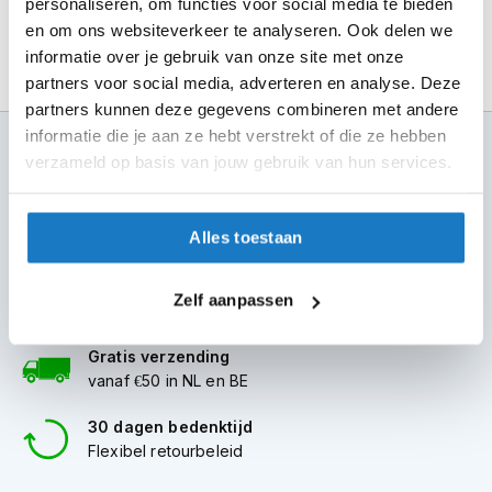
personaliseren, om functies voor social media te bieden
m
e
en om ons websiteverkeer te analyseren. Ook delen we
n
informatie over je gebruik van onze site met onze
partners voor social media, adverteren en analyse. Deze
S
partners kunnen deze gegevens combineren met andere
t
i
informatie die je aan ze hebt verstrekt of die ze hebben
100+ topmerken
l
verzameld op basis van jouw gebruik van hun services.
compleet aanbod
l
e
m
6 winkels in NL
o
Alles toestaan
altijd in de buurt
t
o
Advies op maat
r
Zelf aanpassen
7 dagen per week
h
e
Gratis verzending
l
vanaf €50 in NL en BE
m
e
n
30 dagen bedenktijd
Flexibel retourbeleid
F
l