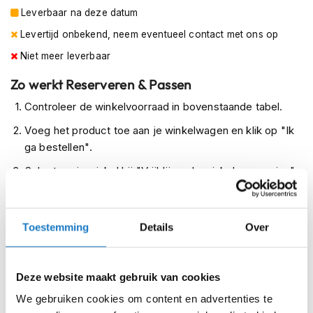
m
Leverbaar na deze datum
e
Levertijd onbekend, neem eventueel contact met ons op
n
Niet meer leverbaar
R
a
Zo werkt Reserveren & Passen
c
e
Controleer de winkelvoorraad in bovenstaande tabel.
h
e
Voeg het product toe aan je winkelwagen en klik op "Ik
l
ga bestellen".
m
e
Selecteer je winkel bij "Vrijblijvende winkelreservering"
n
en rond je bestelling af.
R
Seintje ontvangen via e-mail? Kom je artikelen passen in
e
Toestemming
Details
Over
de winkel.
t
r
Alles naar tevredenheid? Betaal in de winkel.
o
Alles over Reserveren & Passen
Deze website maakt gebruik van cookies
h
e
We gebruiken cookies om content en advertenties te
l