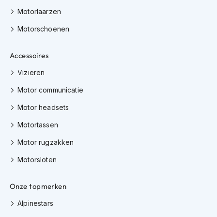
h
Motorlaarzen
e
l
Motorschoenen
m
e
n
Accessoires
D
Vizieren
a
m
Motor communicatie
e
s
Motor headsets
m
o
Motortassen
t
o
Motor rugzakken
r
h
Motorsloten
e
l
Onze topmerken
m
e
Alpinestars
n