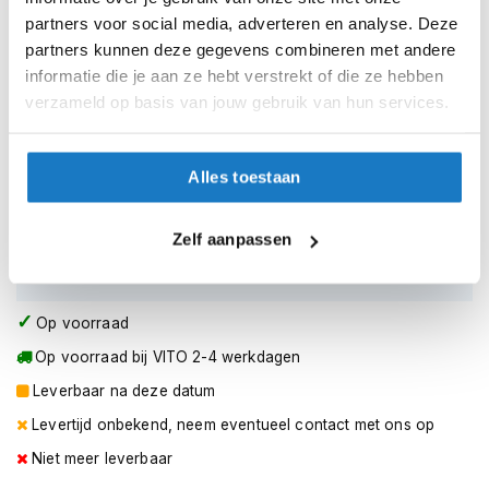
h
partners voor social media, adverteren en analyse. Deze
XS (53-54cm)
e
l
partners kunnen deze gegevens combineren met andere
m
S (55-56cm)
informatie die je aan ze hebt verstrekt of die ze hebben
e
verzameld op basis van jouw gebruik van hun services.
n
M (57-58cm)
D
a
L (59cm)
Alles toestaan
m
e
XL (60cm)
s
Zelf aanpassen
m
XXL (61cm)
o
t
o
Op voorraad
r
Op voorraad bij VITO 2-4 werkdagen
h
e
Leverbaar na deze datum
l
m
Levertijd onbekend, neem eventueel contact met ons op
e
Niet meer leverbaar
n