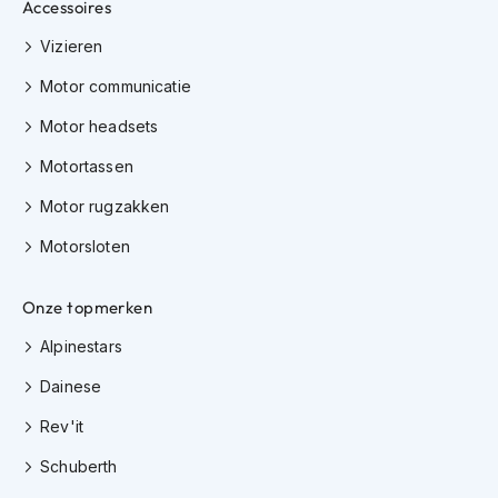
Accessoires
H
e
Vizieren
r
e
Motor communicatie
n
s
Motor headsets
c
o
Motortassen
o
t
Motor rugzakken
e
r
Motorsloten
h
e
l
Onze topmerken
m
e
Alpinestars
n
Dainese
D
Rev'it
a
m
Schuberth
e
s