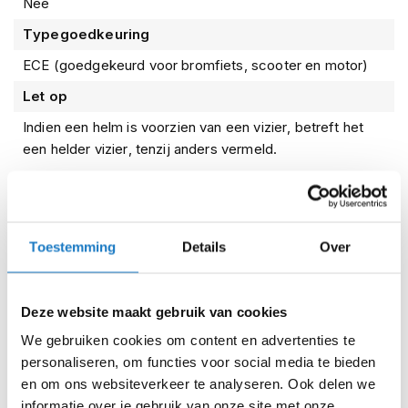
is dus veilig bevonden voor gebruik op deze voertuigen. De
Nee
i
helm is zelfs goedgekeurd voor het eventuele gebruik op
p
Typegoedkeuring
de motorfiets. Maar, gezien de snelheid hierbij een stuk
b
ECE (goedgekeurd voor bromfiets, scooter en motor)
a
hoger ligt, raden we op een motorfiets altijd een motorhelm
c
aan.
Let op
k
h
2 jaar garantie
Indien een helm is voorzien van een vizier, betreft het
e
een helder vizier, tenzij anders vermeld.
Natuurlijk mag je verwachten van Vito dat de helmen dik in
l
m
orde zijn qua
kwaliteit
. Om dit nog extra te garanderen
e
komen helmen van het merk Vito met
2 jaar
n
Kenmerken
fabrieksgarantie
. Ontstaat er dus onverhoopt een keer
met normaal gebruik een probleem met jouw helm, neem
H
Toestemming
Details
Over
e
dan contact op met onze klantenservice.
Reviews
r
e
n
Deze website maakt gebruik van cookies
m
Voorraad
VITO Jet Moda Matzwart Black
We gebruiken cookies om content en advertenties te
o
Edition
t
personaliseren, om functies voor social media te bieden
o
en om ons websiteverkeer te analyseren. Ook delen we
Online
Amsterdam
r
informatie over je gebruik van onze site met onze