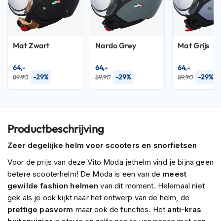
P
i
l
o
t
Mat Zwart
Nardo Grey
Mat Grijs
e
n
64,-
64,-
64,-
h
-29%
-29%
-29%
e
89,90
89,90
89,90
l
m
e
n
Productbeschrijving
P
i
Zeer degelijke helm voor scooters en snorfietsen
n
Voor de prijs van deze Vito Moda jethelm vind je bijna geen
l
o
betere scooterhelm! De Moda is een van de
meest
c
gewilde fashion helmen
van dit moment. Helemaal niet
k
gek als je ook kijkt naar het ontwerp van de helm, de
h
e
prettige pasvorm
maar ook de functies. Het
anti-kras
l