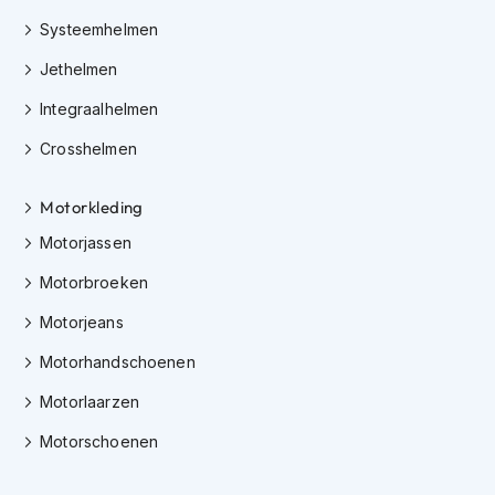
h
Systeemhelmen
i
o
Jethelmen
n
h
Integraalhelmen
e
l
Crosshelmen
m
e
n
Motorkleding
Motorjassen
V
e
Motorbroeken
s
p
Motorjeans
a
h
Motorhandschoenen
e
l
Motorlaarzen
m
e
Motorschoenen
n