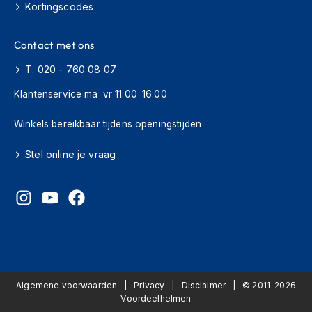
Kortingscodes
J
e
Contact met ons
t
h
T. 020 - 760 08 07
e
l
Klantenservice ma–vr 11:00–16:00
m
e
Winkels bereikbaar tijdens openingstijden
n
Stel online je vraag
I
n
t
e
g
r
a
a
l
h
Algemene voorwaarden
Privacy
Disclaimer
© 2011-2026
e
Voordeelhelmen
l