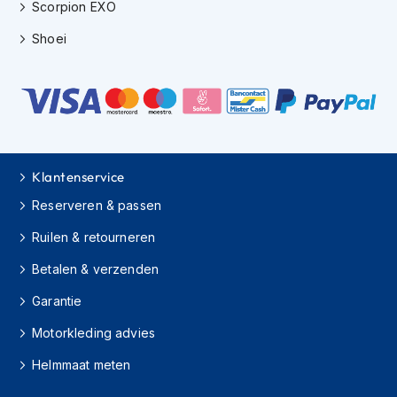
Scorpion EXO
s
c
Shoei
o
o
t
e
r
h
e
l
Klantenservice
m
e
Reserveren & passen
n
Ruilen & retourneren
K
i
Betalen & verzenden
n
d
Garantie
e
Motorkleding advies
r
s
Helmmaat meten
c
o