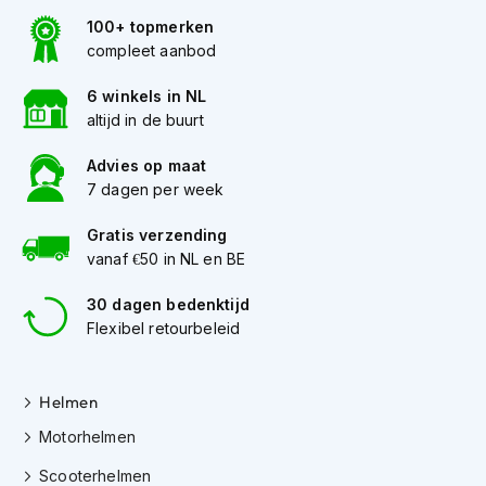
e
r
100+ topmerken
h
compleet aanbod
e
l
6 winkels in NL
m
altijd in de buurt
e
n
Advies op maat
7 dagen per week
B
o
x
Gratis verzending
e
vanaf €50 in NL en BE
r
h
30 dagen bedenktijd
e
Flexibel retourbeleid
l
m
e
n
Helmen
Motorhelmen
F
a
Scooterhelmen
s