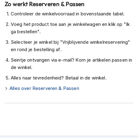
Zo werkt Reserveren & Passen
K
i
Controleer de winkelvoorraad in bovenstaande tabel.
n
d
Voeg het product toe aan je winkelwagen en klik op "Ik
e
ga bestellen".
r
m
Selecteer je winkel bij "Vrijblijvende winkelreservering"
o
en rond je bestelling af.
t
o
Seintje ontvangen via e-mail? Kom je artikelen passen in
r
de winkel.
h
e
Alles naar tevredenheid? Betaal in de winkel.
l
m
Alles over Reserveren & Passen
e
n
S
c
o
o
t