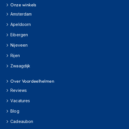
o
Onze winkels
t
e
Amsterdam
r
h
Apeldoorn
e
l
Eibergen
m
e
Nijeveen
n
Rijen
S
Zwaagdijk
y
s
t
Over Voordeelhelmen
e
e
Reviews
m
h
Vacatures
e
l
Blog
m
Cadeaubon
e
n