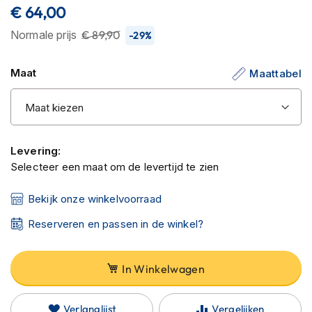
C
92
100
% of
€ 64,00
de
a
afbeeldingen-
r
Normale prijs
€ 89,90
-29%
b
gallerij
o
n
Maat
Maattabel
h
e
l
m
e
n
Levering:
Selecteer een maat om de levertijd te zien
E
n
Bekijk onze winkelvoorraad
d
u
Reserveren en passen in de winkel?
r
o
h
In Winkelwagen
e
l
m
Verlanglijst
Vergelijken
e