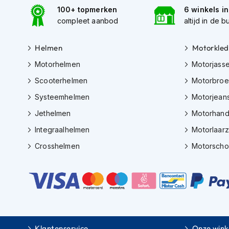
motorpak
100+ topmerken
6 winkels i
compleet aanbod
altijd in de b
Motorhoodies
Regenkleding
Helmen
Motorkled
Onderkleding
Motorhelmen
Motorjass
Balaclavas
Scooterhelmen
Motorbro
en
helmmutsen
Systeemhelmen
Motorjean
Koelvesten
Jethelmen
Motorhan
Motorsokken
Integraalhelmen
Motorlaar
Crosshelmen
Motorsch
Nekwarmers
en
windcollars
Verwarmde
onderkleding
Protectie
Klantenservice
Onze wink