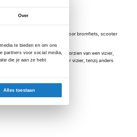
Geen pinlock
Over
Nee
uring
ECE (goedgekeurd voor bromfiets, scooter
en motor)
 media te bieden en om ons
e partners voor social media,
Indien een helm is voorzien van een vizier,
ie die je aan ze hebt
betreft het een helder vizier, tenzij anders
vermeld.
Alles toestaan