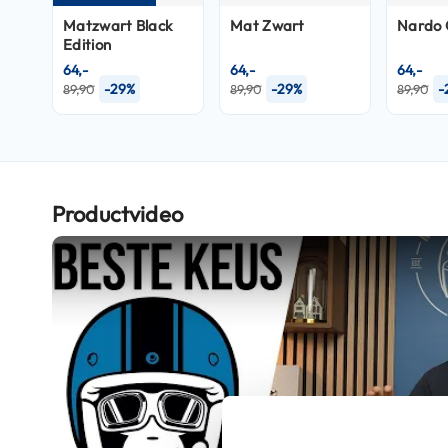
Crosshelmen
Matzwart Black
Mat Zwart
Nardo 
Edition
Fietshelmen
64,-
64,-
64,-
-29%
-29%
-
89,90
89,90
89,90
Helm
accessoires
Vizieren
Pinlocks
Tear-
Productvideo
offs
Crossbrillen
Oordoppen
Onderhoud
helm
Helm
houder
&
Play