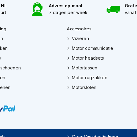
n NL
Advies op maat
Grati
uurt
7 dagen per week
vanaf
ing
Accessoires
en
Vizieren
eken
Motor communicatie
s
Motor headsets
dschoenen
Motortassen
zen
Motor rugzakken
oenen
Motorsloten
els
Over Voordeelhelmen