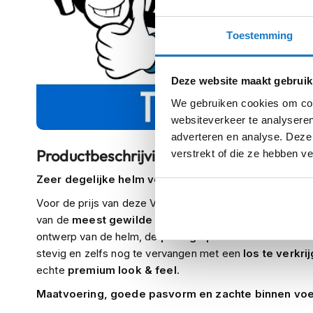
kapstok
Motorkleding
Toestemming
Motorjassen
Heren
Deze website maakt gebruik
motorjassen
We gebruiken cookies om cont
Dames
websiteverkeer te analyseren
motorjassen
adverteren en analyse. Deze
Doorwaai
Productbeschrijving
verstrekt of die ze hebben v
motorjassen
Zeer degelijke helm voor scooters en snorfietsen
Waterdichte
Voor de prijs van deze Vito Moda jethelm vind je bijna
motorjassen
van de
meest gewilde fashion helmen
van dit moment.
Leren
ontwerp van de helm, de
prettige pasvorm
maar ook de
motorjassen
stevig en zelfs nog te vervangen met een
los te verkri
echte
premium look & feel
.
Textiele
motorjassen
Maatvoering, goede pasvorm en zachte binnen voe
Gore-