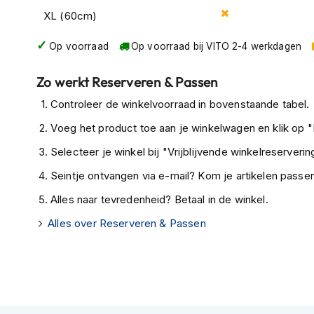
Volgens de Rijksoverheid vallen er jaarlijks nog altijd
vee
Gore-
XL (60cm)
het verkeer. Om die reden is het dan ook verplicht in N
Tex
goedgekeurde helm
te dragen. De Vito Moda voldoet 
motorbroeken
Op voorraad
Op voorraad bij VITO 2-4 werkdagen
veilig bevonden voor gebruik op deze voertuigen. De he
Kevlar
gebruik op de motorfiets. Maar, gezien de snelheid hierb
motorbroeken
Zo werkt Reserveren & Passen
motorfiets altijd een motorhelm aan.
Cargo
Controleer de winkelvoorraad in bovenstaande tabel.
2 jaar garantie
motorbroeken
Voeg het product toe aan je winkelwagen en klik op "I
Natuurlijk mag je verwachten van Vito dat de helmen dik 
Motorjeans
te garanderen komen helmen van het merk Vito met
2 j
Selecteer je winkel bij "Vrijblijvende winkelreservering
Motorpakken
onverhoopt een keer met normaal gebruik een probleem
Seintje ontvangen via e-mail? Kom je artikelen passen
Heren
onze klantenservice.
Alles naar tevredenheid? Betaal in de winkel.
motorpak
Alles over Reserveren & Passen
Dames
motorpak
Eendelig
motorpak
Tweedelig