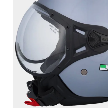
Race
helmen
Retro
helmen
Stille
motorhelmen
Flip
back
helmen
Heren
motorhelmen
Dames
motorhelmen
Kinder
motorhelmen
Scooterhelmen