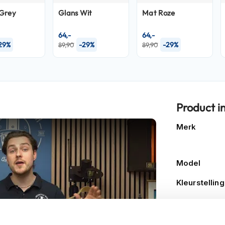
Grey
Glans Wit
Mat Roze
64,-
64,-
29%
-29%
-29%
89,90
89,90
Product i
Meer
Merk
informatie
Model
Kleurstelling
Producttype
Categorie