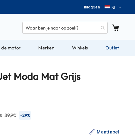
Taal
Inloggen
Winkel
 de motor
Merken
Winkels
Outlet
Jet Moda Mat Grijs
js
89,90
-29%
Maattabel