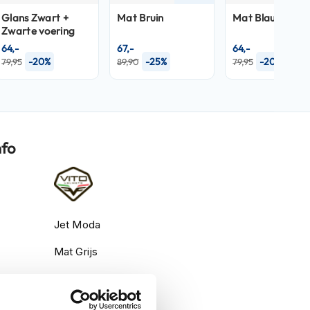
Glans Zwart +
Mat Bruin
Mat Blauw
Zwarte voering
64,-
67,-
64,-
-20%
-25%
-20%
79,95
89,90
79,95
nfo
Jet Moda
Mat Grijs
Helmen
Jethelmen