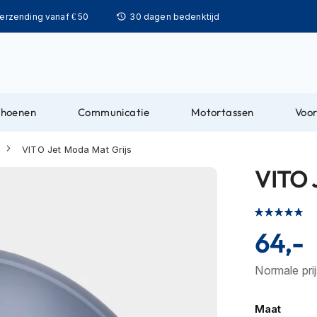
Ga
verzending vanaf € 50
30 dagen bedenktijd
naar
de
inhoud
choenen
Communicatie
Motortassen
Voor
VITO Jet Moda Mat Grijs
VITO 
Waardering:
93
100
% of
64,-
Normale pri
Maat