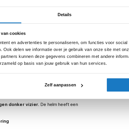
Pinlock
Details
Zonnevizier
Typegoedke
 van cookies
ent en advertenties te personaliseren, om functies voor social
. Ook delen we informatie over je gebruik van onze site met onz
Let op
 partners kunnen deze gegevens combineren met andere informat
erzameld op basis van jouw gebruik van hun services.
 geen betere scooterhelm! De Moda is een
Zelf aanpassen
 Helemaal niet gek als je ook kijkt naar het
 functies. Het
anti-kras buitenvizier
is
jgen donker vizier
. De helm heeft een
ring