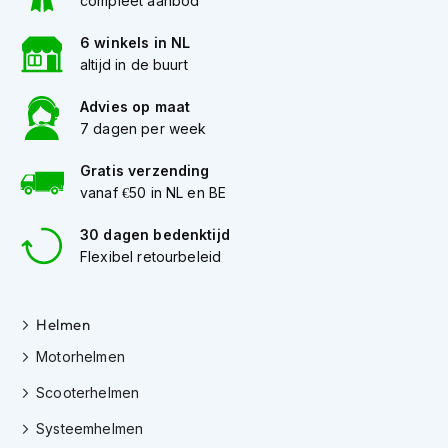
compleet aanbod
e
r
6 winkels in NL
h
e
altijd in de buurt
l
m
Advies op maat
e
7 dagen per week
n
Gratis verzending
B
vanaf €50 in NL en BE
o
x
e
30 dagen bedenktijd
r
Flexibel retourbeleid
h
e
l
Helmen
m
e
Motorhelmen
n
Scooterhelmen
F
a
Systeemhelmen
s