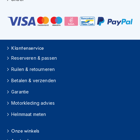
s
c
o
o
t
e
r
h
Klantenservice
e
l
Reserveren & passen
m
Ruilen & retourneren
e
n
Betalen & verzenden
K
Garantie
i
n
Motorkleding advies
d
e
Helmmaat meten
r
s
c
Onze winkels
o