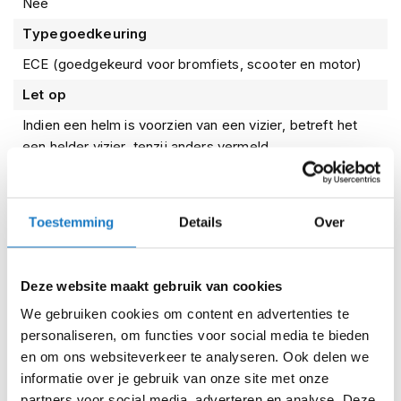
met normaal gebruik een probleem met jouw helm, neem
Nee
i
dan contact op met onze klantenservice.
p
Typegoedkeuring
b
ECE (goedgekeurd voor bromfiets, scooter en motor)
a
c
Let op
k
h
Indien een helm is voorzien van een vizier, betreft het
e
een helder vizier, tenzij anders vermeld.
l
m
e
n
Kenmerken
Toestemming
Details
Over
H
e
Reviews
r
Deze website maakt gebruik van cookies
e
n
We gebruiken cookies om content en advertenties te
m
Voorraad
Vito Jet Loreto scooterhelm
personaliseren, om functies voor social media te bieden
o
glanszwart
t
en om ons websiteverkeer te analyseren. Ook delen we
o
informatie over je gebruik van onze site met onze
Online
Amsterdam
r
partners voor social media, adverteren en analyse. Deze