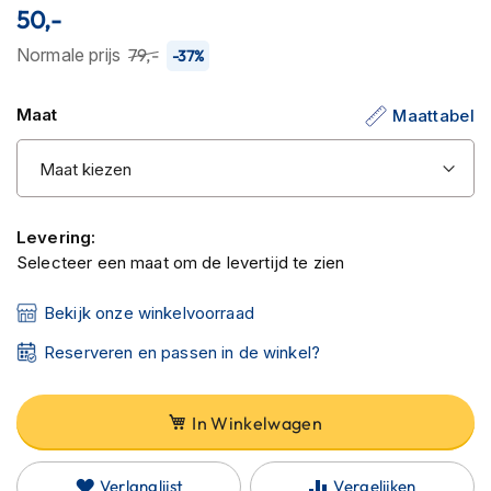
C
93
100
% of
50,-
de
a
afbeeldingen-
r
Normale prijs
79,-
-37%
b
gallerij
o
n
Maat
Maattabel
h
e
l
m
e
n
Levering:
Selecteer een maat om de levertijd te zien
E
n
Bekijk onze winkelvoorraad
d
u
Reserveren en passen in de winkel?
r
o
h
In Winkelwagen
e
l
m
Verlanglijst
Vergelijken
e