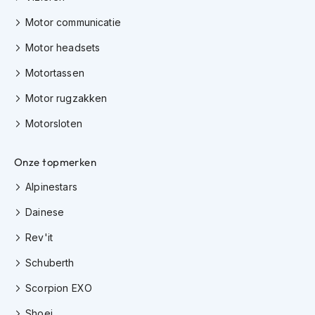
H
e
Motor communicatie
r
e
Motor headsets
n
s
Motortassen
c
o
Motor rugzakken
o
Motorsloten
t
e
r
Onze topmerken
h
e
Alpinestars
l
m
Dainese
e
n
Rev'it
D
Schuberth
a
m
Scorpion EXO
e
s
Shoei