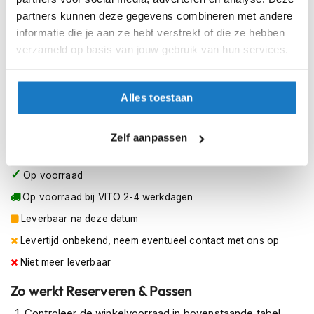
h
XS (53-54cm)
partners kunnen deze gegevens combineren met andere
e
l
informatie die je aan ze hebt verstrekt of die ze hebben
m
S (55-56cm)
verzameld op basis van jouw gebruik van hun services.
e
n
M (57-58cm)
D
Alles toestaan
a
L (59-60cm)
m
e
Zelf aanpassen
XL (61-62cm)
s
m
Op voorraad
o
t
Op voorraad bij VITO 2-4 werkdagen
o
r
Leverbaar na deze datum
h
Levertijd onbekend, neem eventueel contact met ons op
e
l
Niet meer leverbaar
m
e
Zo werkt Reserveren & Passen
n
Controleer de winkelvoorraad in bovenstaande tabel.