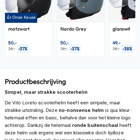
P
i
l
👍 Onze Keuze
o
t
matzwart
Nardo Grey
glanswit
e
n
50,-
50,-
49,-
h
-37%
-37%
-38%
e
79,-
79,-
79,-
l
m
e
n
Productbeschrijving
P
i
Simpel, maar strakke scooterhelm
n
De Vito Loreto scooterhelm heeft een simpele, maar
l
o
strakke uitstraling. Deze
no-nonsense helm
is qua kleur
c
helemaal effen en basic, behalve dan voor het kleine logo
k
achterop. Dankzij de helemaal
ronde buitenschaal
heeft
h
e
deze helm ook ergens wel een klassieke doch tijdloze
l