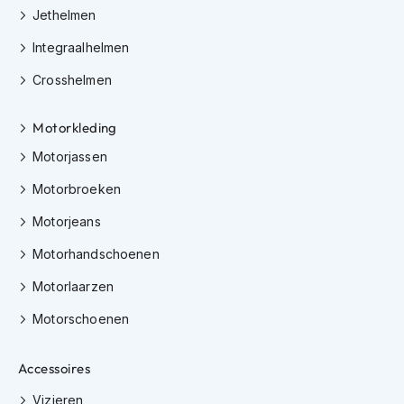
h
Jethelmen
i
Integraalhelmen
o
n
Crosshelmen
h
e
l
Motorkleding
m
e
Motorjassen
n
Motorbroeken
V
e
Motorjeans
s
Motorhandschoenen
p
a
Motorlaarzen
h
e
Motorschoenen
l
m
e
Accessoires
n
Vizieren