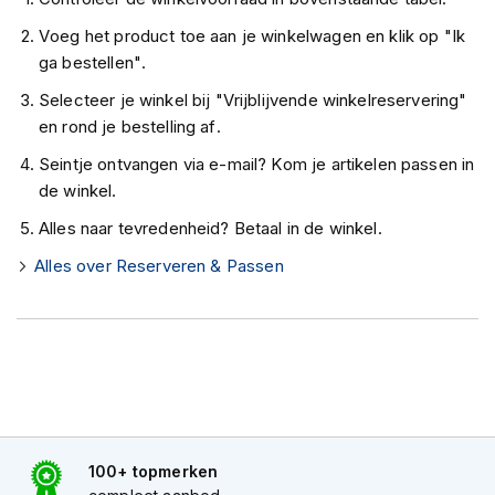
K
Voeg het product toe aan je winkelwagen en klik op "Ik
i
n
ga bestellen".
d
Selecteer je winkel bij "Vrijblijvende winkelreservering"
e
r
en rond je bestelling af.
m
o
Seintje ontvangen via e-mail? Kom je artikelen passen in
t
de winkel.
o
r
Alles naar tevredenheid? Betaal in de winkel.
h
Alles over Reserveren & Passen
e
l
m
e
n
S
c
o
o
100+ topmerken
t