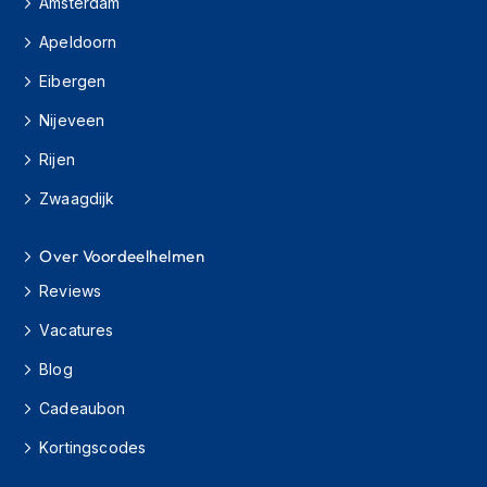
Amsterdam
o
t
Apeldoorn
e
r
Eibergen
h
e
Nijeveen
l
m
Rijen
e
n
Zwaagdijk
S
y
Over Voordeelhelmen
s
Reviews
t
e
Vacatures
e
m
Blog
h
e
Cadeaubon
l
m
Kortingscodes
e
n