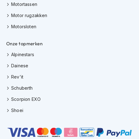
H
Motortassen
e
r
Motor rugzakken
e
n
Motorsloten
s
c
o
Onze topmerken
o
Alpinestars
t
e
Dainese
r
h
Rev'it
e
l
Schuberth
m
e
Scorpion EXO
n
Shoei
D
a
m
e
s