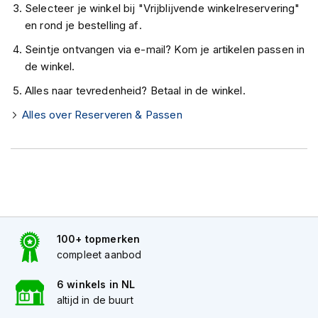
Selecteer je winkel bij "Vrijblijvende winkelreservering"
K
i
en rond je bestelling af.
n
Seintje ontvangen via e-mail? Kom je artikelen passen in
d
e
de winkel.
r
Alles naar tevredenheid? Betaal in de winkel.
m
o
Alles over Reserveren & Passen
t
o
r
h
e
l
m
e
n
100+ topmerken
S
compleet aanbod
c
o
6 winkels in NL
o
altijd in de buurt
t