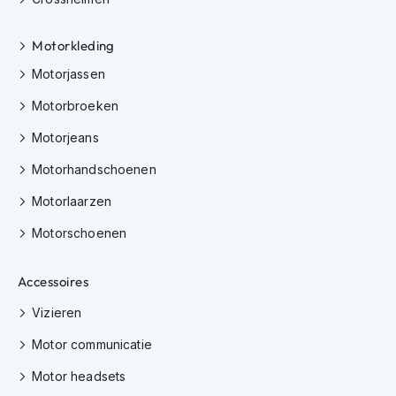
h
i
Motorkleding
o
n
Motorjassen
h
e
Motorbroeken
l
m
Motorjeans
e
n
Motorhandschoenen
V
Motorlaarzen
e
s
Motorschoenen
p
a
Accessoires
h
e
Vizieren
l
m
Motor communicatie
e
n
Motor headsets