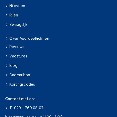
o
Nijeveen
t
e
Rijen
r
h
Zwaagdijk
e
l
m
Over Voordeelhelmen
e
n
Reviews
Vacatures
S
y
Blog
s
t
Cadeaubon
e
e
Kortingscodes
m
h
e
Contact met ons
l
m
T. 020 - 760 08 07
e
n
Klantenservice ma–vr 11:00–16:00