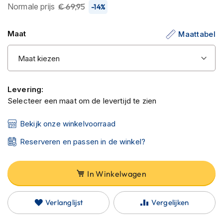
C
de
Normale prijs
€ 69,95
-14%
a
afbeeldingen-
r
gallerij
b
Maat
Maattabel
o
n
h
e
l
m
Levering:
e
Selecteer een maat om de levertijd te zien
n
Bekijk onze winkelvoorraad
E
n
Reserveren en passen in de winkel?
d
u
r
o
In Winkelwagen
h
e
l
Verlanglijst
Vergelijken
m
e