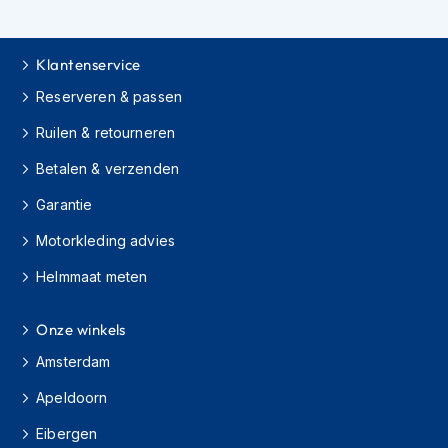
s
c
o
Klantenservice
o
t
Reserveren & passen
e
r
Ruilen & retourneren
h
e
Betalen & verzenden
l
Garantie
m
e
Motorkleding advies
n
Helmmaat meten
K
i
n
Onze winkels
d
e
Amsterdam
r
s
Apeldoorn
c
Eibergen
o