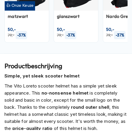
P
👍 Onze Keuze
i
l
matzwart
glanszwart
Nardo Grey
o
t
e
50,-
50,-
50,-
n
-37%
-37%
-37%
79,-
79,-
79,-
h
e
l
m
e
Productbeschrijving
n
Simple, yet sleek scooter helmet
P
i
The Vito Loreto scooter helmet has a simple yet sleek
n
appearance. This
no-nonsense helmet
is completely
l
solid and basic in color, except for the small logo on the
o
back. Thanks to the completely
round outer shell
, this
c
k
helmet has a somewhat classic yet timeless look, making it
h
suitable for almost every scooter. It's worth the money, as
e
the
price-quality ratio
of this helmet is high.
l