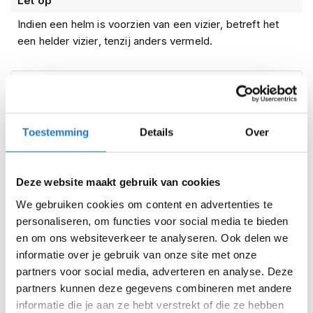
Let op
i
p
Indien een helm is voorzien van een vizier, betreft het
b
een helder vizier, tenzij anders vermeld.
a
c
k
Kenmerken
h
e
l
Reviews
m
Toestemming
Details
Over
e
n
Voorraad
VITO Jet Loreto Fashion Mat Zwart
Deze website maakt gebruik van cookies
H
e
We gebruiken cookies om content en advertenties te
Online
Amsterdam
r
personaliseren, om functies voor social media te bieden
e
n
en om ons websiteverkeer te analyseren. Ook delen we
L
m
informatie over je gebruik van onze site met onze
o
partners voor social media, adverteren en analyse. Deze
M
t
partners kunnen deze gegevens combineren met andere
o
r
informatie die je aan ze hebt verstrekt of die ze hebben
S