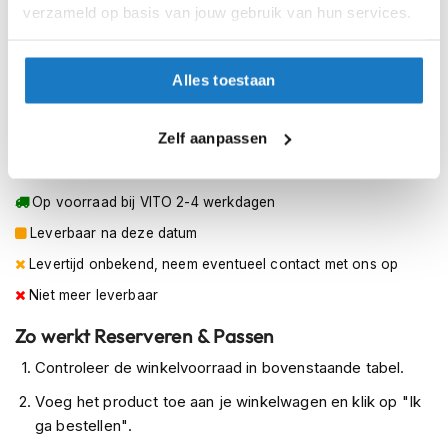
h
verzameld op basis van jouw gebruik van hun services.
e
XL
l
m
Alles toestaan
e
XS
n
XXL
Zelf aanpassen
D
a
Op voorraad
m
e
Op voorraad bij VITO 2-4 werkdagen
s
m
Leverbaar na deze datum
o
Levertijd onbekend, neem eventueel contact met ons op
t
o
Niet meer leverbaar
r
h
Zo werkt Reserveren & Passen
e
l
Controleer de winkelvoorraad in bovenstaande tabel.
m
Voeg het product toe aan je winkelwagen en klik op "Ik
e
n
ga bestellen".