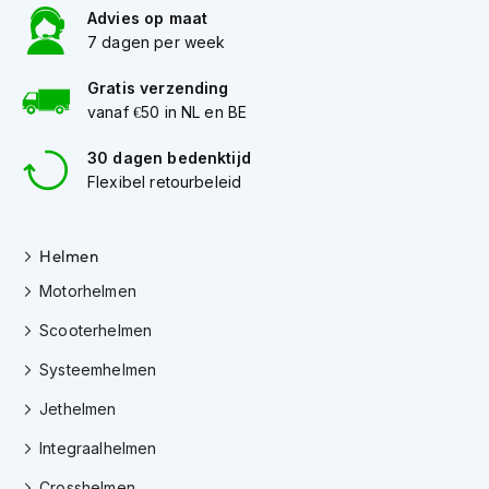
e
Advies op maat
r
7 dagen per week
h
e
l
Gratis verzending
m
vanaf €50 in NL en BE
e
n
30 dagen bedenktijd
Flexibel retourbeleid
B
o
x
e
Helmen
r
Motorhelmen
h
e
Scooterhelmen
l
m
Systeemhelmen
e
n
Jethelmen
F
Integraalhelmen
a
s
Crosshelmen