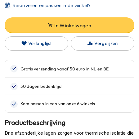
C
Reserveren en passen in de winkel?
a
r
b
In Winkelwagen
o
n
h
e
Verlanglijst
Vergelijken
l
m
e
n
E
n
d
u
r
o
h
e
Productbeschrijving
l
m
Drie afzonderlijke lagen zorgen voor thermische isolatie die
e