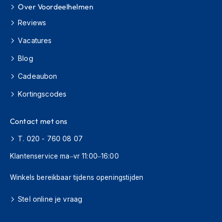
Over Voordeelhelmen
h
i
Reviews
o
n
Vacatures
h
e
Blog
l
m
Cadeaubon
e
n
Kortingscodes
V
Contact met ons
e
s
T. 020 - 760 08 07
p
a
Klantenservice ma–vr 11:00–16:00
h
e
l
Winkels bereikbaar tijdens openingstijden
m
e
Stel online je vraag
n