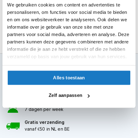
m
We gebruiken cookies om content en advertenties te
Alles over Reserveren & Passen
e
personaliseren, om functies voor social media te bieden
n
en om ons websiteverkeer te analyseren. Ook delen we
S
informatie over je gebruik van onze site met onze
t
partners voor social media, adverteren en analyse. Deze
i
partners kunnen deze gegevens combineren met andere
l
l
informatie die je aan ze hebt verstrekt of die ze hebben
e
verzameld op basis van jouw gebruik van hun services.
m
100+ topmerken
o
compleet aanbod
t
Alles toestaan
o
6 winkels in NL
r
altijd in de buurt
h
Zelf aanpassen
e
l
Advies op maat
m
7 dagen per week
e
n
Gratis verzending
vanaf €50 in NL en BE
F
l