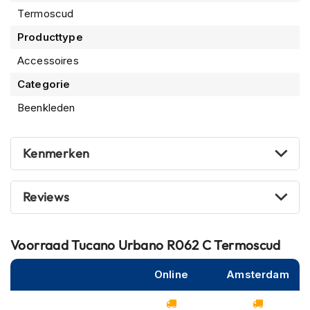
P
Termoscud
i
l
Producttype
o
t
Accessoires
e
n
Categorie
h
Beenkleden
e
l
m
e
Kenmerken
n
P
Reviews
i
n
l
o
Voorraad
Tucano Urbano R062 C Termoscud
c
k
Online
Amsterdam
h
e
l