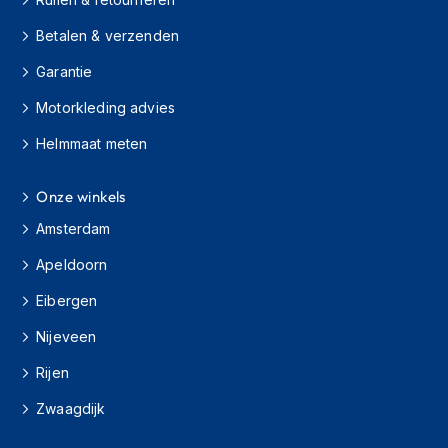
e
r
Betalen & verzenden
h
e
Garantie
l
m
Motorkleding advies
e
n
Helmmaat meten
B
o
Onze winkels
x
Amsterdam
e
r
Apeldoorn
h
e
Eibergen
l
m
Nijeveen
e
n
Rijen
F
Zwaagdijk
a
s