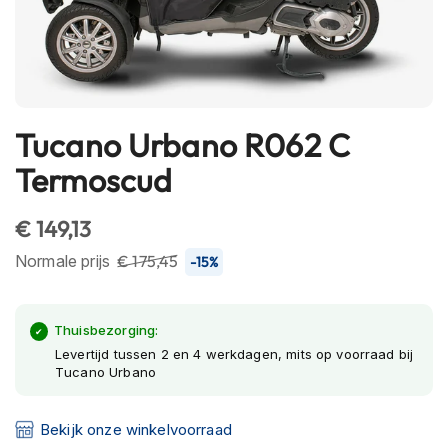
h
e
l
m
e
n
Tucano Urbano R062 C
Ga
B
naar
l
Termoscud
het
u
e
begin
€ 149,13
t
van
o
de
Normale prijs
€ 175,45
-15%
o
t
afbeeldingen-
h
gallerij
h
Thuisbezorging:
e
Levertijd tussen 2 en 4 werkdagen, mits op voorraad bij
l
Tucano Urbano
m
e
n
Bekijk onze winkelvoorraad