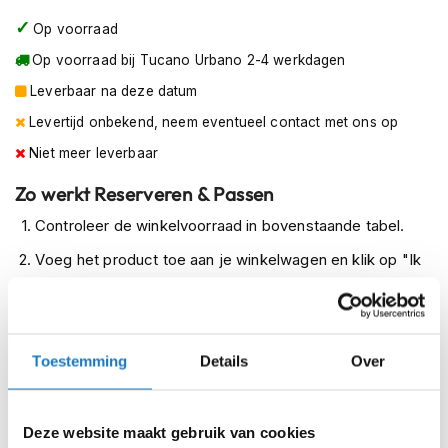
m
Op voorraad
e
n
Op voorraad bij Tucano Urbano 2-4 werkdagen
R
Leverbaar na deze datum
a
Levertijd onbekend, neem eventueel contact met ons op
Gilera Fuoco
c
e
Niet meer leverbaar
Piaggio MP3 250 RL(Jaar: 2007), Piaggio
h
MP3/MP3 Touring/MP3 400 LT/MP3 500
e
Zo werkt Reserveren & Passen
l
Sport/MP3 500 Business(Jaar: <-2013)
m
Controleer de winkelvoorraad in bovenstaande tabel.
e
Piaggio MP3 Hybrid(Jaar: <- 2013 )
Voeg het product toe aan je winkelwagen en klik op "Ik
n
Piaggio MP3/MP3 Touring/MP3 400 LT/MP3 500
ga bestellen".
R
Sport/MP3 500 Business/MP3 Hybrid(Jaar: 2014 -
Selecteer je winkel bij "Vrijblijvende winkelreservering"
e
>)
t
en rond je bestelling af.
r
Toestemming
Details
Over
Seintje ontvangen via e-mail? Kom je artikelen passen in
o
h
de winkel.
e
Deze website maakt gebruik van cookies
Alles naar tevredenheid? Betaal in de winkel.
l