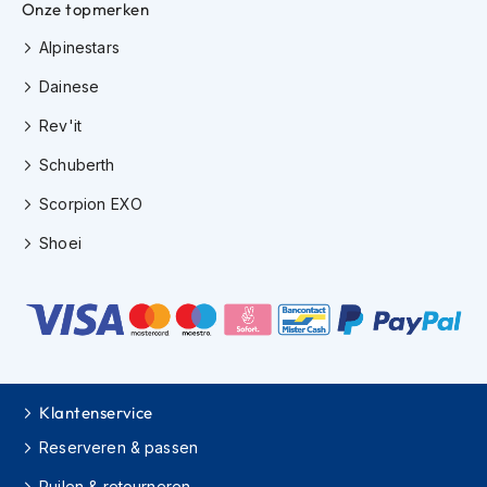
Onze topmerken
K
i
Alpinestars
n
d
Dainese
e
r
Rev'it
m
o
Schuberth
t
o
Scorpion EXO
r
Shoei
h
e
l
m
e
n
S
c
Klantenservice
o
Reserveren & passen
o
t
Ruilen & retourneren