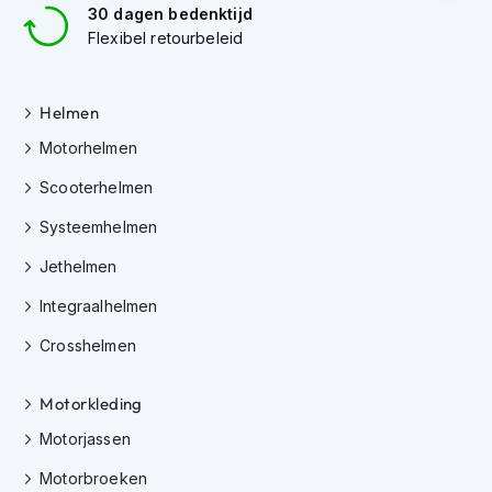
30 dagen bedenktijd
i
p
Flexibel retourbeleid
b
a
c
Helmen
k
h
Motorhelmen
e
l
Scooterhelmen
m
e
Systeemhelmen
n
Jethelmen
H
Integraalhelmen
e
r
Crosshelmen
e
n
m
Motorkleding
o
t
Motorjassen
o
r
Motorbroeken