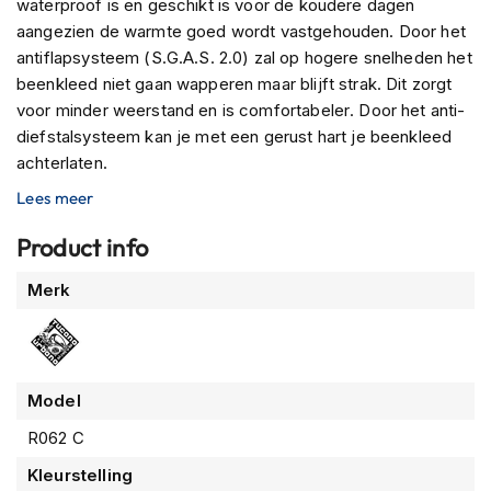
waterproof is en geschikt is voor de koudere dagen
n
aangezien de warmte goed wordt vastgehouden. Door het
antiflapsysteem (S.G.A.S. 2.0) zal op hogere snelheden het
H
e
beenkleed niet gaan wapperen maar blijft strak. Dit zorgt
l
voor minder weerstand en is comfortabeler. Door het anti-
m
diefstalsysteem kan je met een gerust hart je beenkleed
e
achterlaten.
n
m
Lees meer
Dankzij diepe zakken kan je gemakkelijk je spullen
e
t
opbergen. Als kers op de taart zitten er reflecterende
Product info
z
details op het beenkleed die je laten opvallen in het donker.
o
Meer
n
Merk
n
informatie
e
v
i
z
Model
i
e
R062 C
r
Kleurstelling