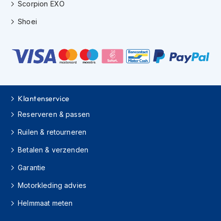
Scorpion EXO
K
i
Shoei
n
d
e
r
m
o
t
o
Klantenservice
r
h
Reserveren & passen
e
l
Ruilen & retourneren
m
e
Betalen & verzenden
n
Garantie
S
Motorkleding advies
c
o
Helmmaat meten
o
t