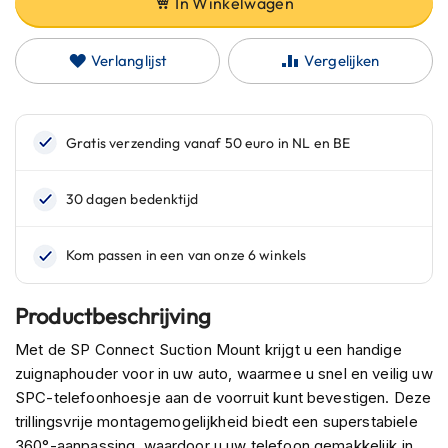
In Winkelwagen
C
a
r
Verlanglijst
Vergelijken
b
o
n
h
e
l
m
e
n
E
n
d
u
Productbeschrijving
r
o
Met de SP Connect Suction Mount krijgt u een handige
h
zuignaphouder voor in uw auto, waarmee u snel en veilig uw
e
SPC-telefoonhoesje aan de voorruit kunt bevestigen. Deze
l
trillingsvrije montagemogelijkheid biedt een superstabiele
m
e
360°-aanpassing, waardoor u uw telefoon gemakkelijk in