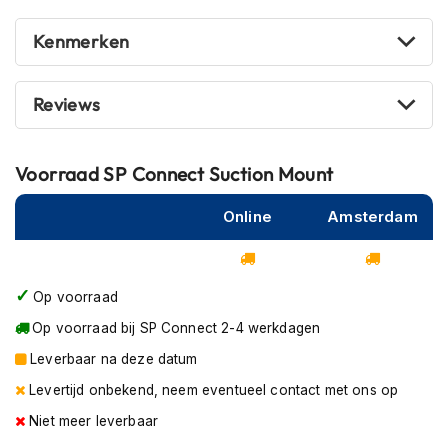
P
i
Kenmerken
l
o
t
e
Reviews
n
h
e
Voorraad
SP Connect Suction Mount
l
m
e
Online
Amsterdam
n
P
i
Op voorraad
n
Op voorraad bij SP Connect 2-4 werkdagen
l
o
Leverbaar na deze datum
c
k
Levertijd onbekend, neem eventueel contact met ons op
h
Niet meer leverbaar
e
l