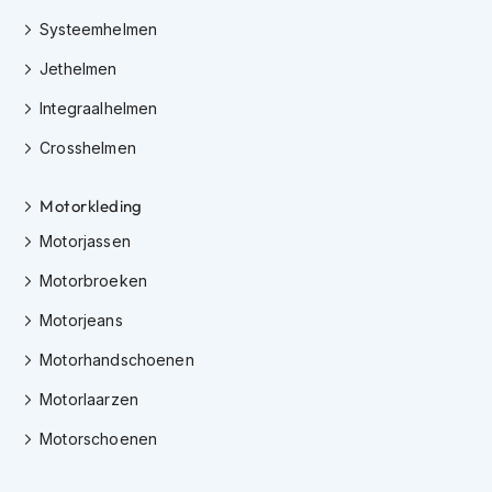
i
Systeemhelmen
p
b
Jethelmen
a
c
Integraalhelmen
k
h
Crosshelmen
e
l
m
Motorkleding
e
Motorjassen
n
Motorbroeken
H
e
Motorjeans
r
e
Motorhandschoenen
n
m
Motorlaarzen
o
t
Motorschoenen
o
r