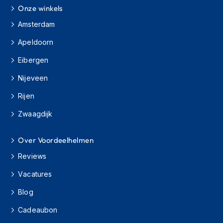
e
Onze winkels
r
h
Amsterdam
e
l
Apeldoorn
m
e
Eibergen
n
Nijeveen
B
Rijen
o
x
Zwaagdijk
e
r
h
Over Voordeelhelmen
e
l
Reviews
m
e
Vacatures
n
Blog
F
Cadeaubon
a
s