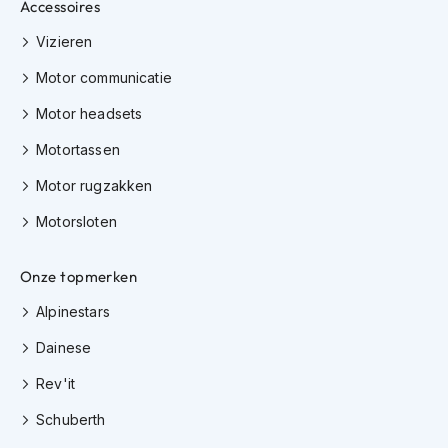
h
Accessoires
e
Vizieren
l
m
Motor communicatie
e
n
Motor headsets
D
Motortassen
a
m
Motor rugzakken
e
s
Motorsloten
m
o
t
Onze topmerken
o
r
Alpinestars
h
Dainese
e
l
Rev'it
m
e
Schuberth
n