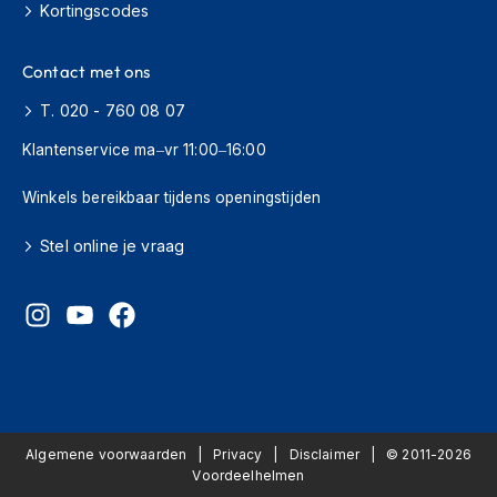
Kortingscodes
h
i
o
Contact met ons
n
h
T. 020 - 760 08 07
e
l
Klantenservice ma–vr 11:00–16:00
m
e
Winkels bereikbaar tijdens openingstijden
n
Stel online je vraag
V
e
s
p
a
h
e
l
m
e
Algemene voorwaarden
Privacy
Disclaimer
© 2011-2026
n
Voordeelhelmen