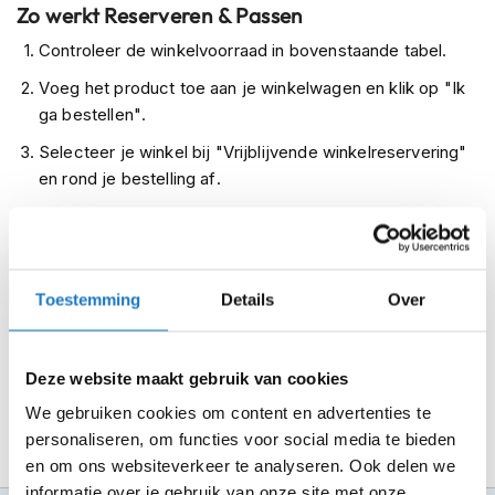
Zo werkt Reserveren & Passen
m
e
Controleer de winkelvoorraad in bovenstaande tabel.
n
Voeg het product toe aan je winkelwagen en klik op "Ik
R
ga bestellen".
a
c
Selecteer je winkel bij "Vrijblijvende winkelreservering"
e
en rond je bestelling af.
h
e
Seintje ontvangen via e-mail? Kom je artikelen passen in
l
de winkel.
m
e
Alles naar tevredenheid? Betaal in de winkel.
n
Toestemming
Details
Over
Alles over Reserveren & Passen
R
e
t
Deze website maakt gebruik van cookies
r
We gebruiken cookies om content en advertenties te
o
h
personaliseren, om functies voor social media te bieden
e
en om ons websiteverkeer te analyseren. Ook delen we
l
informatie over je gebruik van onze site met onze