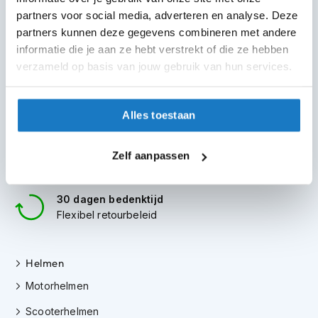
m
partners voor social media, adverteren en analyse. Deze
e
100+ topmerken
n
partners kunnen deze gegevens combineren met andere
compleet aanbod
informatie die je aan ze hebt verstrekt of die ze hebben
S
6 winkels in NL
verzameld op basis van jouw gebruik van hun services.
t
altijd in de buurt
i
l
Advies op maat
l
Alles toestaan
7 dagen per week
e
m
o
Gratis verzending
Zelf aanpassen
t
vanaf €50 in NL en BE
o
r
30 dagen bedenktijd
h
Flexibel retourbeleid
e
l
m
e
Helmen
n
Motorhelmen
F
Scooterhelmen
l