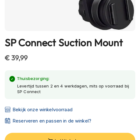
h
e
l
m
e
n
SP Connect Suction Mount
Ga
B
naar
l
het
€ 39,99
u
begin
e
t
van
o
de
Thuisbezorging:
o
afbeeldingen-
Levertijd tussen 2 en 4 werkdagen, mits op voorraad bij
t
SP Connect
gallerij
h
h
e
Bekijk onze winkelvoorraad
l
m
Reserveren en passen in de winkel?
e
n