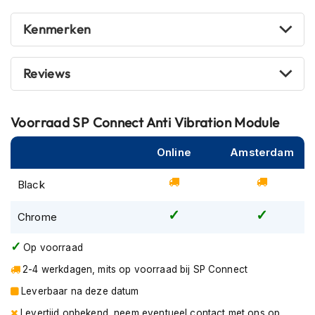
verzekerd van goede vibes tijdens elke rit.
P
i
Kenmerken
l
o
t
e
Reviews
n
h
e
Voorraad
SP Connect Anti Vibration Module
l
m
e
Online
Amsterdam
n
Black
P
i
Chrome
n
l
o
Op voorraad
c
2-4 werkdagen, mits op voorraad bij SP Connect
k
h
Leverbaar na deze datum
e
l
Levertijd onbekend, neem eventueel contact met ons op