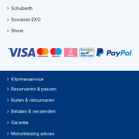
K
Schuberth
i
n
Scorpion EXO
d
e
Shoei
r
m
o
t
o
r
h
e
Klantenservice
l
m
Reserveren & passen
e
n
Ruilen & retourneren
S
Betalen & verzenden
c
Garantie
o
o
Motorkleding advies
t