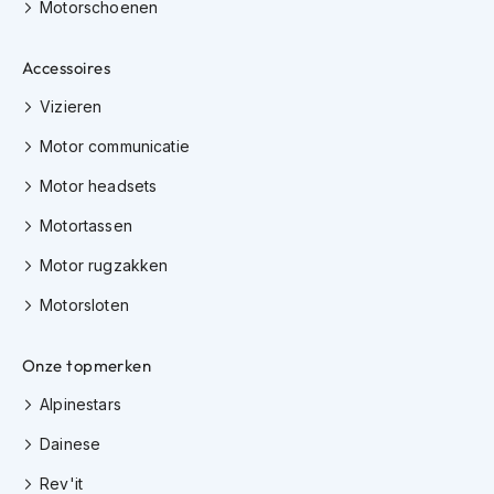
h
Motorschoenen
e
l
Accessoires
m
e
Vizieren
n
Motor communicatie
D
a
Motor headsets
m
e
Motortassen
s
m
Motor rugzakken
o
t
Motorsloten
o
r
h
Onze topmerken
e
Alpinestars
l
m
Dainese
e
n
Rev'it