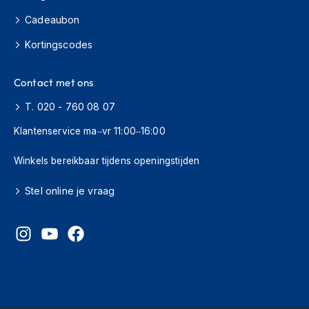
h
Cadeaubon
i
o
Kortingscodes
n
h
e
Contact met ons
l
m
T. 020 - 760 08 07
e
n
Klantenservice ma–vr 11:00–16:00
V
Winkels bereikbaar tijdens openingstijden
e
s
Stel online je vraag
p
a
h
e
l
m
e
n