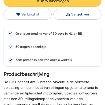
In Winkelwagen
C
a
r
Verlanglijst
Vergelijken
b
o
n
h
e
l
m
e
n
E
n
d
u
Productbeschrijving
r
o
De SP Connect Anti Vibration Module is de perfecte
h
oplossing om de impact van trillingen op je smartphone te
e
verminderen tijdens het motorrijden. Speciaal ontworpen
l
met een 3D-trillingsdemper en voorzien van een
m
e
elastomeerinleg, biedt deze module extra bescherming