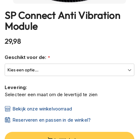
h
e
SP Connect Anti Vibration
Ga
l
naar
m
Module
het
e
n
begin
29,98
van
B
de
l
Geschikt voor de:
afbeeldingen-
u
e
gallerij
t
o
o
Levering:
t
h
Selecteer een maat om de levertijd te zien
h
e
Bekijk onze winkelvoorraad
l
m
Reserveren en passen in de winkel?
e
n