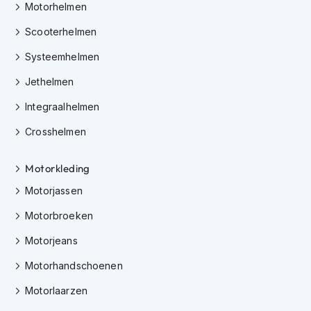
Motorhelmen
i
p
Scooterhelmen
b
a
Systeemhelmen
c
k
Jethelmen
h
e
Integraalhelmen
l
m
Crosshelmen
e
n
Motorkleding
H
Motorjassen
e
r
Motorbroeken
e
n
Motorjeans
m
o
Motorhandschoenen
t
o
Motorlaarzen
r