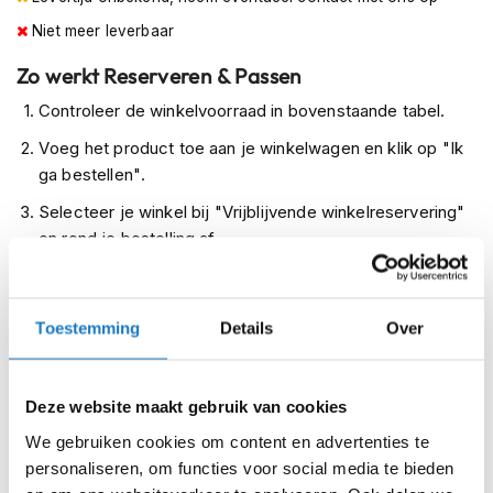
m
Niet meer leverbaar
e
n
Zo werkt Reserveren & Passen
R
Controleer de winkelvoorraad in bovenstaande tabel.
a
c
Voeg het product toe aan je winkelwagen en klik op "Ik
e
ga bestellen".
h
e
Selecteer je winkel bij "Vrijblijvende winkelreservering"
l
en rond je bestelling af.
m
e
Seintje ontvangen via e-mail? Kom je artikelen passen in
n
de winkel.
Toestemming
Details
Over
R
Alles naar tevredenheid? Betaal in de winkel.
e
t
Alles over Reserveren & Passen
r
Deze website maakt gebruik van cookies
o
h
We gebruiken cookies om content en advertenties te
e
personaliseren, om functies voor social media te bieden
l