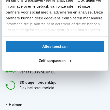
en om ons websiteverkeer te analyseren. Ook delen we
m
e
informatie over je gebruik van onze site met onze
n
partners voor social media, adverteren en analyse. Deze
partners kunnen deze gegevens combineren met andere
100+ topmerken
S
informatie die je aan ze hebt verstrekt of die ze hebben
t
compleet aanbod
i
verzameld op basis van jouw gebruik van hun services.
l
6 winkels in NL
l
altijd in de buurt
e
Alles toestaan
m
Advies op maat
o
7 dagen per week
t
Zelf aanpassen
o
Gratis verzending
r
h
vanaf €50 in NL en BE
e
l
30 dagen bedenktijd
m
Flexibel retourbeleid
e
n
Helmen
F
l