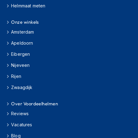
e
Helmmaat meten
r
h
e
Onze winkels
l
m
Amsterdam
e
n
Apeldoorn
Eibergen
B
o
Nijeveen
x
e
Rijen
r
h
Zwaagdijk
e
l
m
Over Voordeelhelmen
e
n
Reviews
Vacatures
F
a
Blog
s