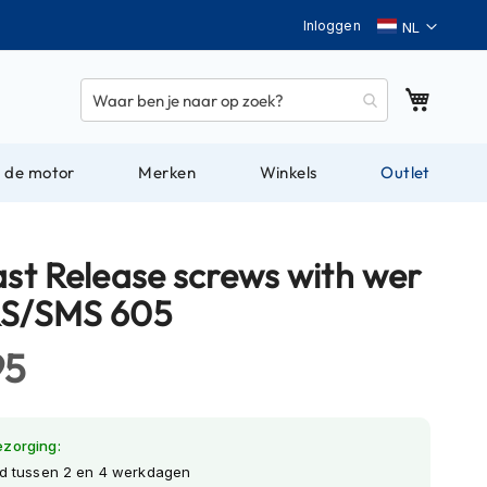
Taal
Inloggen
Winkel
 de motor
Merken
Winkels
Outlet
ast Release screws with wer
RS/SMS 605
95
ezorging:
jd tussen 2 en 4 werkdagen