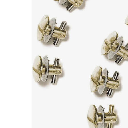
Race
helmen
Retro
helmen
Stille
motorhelmen
Flip
back
helmen
Heren
motorhelmen
Dames
motorhelmen
Kinder
motorhelmen
Scooterhelmen