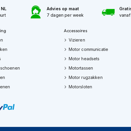
n NL
Advies op maat
Grati
uurt
7 dagen per week
vanaf
ing
Accessoires
en
Vizieren
eken
Motor communicatie
s
Motor headsets
dschoenen
Motortassen
zen
Motor rugzakken
oenen
Motorsloten