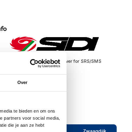
nfo
Fast Release screws with wer for SRS/SMS
605
Over
Kleding Accessoires
Laarzen Onderdelen
 media te bieden en om ons
e partners voor social media,
ie die je aan ze hebt
ijeveen
Rijen
Zwaagdijk