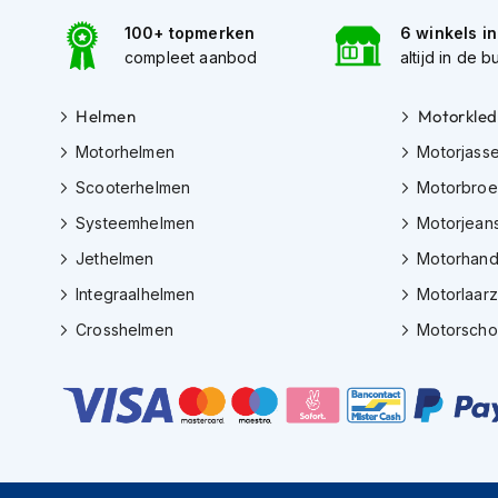
kapstok
100+ topmerken
6 winkels i
Motorkleding
compleet aanbod
altijd in de b
Motorjassen
Heren
Helmen
Motorkled
motorjassen
Motorhelmen
Motorjass
Dames
Scooterhelmen
Motorbro
motorjassen
Systeemhelmen
Motorjean
Doorwaai
Jethelmen
Motorhan
motorjassen
Integraalhelmen
Motorlaar
Waterdichte
motorjassen
Crosshelmen
Motorsch
Leren
motorjassen
Textiele
motorjassen
Gore-