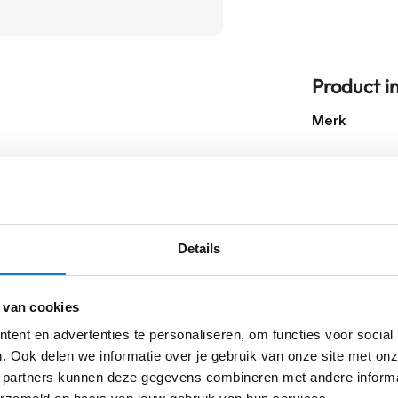
Product i
Meer
Merk
informatie
Model
Kleurstelling
Details
Producttype
Categorie
 van cookies
ent en advertenties te personaliseren, om functies voor social
for SRS/SMS 605
. Ook delen we informatie over je gebruik van onze site met onz
 partners kunnen deze gegevens combineren met andere informat
sterdam
Apeldoorn
Eibergen
N