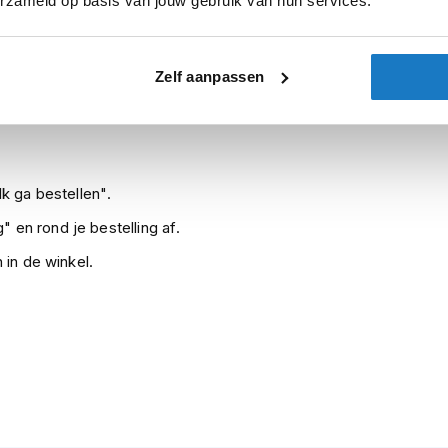
erzameld op basis van jouw gebruik van hun services.
Zelf aanpassen
Leverbaar na deze datum
Levertijd onbekend, neem eventueel 
k ga bestellen".
" en rond je bestelling af.
 in de winkel.