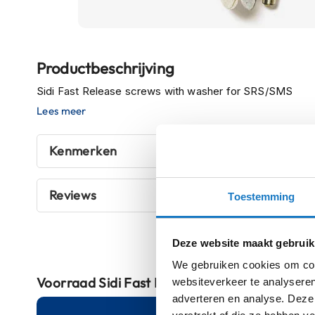
Boxer
helmen
Ga
Fashion
Productbeschrijving
naar
helmen
het
Sidi Fast Release screws with washer for SRS/SMS
Vespa
begin
Lees meer
helmen
van
de
Heren
Kenmerken
afbeeldingen-
scooterhelmen
gallerij
Dames
Reviews
scooterhelmen
Toestemming
Kinder
scooterhelmen
Deze website maakt gebruik
Systeemhelmen
We gebruiken cookies om cont
Voorraad
Sidi Fast Release screws with wer 
websiteverkeer te analyseren
Jethelmen
adverteren en analyse. Deze
Integraalhelmen
Online
Am