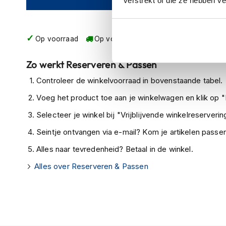
verstrekt of die ze hebben v
Crosshelmen
Fietshelmen
Op voorraad
Op voorraad bij SIDI 2-4 werkdagen
Helm
accessoires
Zo werkt Reserveren & Passen
Vizieren
Controleer de winkelvoorraad in bovenstaande tabel.
Pinlocks
Voeg het product toe aan je winkelwagen en klik op "I
Tear-
Selecteer je winkel bij "Vrijblijvende winkelreservering
offs
Seintje ontvangen via e-mail? Kom je artikelen passen
Crossbrillen
Alles naar tevredenheid? Betaal in de winkel.
Oordoppen
Alles over Reserveren & Passen
Onderhoud
helm
Helm
houder
&