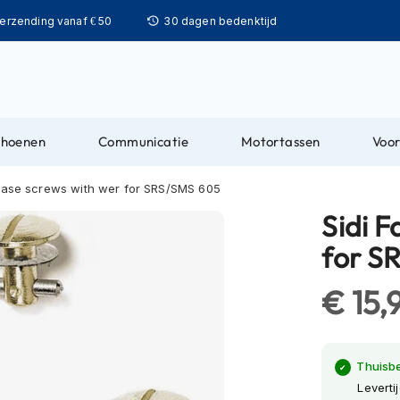
Ga
verzending vanaf € 50
30 dagen bedenktijd
naar
de
inhoud
choenen
Communicatie
Motortassen
Voor
lease screws with wer for SRS/SMS 605
Sidi F
for S
€ 15,
Thuisb
Leverti