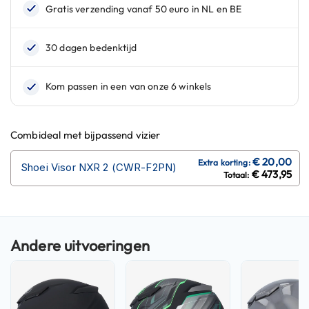
n
H
e
l
m
e
n
m
e
Combideal met bijpassend vizier
t
z
Shoei Visor NXR 2 (CWR-F2PN)
o
€ 473,95
n
n
e
v
i
z
i
e
r