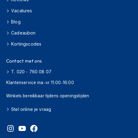
J
Vacatures
e
Blog
t
h
Cadeaubon
e
l
Kortingscodes
m
e
n
Contact met ons
I
T. 020 - 760 08 07
n
t
Klantenservice ma–vr 11:00–16:00
e
g
Winkels bereikbaar tijdens openingstijden
r
a
Stel online je vraag
a
l
h
e
l