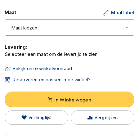
C
de
a
Maat
Maattabel
afbeeldingen-
r
b
gallerij
o
n
h
e
Levering:
l
Selecteer een maat om de levertijd te zien
m
e
n
Bekijk onze winkelvoorraad
E
Reserveren en passen in de winkel?
n
d
u
In Winkelwagen
r
o
h
Verlanglijst
Vergelijken
e
l
m
e