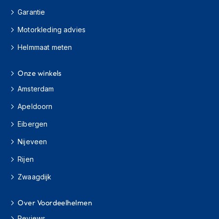
o
t
Garantie
e
Motorkleding advies
r
h
Helmmaat meten
e
l
m
Onze winkels
e
n
Amsterdam
S
Apeldoorn
y
s
Eibergen
t
Nijeveen
e
e
Rijen
m
h
Zwaagdijk
e
l
m
Over Voordeelhelmen
e
n
Reviews