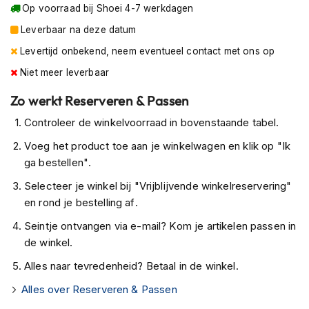
Op voorraad bij Shoei 4-7 werkdagen
K
i
Leverbaar na deze datum
n
d
Levertijd onbekend, neem eventueel contact met ons op
e
Niet meer leverbaar
r
m
Zo werkt Reserveren & Passen
o
t
Controleer de winkelvoorraad in bovenstaande tabel.
o
r
Voeg het product toe aan je winkelwagen en klik op "Ik
h
ga bestellen".
e
l
Selecteer je winkel bij "Vrijblijvende winkelreservering"
m
en rond je bestelling af.
e
n
Seintje ontvangen via e-mail? Kom je artikelen passen in
de winkel.
S
c
Alles naar tevredenheid? Betaal in de winkel.
o
o
Alles over Reserveren & Passen
t