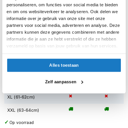
h
personaliseren, om functies voor social media te bieden
Voorraad
Shoei NXR 2 Shine Red
e
en om ons websiteverkeer te analyseren. Ook delen we
l
m
Online
Amsterdam
informatie over je gebruik van onze site met onze
e
partners voor social media, adverteren en analyse. Deze
n
XXS (52cm)
partners kunnen deze gegevens combineren met andere
informatie die je aan ze hebt verstrekt of die ze hebben
D
XS (53-54cm)
a
verzameld op basis van jouw gebruik van hun services.
m
e
S (55-56cm)
s
Alles toestaan
m
M (57-58cm)
o
t
Zelf aanpassen
o
L (59-60cm)
r
h
XL (61-62cm)
e
l
XXL (63-64cm)
m
e
n
Op voorraad