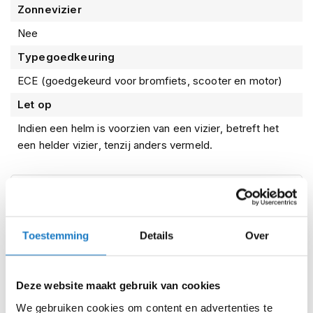
eigenschappen van deze helm vind je bij de
Zonnevizier
i
productspecificaties.
p
Nee
b
a
Typegoedkeuring
c
k
ECE (goedgekeurd voor bromfiets, scooter en motor)
h
e
Let op
l
Indien een helm is voorzien van een vizier, betreft het
m
e
een helder vizier, tenzij anders vermeld.
n
H
Kenmerken
e
r
e
Reviews
Toestemming
Details
Over
n
m
o
t
Shoei Personal Fitting System afspraak
Deze website maakt gebruik van cookies
o
r
We gebruiken cookies om content en advertenties te