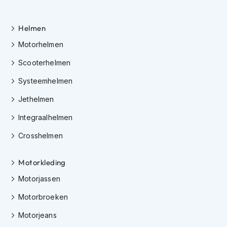
h
i
o
Helmen
n
Motorhelmen
h
e
Scooterhelmen
l
m
Systeemhelmen
e
n
Jethelmen
V
Integraalhelmen
e
s
Crosshelmen
p
a
Motorkleding
h
e
Motorjassen
l
m
Motorbroeken
e
n
Motorjeans