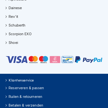
s
Dainese
c
o
Rev'it
o
t
Schuberth
e
r
Scorpion EXO
h
e
Shoei
l
m
e
n
K
i
n
Klantenservice
d
e
Reserveren & passen
r
s
Ruilen & retourneren
c
o
Betalen & verzenden