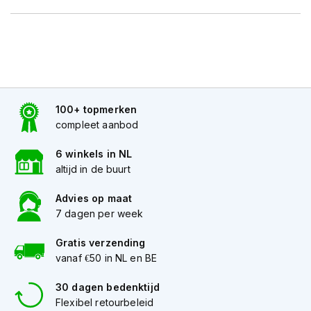
e
r
h
e
l
m
e
n
100+ topmerken
B
compleet aanbod
o
x
6 winkels in NL
e
altijd in de buurt
r
h
Advies op maat
e
7 dagen per week
l
m
e
Gratis verzending
n
vanaf €50 in NL en BE
F
30 dagen bedenktijd
a
Flexibel retourbeleid
s