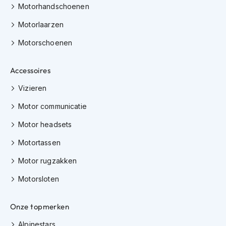
H
Motorhandschoenen
e
r
Motorlaarzen
e
n
Motorschoenen
s
c
Accessoires
o
o
Vizieren
t
e
Motor communicatie
r
h
Motor headsets
e
l
Motortassen
m
e
Motor rugzakken
n
Motorsloten
D
a
m
Onze topmerken
e
s
Alpinestars