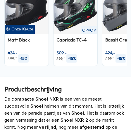
P
i
l
o
t
👍 Onze Keuze
e
OP=OP
n
Matt Black
Capriccio TC-4
Basalt Grey
h
e
l
424,-
509,-
424,-
m
-15%
-15%
-15%
499,-
599,-
499,-
e
n
P
i
Productbeschrijving
n
l
De
compacte Shoei NXR
is een van de meest
o
succesvolle
Shoei
helmen van dit moment. Het is letterlijk
c
k
een van de parade paardjes van
Shoei
. Het is daarom ook
h
geen verrassing dat er een
Shoei
NXR 2
op de markt
e
komt. Nog meer
verfijnd
, nog meer
afgestemd
op de
l