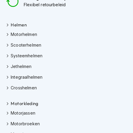
e
Flexibel retourbeleid
r
h
e
l
Helmen
m
Motorhelmen
e
n
Scooterhelmen
B
Systeemhelmen
o
x
Jethelmen
e
r
Integraalhelmen
h
e
Crosshelmen
l
m
Motorkleding
e
n
Motorjassen
F
Motorbroeken
a
s