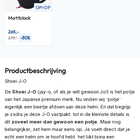
P
i
OP=OP
l
Mattblack
o
t
e
265,-
n
-30%
379,-
h
e
l
m
e
Productbeschrijving
n
Shoei J-O
P
i
De
Shoei J-O
(jay-o, of als je wilt gewoon Jo!) is het potje
n
van het Japanse premium merk. Nu vinden wij ‘potje’
l
eigenlijk een beetje afdoen aan deze helm. En dat begrijp
o
je zodra je deze J-O vastpakt: tot in de kleinste details is
c
k
dit
zoveel meer dan gewoon een potje
. Maar nog
h
belangrijker, zet hem maar eens op. Je voelt direct dat je
e
echt een helm om je hoofd hebt, het lijkt bijna een
l