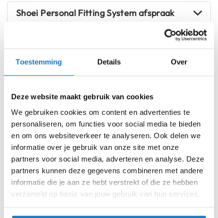
i
Shoei Personal Fitting System afspraak
p
b
a
c
Voorraad
Shoei J.O Rat Grey
k
Toestemming
Details
Over
h
Online
Amsterdam
e
l
XS (53-54cm)
m
Deze website maakt gebruik van cookies
e
n
S (55-56cm)
We gebruiken cookies om content en advertenties te
personaliseren, om functies voor social media te bieden
H
M (57-58cm)
en om ons websiteverkeer te analyseren. Ook delen we
e
r
informatie over je gebruik van onze site met onze
e
L (59-60cm)
partners voor social media, adverteren en analyse. Deze
n
partners kunnen deze gegevens combineren met andere
m
XL (61-62cm)
informatie die je aan ze hebt verstrekt of die ze hebben
o
t
verzameld op basis van jouw gebruik van hun services.
XXL (63-64cm)
o
r