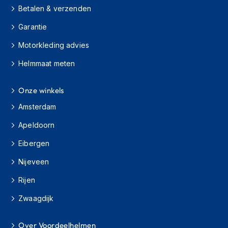
s
Betalen & verzenden
c
o
Garantie
o
Motorkleding advies
t
e
Helmmaat meten
r
h
e
Onze winkels
l
m
Amsterdam
e
n
Apeldoorn
K
Eibergen
i
Nijeveen
n
d
Rijen
e
r
Zwaagdijk
s
c
o
Over Voordeelhelmen