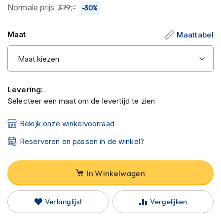
C
Normale prijs
379,-
-30%
de
a
afbeeldingen-
r
b
gallerij
Maat
Maattabel
o
n
h
e
l
m
Levering:
e
Selecteer een maat om de levertijd te zien
n
Bekijk onze winkelvoorraad
E
n
Reserveren en passen in de winkel?
d
u
r
o
In Winkelwagen
h
e
l
Verlanglijst
Vergelijken
m
e