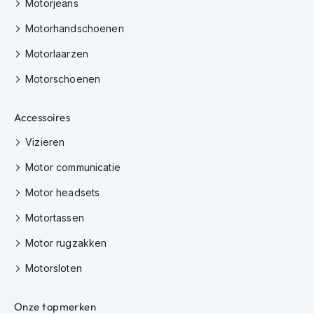
Motorjeans
h
i
Motorhandschoenen
o
n
Motorlaarzen
h
e
Motorschoenen
l
m
Accessoires
e
n
Vizieren
V
Motor communicatie
e
s
Motor headsets
p
a
Motortassen
h
e
Motor rugzakken
l
m
Motorsloten
e
n
Onze topmerken