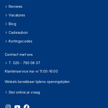
o
t
Reviews
e
r
Vacatures
h
Blog
e
l
Cadeaubon
m
e
Kortingscodes
n
S
Contact met ons
y
s
T. 020 - 760 08 07
t
e
Klantenservice ma–vr 11:00–16:00
e
m
Winkels bereikbaar tijdens openingstijden
h
e
Stel online je vraag
l
m
e
n