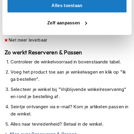
h
Op voorraad
Alles toestaan
e
Op voorraad bij Shoei 4-7 werkdagen
l
m
Leverbaar na deze datum
Zelf aanpassen
e
n
Levertijd onbekend, neem eventueel contact met ons op
Niet meer leverbaar
D
a
Zo werkt Reserveren & Passen
m
e
Controleer de winkelvoorraad in bovenstaande tabel.
s
m
Voeg het product toe aan je winkelwagen en klik op "Ik
o
ga bestellen".
t
o
Selecteer je winkel bij "Vrijblijvende winkelreservering"
r
en rond je bestelling af.
h
e
Seintje ontvangen via e-mail? Kom je artikelen passen in
l
de winkel.
m
e
Alles naar tevredenheid? Betaal in de winkel.
n