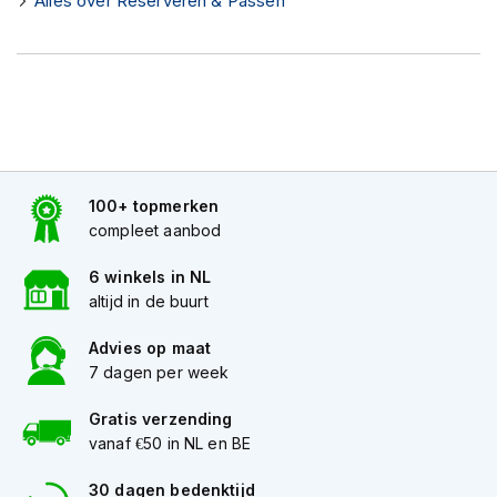
Alles over Reserveren & Passen
K
i
n
d
e
r
m
o
t
100+ topmerken
o
r
compleet aanbod
h
e
6 winkels in NL
l
altijd in de buurt
m
e
Advies op maat
n
7 dagen per week
S
c
Gratis verzending
o
vanaf €50 in NL en BE
o
t
30 dagen bedenktijd