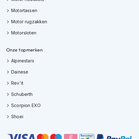
K
Motortassen
i
n
Motor rugzakken
d
e
Motorsloten
r
m
o
Onze topmerken
t
o
Alpinestars
r
h
Dainese
e
l
Rev'it
m
e
Schuberth
n
Scorpion EXO
S
Shoei
c
o
o
t