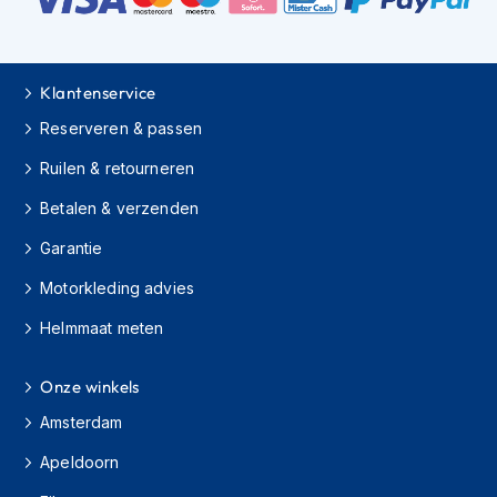
e
r
h
e
l
Klantenservice
m
Reserveren & passen
e
n
Ruilen & retourneren
B
Betalen & verzenden
o
x
Garantie
e
r
Motorkleding advies
h
e
Helmmaat meten
l
m
e
Onze winkels
n
Amsterdam
F
Apeldoorn
a
s