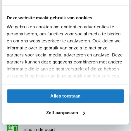
m
Selecteer je winkel bij "Vrijblijvende winkelreservering"
e
n
en rond je bestelling af.
Deze website maakt gebruik van cookies
Seintje ontvangen via e-mail? Kom je artikelen passen in
S
We gebruiken cookies om content en advertenties te
t
de winkel.
personaliseren, om functies voor social media te bieden
i
Alles naar tevredenheid? Betaal in de winkel.
l
en om ons websiteverkeer te analyseren. Ook delen we
l
informatie over je gebruik van onze site met onze
Alles over Reserveren & Passen
e
partners voor social media, adverteren en analyse. Deze
m
partners kunnen deze gegevens combineren met andere
o
t
informatie die je aan ze hebt verstrekt of die ze hebben
o
verzameld op basis van jouw gebruik van hun services.
r
h
e
Alles toestaan
l
m
100+ topmerken
e
compleet aanbod
Zelf aanpassen
n
6 winkels in NL
F
altijd in de buurt
l