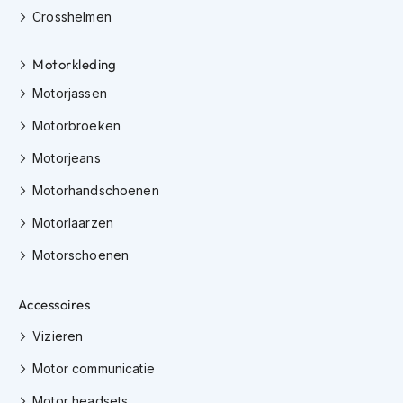
h
Crosshelmen
e
l
m
Motorkleding
e
n
Motorjassen
D
Motorbroeken
a
Motorjeans
m
e
Motorhandschoenen
s
m
Motorlaarzen
o
t
Motorschoenen
o
r
h
Accessoires
e
l
Vizieren
m
e
Motor communicatie
n
Motor headsets