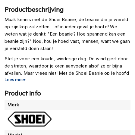
n
Productbeschrijving
H
Maak kennis met de Shoei Beanie, de beanie die je wereld
e
op zijn kop zal zetten... of in ieder geval je hoofd! We
l
m
weten wat je denkt: "Een beanie? Hoe spannend kan een
e
beanie zijn?" Nou, hou je hoed vast, mensen, want we gaan
n
je versteld doen staan!
m
e
Stel je voor: een koude, winderige dag. De wind giert door
t
de straten, waardoor je oren aanvoelen alsof ze er bijna
z
afvallen. Maar vrees niet! Met de Shoei Beanie op je hoofd
o
n
Lees meer
ben je de meest stijlvolle persoon in de buurt en zijn je
n
oren zo warm als versgebakken koekjes die zo uit de oven
e
Product info
komen.
v
i
Meer
Merk
Maar laten we het daar niet bij laten, want deze beanie is
z
informatie
niet alleen een mooi gezicht. Nee, de Shoei Beanie is
i
e
gemaakt van een unieke mix van hoogwaardige materialen
r
die je behaaglijk en comfortabel houden, ongeacht wat
Moeder Natuur je toewerpt. Zeg maar dag tegen jeuk en