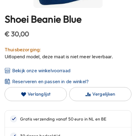
h
e
l
Shoei Beanie Blue
Ga
m
naar
e
het
€ 30,00
n
begin
B
van
Thuisbezorging:
l
de
u
Uitlopend model, deze maat is niet meer leverbaar.
afbeeldingen-
e
t
gallerij
Bekijk onze winkelvoorraad
o
o
Reserveren en passen in de winkel?
t
h
Verlanglijst
Vergelijken
h
e
l
m
e
n