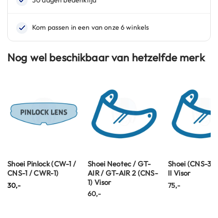
C
a
r
b
o
n
Nog wel beschikbaar van hetzelfde merk
h
e
l
m
e
n
E
n
d
u
r
Shoei Pinlock (CW-1 /
Shoei Neotec / GT-
Shoei (CNS-3)
o
CNS-1 / CWR-1)
AIR / GT-AIR 2 (CNS-
II Visor
h
1) Visor
30,-
75,-
e
60,-
l
m
e