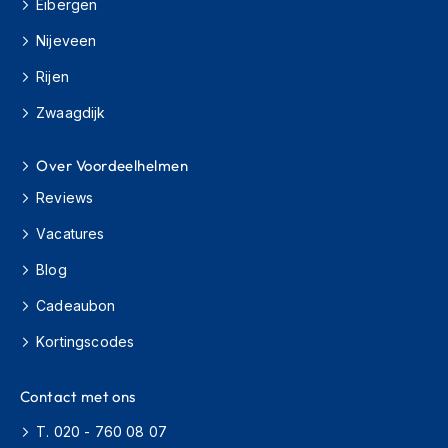
Eibergen
h
i
Nijeveen
o
n
Rijen
h
e
Zwaagdijk
l
m
Over Voordeelhelmen
e
n
Reviews
V
Vacatures
e
s
Blog
p
a
Cadeaubon
h
e
Kortingscodes
l
m
Contact met ons
e
n
T. 020 - 760 08 07