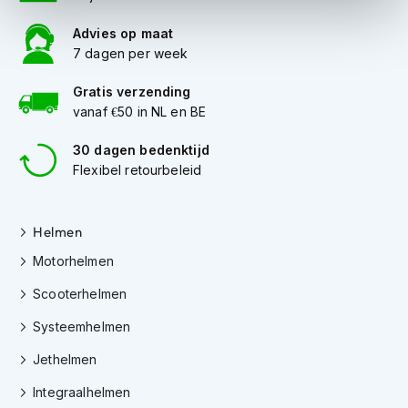
i
p
Advies op maat
b
7 dagen per week
a
c
Gratis verzending
k
vanaf €50 in NL en BE
h
e
30 dagen bedenktijd
l
m
Flexibel retourbeleid
e
n
Helmen
H
e
Motorhelmen
r
e
Scooterhelmen
n
m
Systeemhelmen
o
Jethelmen
t
o
Integraalhelmen
r