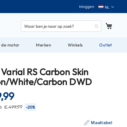
Taal
Inloggen
Winkel
 de motor
Merken
Winkels
Outlet
 Varial RS Carbon Skin
on/White/Carbon DWD
,99
js
€ 499,99
-20%
Maattabel