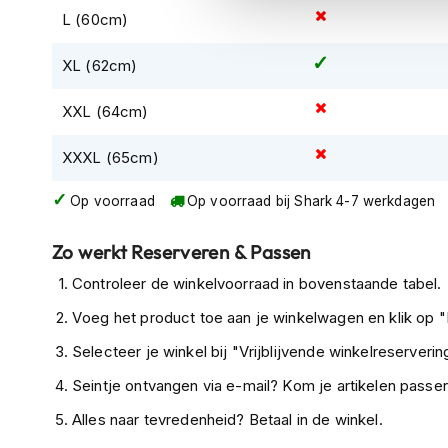
kapstok
L (60cm)
Motorkleding
XL (62cm)
Motorjassen
Heren
XXL (64cm)
motorjassen
Dames
XXXL (65cm)
motorjassen
Op voorraad
Op voorraad bij Shark 4-7 werkdagen
Doorwaai
motorjassen
Zo werkt Reserveren & Passen
Waterdichte
Controleer de winkelvoorraad in bovenstaande tabel.
motorjassen
Voeg het product toe aan je winkelwagen en klik op "I
Leren
Selecteer je winkel bij "Vrijblijvende winkelreservering
motorjassen
Seintje ontvangen via e-mail? Kom je artikelen passen
Textiele
motorjassen
Alles naar tevredenheid? Betaal in de winkel.
Gore-