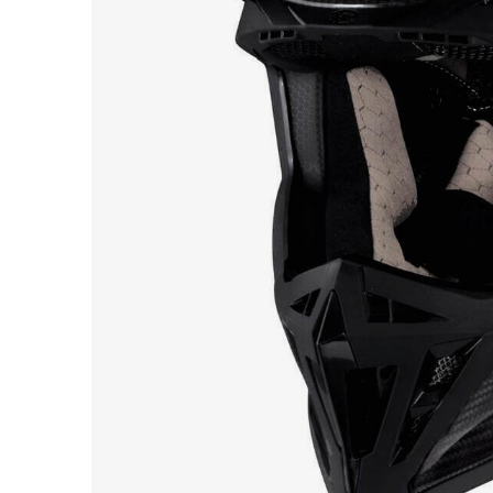
Race
helmen
Retro
helmen
Stille
motorhelmen
Flip
back
helmen
Heren
motorhelmen
Dames
motorhelmen
Kinder
motorhelmen
Scooterhelmen