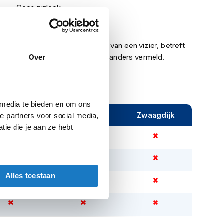
Geen pinlock
Nee
Indien een helm is voorzien van een vizier, betreft
het een helder vizier, tenzij anders vermeld.
Over
 media te bieden en om ons
ijeveen
Rijen
Zwaagdijk
e partners voor social media,
ie die je aan ze hebt
Alles toestaan