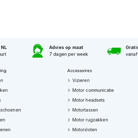
n NL
Advies op maat
Grati
uurt
7 dagen per week
vanaf
ing
Accessoires
en
Vizieren
eken
Motor communicatie
s
Motor headsets
dschoenen
Motortassen
zen
Motor rugzakken
oenen
Motorsloten