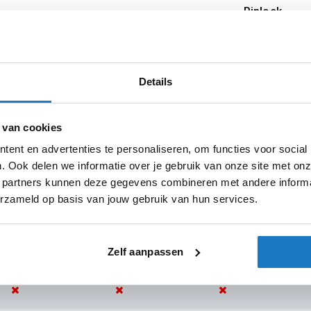
Pinlock
Zonnevizier
Let op
Details
 van cookies
bon/White/Carbon DWD
ent en advertenties te personaliseren, om functies voor social
sterdam
Apeldoorn
Eibergen
N
. Ook delen we informatie over je gebruik van onze site met onz
 partners kunnen deze gegevens combineren met andere informat
erzameld op basis van jouw gebruik van hun services.
Zelf aanpassen