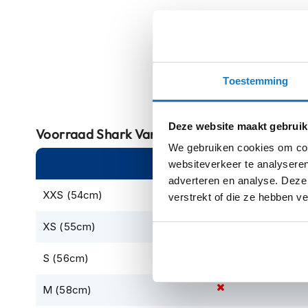
Crosshelmen
Fietshelmen
Helm
accessoires
Toestemming
Vizieren
Pinlocks
Deze website maakt gebruik
Voorraad
Shark Varial RS Carbon Skin Car
Tear-
We gebruiken cookies om cont
offs
Online
Am
websiteverkeer te analyseren
adverteren en analyse. Deze
Crossbrillen
XXS (54cm)
verstrekt of die ze hebben v
Oordoppen
XS (55cm)
Onderhoud
helm
S (56cm)
Helm
houder
M (58cm)
&