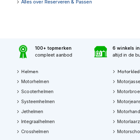
Alles over Reserveren & Passen
Tex
motorjassen
Motorbroeken
Heren
motorbroeken
100+ topmerken
6 winkels i
Dames
compleet aanbod
altijd in de b
motorbroeken
Doorwaai
Helmen
Motorkled
motorbroeken
Motorhelmen
Motorjass
Waterdichte
Scooterhelmen
Motorbro
motorbroeken
Systeemhelmen
Motorjean
Leren
Jethelmen
Motorhan
motorbroeken
Integraalhelmen
Motorlaar
Textiel
motorbroeken
Crosshelmen
Motorsch