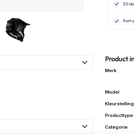
Product i
Meer
Merk
informatie
Model
Kleurstelling
Producttype
Categorie