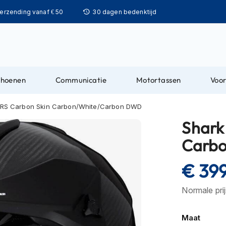
Ga
verzending vanaf € 50
30 dagen bedenktijd
naar
de
inhoud
choenen
Communicatie
Motortassen
Voor
l RS Carbon Skin Carbon/White/Carbon DWD
Shark
Carb
€ 399
Normale pri
Maat