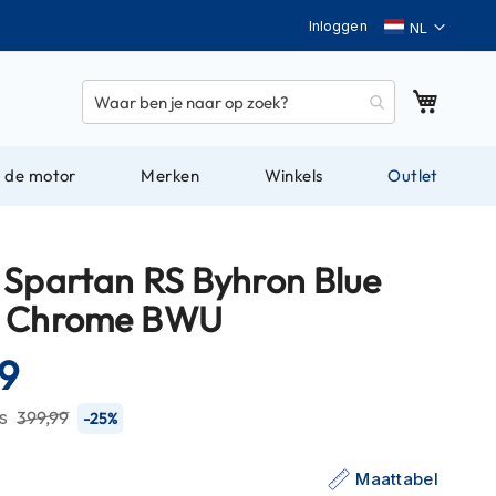
Taal
Inloggen
Winkel
 de motor
Merken
Winkels
Outlet
 Spartan RS Byhron Blue
e Chrome BWU
9
js
399,99
-25%
Maattabel