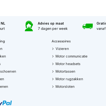
n NL
Advies op maat
Grati
uurt
7 dagen per week
vanaf
ing
Accessoires
en
Vizieren
eken
Motor communicatie
s
Motor headsets
dschoenen
Motortassen
zen
Motor rugzakken
oenen
Motorsloten