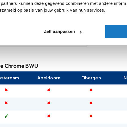
 partners kunnen deze gegevens combineren met andere informat
Categorie
, hierdoor kun je fijn door blijven rijden als de
erzameld op basis van jouw gebruik van hun services.
 halen door het
snel
Pinlock
Zonnevizier
30 graden. Ook is de voering
Zelf aanpassen
laap is deze helm
geschikt voor
Let op
aken is deze helm voorbereid voor de
ite Chrome BWU
sterdam
Apeldoorn
Eibergen
N