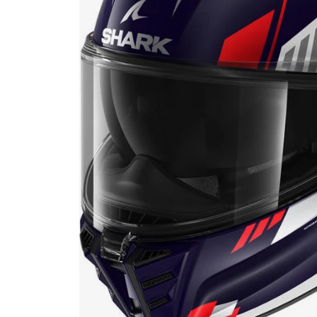
Race
helmen
Retro
helmen
Stille
motorhelmen
Flip
back
helmen
Heren
motorhelmen
Dames
motorhelmen
Kinder
motorhelmen
Scooterhelmen