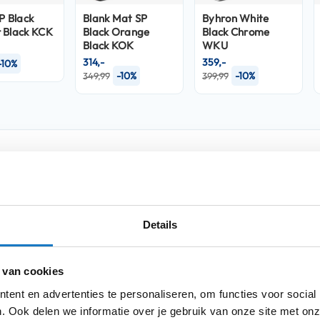
P Black
Blank Mat SP
Byhron White
 Black KCK
Black Orange
Black Chrome
Black KOK
WKU
314,-
359,-
-10%
-10%
-10%
349,99
399,99
Product i
Meer
en erg sportief uiterlijk en door zijn
Merk
informatie
et ruigere werk op het circuit. De
Details
arbon
, de schaal wordt geproduceerd in
mergency Removal System
" zijn de
Model
 van cookies
Kleurstelling
hikt over een nieuw
ent en advertenties te personaliseren, om functies voor social
vast klikt en dus ook bij hoge snelheid goed
Producttype
. Ook delen we informatie over je gebruik van onze site met onz
on®
voorbereid (wordt meegeleverd in de