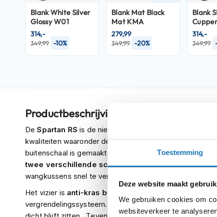
Crosshelmen
Blank White Silver
Blank Mat Black
Blank S
Glossy W01
Mat KMA
Cupper
Fietshelmen
314,-
279,99
314,-
-10%
-20%
349,99
349,99
349,99
Helm
accessoires
Vizieren
Pinlocks
Tear-
Productbeschrijving
offs
Crossbrillen
De
Spartan RS
is de nieuwste integraal helm van Shark. E
kwaliteiten waaronder de
dubbel D-ring
geschikt voor h
Oordoppen
Toestemming
buitenschaal is gemaakt van het zeer sterke materiaal
c
Onderhoud
twee verschillende schaalmaten
. Door het
"Shark E
helm
wangkussens snel te verwijderen bij een ongeval.
Deze website maakt gebruik
Helm
Het vizier is
anti-kras bestendig
en de Spartan RS besc
We gebruiken cookies om cont
houder
vergrendelingssysteem. Dit systeem zorgt dat het vizier 
websiteverkeer te analyseren
&
dicht blijft zitten. Tevens is het vizier
Pinlock Max Visi