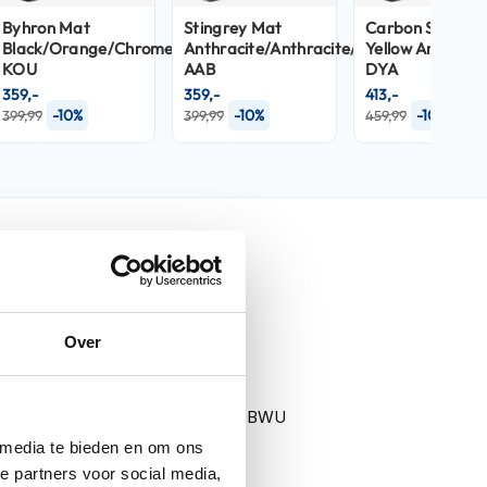
Byhron Mat
Stingrey Mat
Carbon Shawn
Black/Orange/Chrome
Anthracite/Anthracite/Blue
Yellow Anthraci
KOU
AAB
DYA
359,-
359,-
413,-
-10%
-10%
-10%
399,99
399,99
459,99
nfo
Over
Spartan RS
Byhron Blue White Chrome BWU
 media te bieden en om ons
Helmen
e partners voor social media,