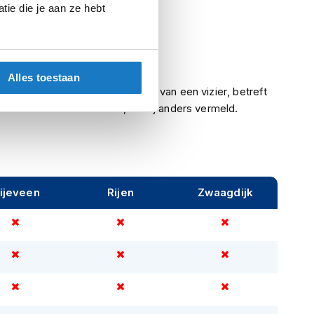
ie die je aan ze hebt
Integraalhelmen
Meegeleverd
Ja
Alles toestaan
Indien een helm is voorzien van een vizier, betreft
het een helder vizier, tenzij anders vermeld.
ijeveen
Rijen
Zwaagdijk