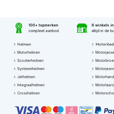
Gore-
Tex
motorbroeken
Kevlar
100+ topmerken
6 winkels i
motorbroeken
compleet aanbod
altijd in de b
Cargo
motorbroeken
Helmen
Motorkled
Motorjeans
Motorhelmen
Motorjass
Motorpakken
Scooterhelmen
Motorbro
Heren
Systeemhelmen
Motorjean
motorpak
Jethelmen
Motorhan
Dames
Integraalhelmen
Motorlaar
motorpak
Crosshelmen
Motorsch
Eendelig
motorpak
Tweedelig