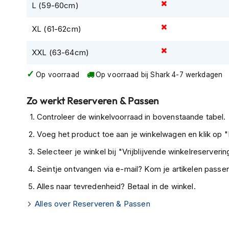
L (59-60cm)
Tex
motorjassen
XL (61-62cm)
Motorbroeken
XXL (63-64cm)
Heren
motorbroeken
Op voorraad
Op voorraad bij Shark 4-7 werkdagen
Dames
motorbroeken
Zo werkt Reserveren & Passen
Doorwaai
Controleer de winkelvoorraad in bovenstaande tabel.
motorbroeken
Voeg het product toe aan je winkelwagen en klik op "I
Waterdichte
Selecteer je winkel bij "Vrijblijvende winkelreservering
motorbroeken
Seintje ontvangen via e-mail? Kom je artikelen passen
Leren
motorbroeken
Alles naar tevredenheid? Betaal in de winkel.
Textiel
Alles over Reserveren & Passen
motorbroeken