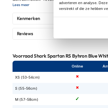
adverteren en analyse. Deze
kapstok
Lees meer
doos.) De Spartan RS is voorzien van een
zonnevizier
verstrekt of die ze hebben v
zon laag staat. Het vizier is gemakkelijk erop en eraf te
Motorkleding
vizierlossingssysteem.
Motorjassen
Kenmerken
Heren
De binnenvoering is
uitneembaar en wasbaar
op max. 
motorjassen
antibacterieel behandeld
. Door de uitsparing bij de s
Reviews
brildragers
! Om de Spartan RS helemaal compleet te m
Dames
Sharktooth®-intercom
.
motorjassen
Doorwaai
Voorraad
Shark Spartan RS Byhron Blue Wh
motorjassen
Waterdichte
Online
Am
motorjassen
XS (53-54cm)
Leren
motorjassen
S (55-56cm)
Textiele
motorjassen
M (57-58cm)
Gore-