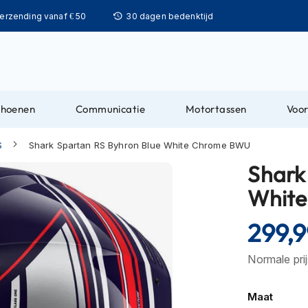
Ga
verzending vanaf € 50
30 dagen bedenktijd
naar
de
inhoud
choenen
Communicatie
Motortassen
Voor
S
Shark Spartan RS Byhron Blue White Chrome BWU
Shark
Whit
299,9
Normale pri
Maat