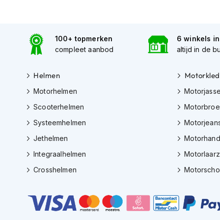
Gore-
Tex
motorbroeken
100+ topmerken
6 winkels i
Kevlar
compleet aanbod
altijd in de b
motorbroeken
Cargo
Helmen
Motorkled
motorbroeken
Motorhelmen
Motorjass
Motorjeans
Scooterhelmen
Motorbro
Motorpakken
Systeemhelmen
Motorjean
Heren
Jethelmen
Motorhan
motorpak
Integraalhelmen
Motorlaar
Dames
motorpak
Crosshelmen
Motorsch
Eendelig
motorpak
Tweedelig