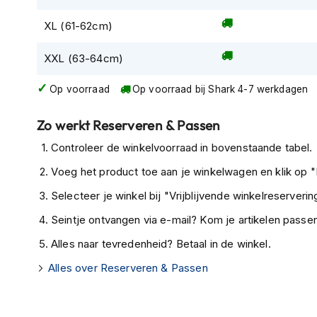
Tex
XL (61-62cm)
motorjassen
Motorbroeken
XXL (63-64cm)
Heren
Op voorraad
Op voorraad bij Shark 4-7 werkdagen
motorbroeken
Dames
Zo werkt Reserveren & Passen
motorbroeken
Controleer de winkelvoorraad in bovenstaande tabel.
Doorwaai
Voeg het product toe aan je winkelwagen en klik op "I
motorbroeken
Selecteer je winkel bij "Vrijblijvende winkelreservering
Waterdichte
motorbroeken
Seintje ontvangen via e-mail? Kom je artikelen passen
Leren
Alles naar tevredenheid? Betaal in de winkel.
motorbroeken
Alles over Reserveren & Passen
Textiel
motorbroeken