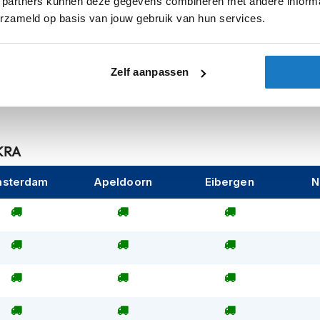
 partners kunnen deze gegevens combineren met andere informat
ntwerp trekt direct de aandacht, waardoor
erzameld op basis van jouw gebruik van hun services.
Pinlock
Zonnevizier
ligd door een
Zelf aanpassen
Let op
 van de RACE-R PRO GP, wat extra veiligheid
lm in de doos is beslaan verleden tijd.
 deze helm een verwijderbaar anti-condens
 KRA
sterdam
Apeldoorn
Eibergen
N