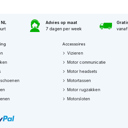
n NL
Advies op maat
Grati
uurt
7 dagen per week
vanaf
ing
Accessoires
en
Vizieren
eken
Motor communicatie
s
Motor headsets
dschoenen
Motortassen
zen
Motor rugzakken
oenen
Motorsloten