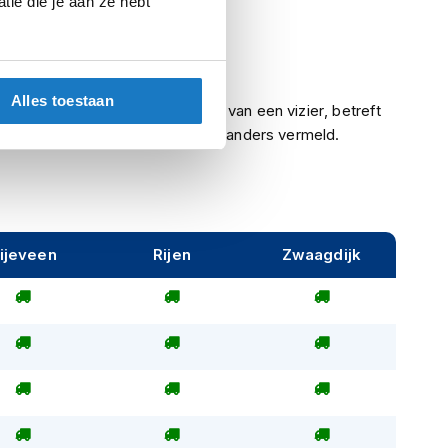
ie die je aan ze hebt
Meegeleverd
Ja
Alles toestaan
Indien een helm is voorzien van een vizier, betreft
het een helder vizier, tenzij anders vermeld.
ijeveen
Rijen
Zwaagdijk