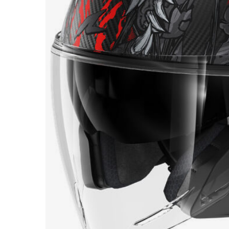
Race
helmen
Retro
helmen
Stille
motorhelmen
Flip
back
helmen
Heren
motorhelmen
Dames
motorhelmen
Kinder
motorhelmen
Scooterhelmen