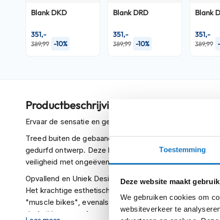
Crosshelmen
Blank DKD
Blank DRD
Blank 
Fietshelmen
351,-
351,-
351,-
-10%
-10%
389,99
389,99
389,99
Helm
accessoires
Vizieren
Pinlocks
Tear-
Productbeschrijving
offs
Ervaar de sensatie en geef je stijl een boost met de RS
Crossbrillen
Treed buiten de gebaande paden met onze splinternieuw
Oordoppen
Toestemming
gedurfd ontwerp. Deze helm gaat verder dan alleen opval
veiligheid met ongeëvenaarde bescherming op de weg.
Onderhoud
helm
Opvallend en Uniek Design
Deze website maakt gebruik
Het krachtige esthetische ontwerp haalt inspiratie uit 
Helm
We gebruiken cookies om cont
"muscle bikes", evenals de stoere uitstraling van motor
houder
websiteverkeer te analyseren
dankzij het geperforeerde kunstleren binnenwerk. De RS J
&
Lees meer