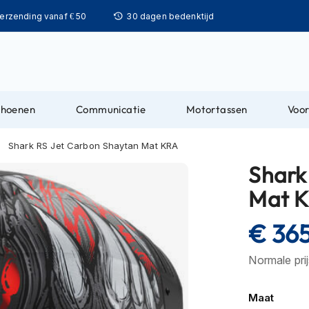
Ga
verzending vanaf € 50
30 dagen bedenktijd
naar
de
inhoud
choenen
Communicatie
Motortassen
Voor
Shark RS Jet Carbon Shaytan Mat KRA
Shark
Mat 
€ 36
Normale pri
Maat