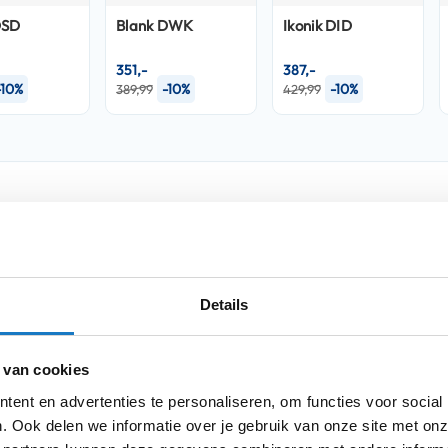
DSD
Blank DWK
Ikonik DID
351,-
387,-
-10%
-10%
-10%
389,99
429,99
Product i
Meer
 JET van Shark.
Merk
informatie
e jethelm met een uniek, sportief en
Details
lende stijl; hij doorbreekt de grenzen van
Model
Kleurstelling
 van cookies
de visuele kenmerken van "muscle cars" en
ent en advertenties te personaliseren, om functies voor social
Producttype
fiets-geïnspireerde "ready-to-wear" kleding
. Ook delen we informatie over je gebruik van onze site met onz
ET combineert stijl en functionaliteit op
Categorie