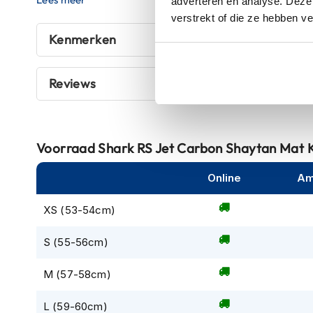
adverteren en analyse. Deze
een uitzonderlijke manier. Het opvallende en gedurfde o
kapstok
verstrekt of die ze hebben v
je opvalt waar je ook gaat.
Motorkleding
Kenmerken
Optische Kwaliteit met Krachtige Lijnen
Motorjassen
Het vizier biedt een breed gezichtsveld dat wordt bevei
Heren
Reviews
vierpuntsvergrendelingssysteem, rechtstreeks afgeleid
motorjassen
biedt. Dankzij de meegeleverde Pinlock 120 Max Vision fi
Dames
Naast het heldere en uitzonderlijke gezichtsveld heeft
motorjassen
zonnevizier en biedt het UV380-bescherming.
Voorraad
Shark RS Jet Carbon Shaytan Mat
Doorwaai
motorjassen
Online
Am
Waterdichte
motorjassen
XS (53-54cm)
Leren
S (55-56cm)
motorjassen
Textiele
M (57-58cm)
motorjassen
L (59-60cm)
Gore-