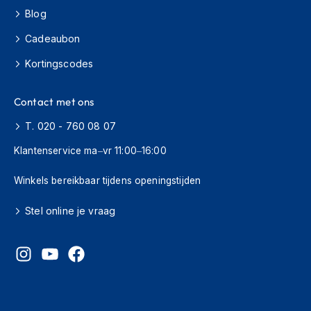
H
Blog
e
r
Cadeaubon
e
n
Kortingscodes
s
c
o
Contact met ons
o
t
T. 020 - 760 08 07
e
r
Klantenservice ma–vr 11:00–16:00
h
e
Winkels bereikbaar tijdens openingstijden
l
m
Stel online je vraag
e
n
D
a
m
e
s