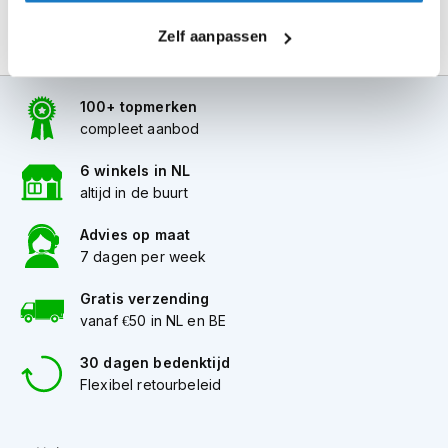
i
p
Zelf aanpassen
b
a
c
100+ topmerken
k
compleet aanbod
h
e
l
6 winkels in NL
m
altijd in de buurt
e
n
Advies op maat
7 dagen per week
H
e
Gratis verzending
r
e
vanaf €50 in NL en BE
n
m
30 dagen bedenktijd
o
Flexibel retourbeleid
t
o
r