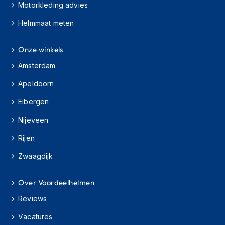
Motorkleding advies
h
i
Helmmaat meten
o
n
h
Onze winkels
e
l
Amsterdam
m
e
Apeldoorn
n
Eibergen
V
Nijeveen
e
s
Rijen
p
a
Zwaagdijk
h
e
l
Over Voordeelhelmen
m
e
Reviews
n
Vacatures