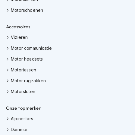
K
Motorschoenen
i
n
d
Accessoires
e
r
Vizieren
m
o
Motor communicatie
t
o
Motor headsets
r
h
Motortassen
e
l
Motor rugzakken
m
e
Motorsloten
n
Onze topmerken
S
c
Alpinestars
o
o
Dainese
t