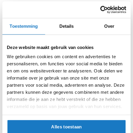
m
e
Levertijd onbekend, neem eventueel contact met ons op
n
Niet meer leverbaar
S
Toestemming
Details
Over
Zo werkt Reserveren & Passen
t
i
Controleer de winkelvoorraad in bovenstaande tabel.
l
l
Deze website maakt gebruik van cookies
Voeg het product toe aan je winkelwagen en klik op "Ik
e
ga bestellen".
We gebruiken cookies om content en advertenties te
m
personaliseren, om functies voor social media te bieden
o
Selecteer je winkel bij "Vrijblijvende winkelreservering"
t
en om ons websiteverkeer te analyseren. Ook delen we
en rond je bestelling af.
o
informatie over je gebruik van onze site met onze
r
Seintje ontvangen via e-mail? Kom je artikelen passen in
partners voor social media, adverteren en analyse. Deze
h
de winkel.
e
partners kunnen deze gegevens combineren met andere
l
Alles naar tevredenheid? Betaal in de winkel.
informatie die je aan ze hebt verstrekt of die ze hebben
m
verzameld op basis van jouw gebruik van hun services.
e
Alles over Reserveren & Passen
n
F
Alles toestaan
l