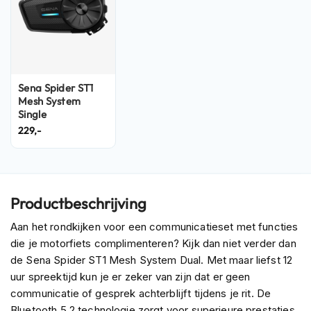
n
H
e
l
m
Sena Spider ST1
e
Mesh System
n
Single
m
e
229,-
t
z
o
n
n
Productbeschrijving
e
v
Aan het rondkijken voor een communicatieset met functies
i
die je motorfiets complimenteren? Kijk dan niet verder dan
z
de Sena Spider ST1 Mesh System Dual. Met maar liefst 12
i
e
uur spreektijd kun je er zeker van zijn dat er geen
r
communicatie of gesprek achterblijft tijdens je rit. De
Bluetooth 5.2 technologie zorgt voor superieure prestaties