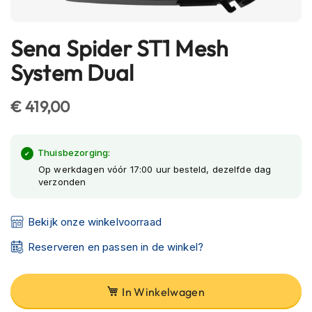
h
e
l
Sena Spider ST1 Mesh
Ga
m
naar
e
System Dual
n
het
begin
B
€ 419,00
van
l
de
u
e
afbeeldingen-
Thuisbezorging:
t
gallerij
o
Op werkdagen vóór 17:00 uur besteld, dezelfde dag
o
verzonden
t
h
Bekijk onze winkelvoorraad
h
e
Reserveren en passen in de winkel?
l
m
e
n
In Winkelwagen