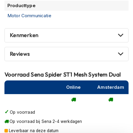
m
Producttype
e
n
Motor Communicatie
R
a
Kenmerken
c
e
h
Reviews
e
l
m
e
Voorraad
Sena Spider ST1 Mesh System Dual
n
Online
Amsterdam
R
e
t
r
o
Op voorraad
h
Op voorraad bij Sena 2-4 werkdagen
e
l
Leverbaar na deze datum