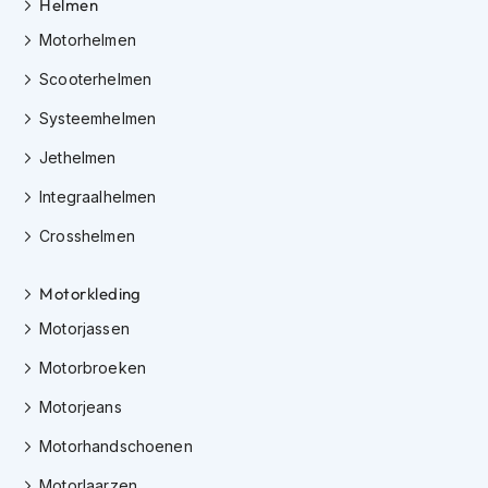
Helmen
h
e
Motorhelmen
l
m
Scooterhelmen
e
n
Systeemhelmen
D
Jethelmen
a
m
Integraalhelmen
e
s
Crosshelmen
m
o
Motorkleding
t
o
Motorjassen
r
h
Motorbroeken
e
l
Motorjeans
m
e
Motorhandschoenen
n
Motorlaarzen