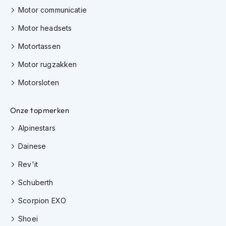
e
Motor communicatie
r
h
Motor headsets
e
l
Motortassen
m
e
Motor rugzakken
n
Motorsloten
B
o
x
Onze topmerken
e
r
Alpinestars
h
Dainese
e
l
Rev'it
m
e
Schuberth
n
Scorpion EXO
F
a
Shoei
s