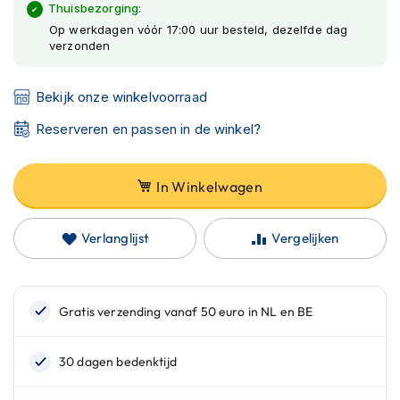
C
Thuisbezorging:
gallerij
a
Op werkdagen vóór 17:00 uur besteld, dezelfde dag
r
verzonden
b
o
n
Bekijk onze winkelvoorraad
h
e
Reserveren en passen in de winkel?
l
m
e
In Winkelwagen
n
E
Verlanglijst
Vergelijken
n
d
u
r
o
h
e
l
m
e