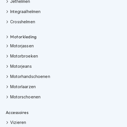
Jethelmen
K
i
Integraalhelmen
n
d
Crosshelmen
e
r
Motorkleding
m
o
Motorjassen
t
o
Motorbroeken
r
h
Motorjeans
e
l
Motorhandschoenen
m
e
Motorlaarzen
n
Motorschoenen
S
c
Accessoires
o
o
Vizieren
t