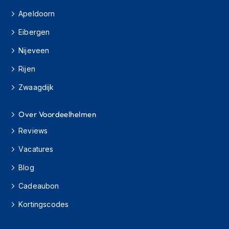
H
e
Apeldoorn
r
e
Eibergen
n
Nijeveen
s
c
Rijen
o
o
Zwaagdijk
t
e
r
Over Voordeelhelmen
h
e
Reviews
l
m
Vacatures
e
Blog
n
Cadeaubon
D
a
Kortingscodes
m
e
s