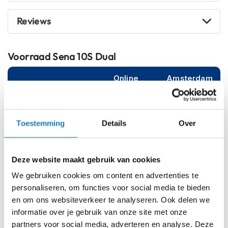
m
e
Reviews
n
S
t
Voorraad
Sena 10S Dual
i
l
Online
Amsterdam
l
e
m
o
t
Op voorraad
Toestemming
Details
Over
o
Op voorraad bij Sena 2-4 werkdagen
r
h
Leverbaar na deze datum
e
Deze website maakt gebruik van cookies
l
Levertijd onbekend, neem eventueel contact met ons op
We gebruiken cookies om content en advertenties te
m
Niet meer leverbaar
e
personaliseren, om functies voor social media te bieden
n
en om ons websiteverkeer te analyseren. Ook delen we
Zo werkt Reserveren & Passen
informatie over je gebruik van onze site met onze
F
Controleer de winkelvoorraad in bovenstaande tabel.
partners voor social media, adverteren en analyse. Deze
l