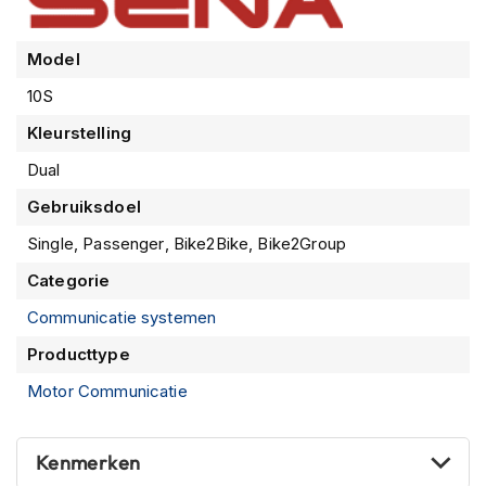
m
e
n
Model
10S
R
a
Kleurstelling
c
e
Dual
h
e
Gebruiksdoel
l
m
Single, Passenger, Bike2Bike, Bike2Group
e
Categorie
n
Communicatie systemen
R
e
Producttype
t
r
Motor Communicatie
o
h
e
Kenmerken
l