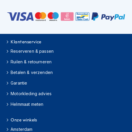
h
i
o
n
h
e
l
Klantenservice
m
e
Reserveren & passen
n
Ruilen & retourneren
V
e
Betalen & verzenden
s
p
Garantie
a
Motorkleding advies
h
e
Helmmaat meten
l
m
e
Onze winkels
n
Amsterdam