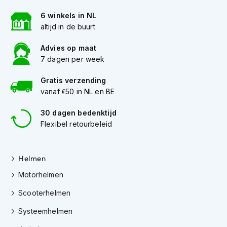
h
e
6 winkels in NL
l
altijd in de buurt
m
e
Advies op maat
n
7 dagen per week
D
a
Gratis verzending
m
vanaf €50 in NL en BE
e
s
30 dagen bedenktijd
m
Flexibel retourbeleid
o
t
o
r
Helmen
h
Motorhelmen
e
l
Scooterhelmen
m
e
Systeemhelmen
n