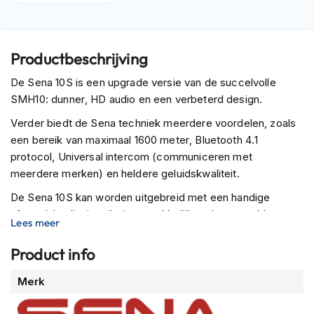
P
i
l
o
Productbeschrijving
t
e
De Sena 10S is een upgrade versie van de succelvolle
n
h
SMH10: dunner, HD audio en een verbeterd design.
e
Verder biedt de Sena techniek meerdere voordelen, zoals
l
m
een bereik van maximaal 1600 meter, Bluetooth 4.1
e
protocol, Universal intercom (communiceren met
n
meerdere merken) en heldere geluidskwaliteit.
P
De Sena 10S kan worden uitgebreid met een handige
i
afstandsbediening die je gemakkelijk op het stuur klemt.
n
Lees meer
l
Zo bedien je het communicatiesysteem zonder het stuur
o
los te laten.
Product info
c
k
Meer
Merk
h
informatie
e
l