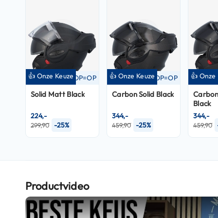
Crosshelmen
Fietshelmen
Helm
accessoires
Vizieren
👍 Onze Keuze
👍 Onze Keuze
👍 Onze
OP=OP
OP=OP
Pinlocks
Solid Matt Black
Carbon Solid Black
Carbon
Tear-
Black
offs
224,-
344,-
344,-
-25%
-25%
299,90
459,90
459,90
Crossbrillen
Oordoppen
Onderhoud
helm
Productvideo
Helm
houder
&