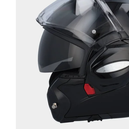
Race
helmen
Retro
helmen
Stille
motorhelmen
Flip
back
helmen
Heren
motorhelmen
Dames
motorhelmen
Kinder
motorhelmen
Scooterhelmen