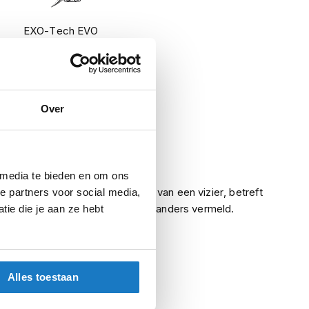
EXO-Tech EVO
Solid Black
Helmen
Over
Systeemhelmen
Meegeleverd
Ja
 media te bieden en om ons
Indien een helm is voorzien van een vizier, betreft
e partners voor social media,
het een helder vizier, tenzij anders vermeld.
ie die je aan ze hebt
Alles toestaan