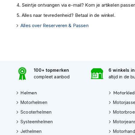
motorpak
Seintje ontvangen via e-mail? Kom je artikelen passen
Motorhoodies
Alles naar tevredenheid? Betaal in de winkel.
Regenkleding
Alles over Reserveren & Passen
Onderkleding
Balaclavas
en
helmmutsen
Koelvesten
100+ topmerken
6 winkels i
Motorsokken
compleet aanbod
altijd in de b
Nekwarmers
Helmen
Motorkled
en
windcollars
Motorhelmen
Motorjass
Verwarmde
Scooterhelmen
Motorbro
onderkleding
Systeemhelmen
Motorjean
Protectie
Jethelmen
Motorhan