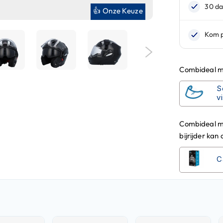
👍 Onze Keuze
Combideal me
S
v
Combideal m
bijrijder kan
C