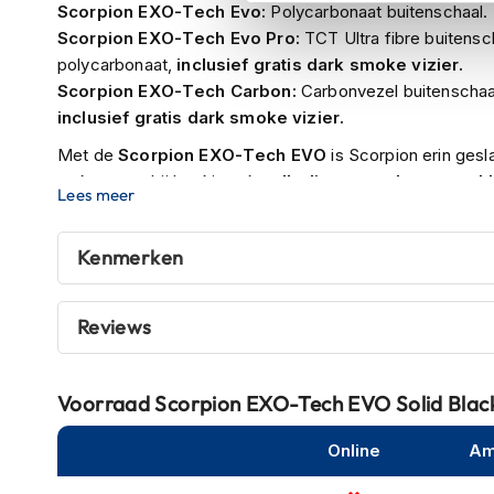
Scorpion EXO-Tech Evo:
Polycarbonaat buitenschaal.
Tex
Scorpion EXO-Tech Evo Pro:
TCT Ultra fibre buitensch
motorjassen
polycarbonaat,
inclusief gratis dark smoke vizier.
Motorbroeken
Scorpion EXO-Tech Carbon:
Carbonvezel buitenschaal,
Heren
inclusief gratis dark smoke vizier.
motorbroeken
Met de
Scorpion EXO-Tech EVO
is Scorpion erin ges
Dames
maken waarbij het kinstuk
volledig naar achteren gekl
Lees meer
motorbroeken
aerodynamica en een betere gewichtsverdeling
van
mogelijkheid om met het heldere vizier te blijven rijden 
Doorwaai
Kenmerken
Scorpion EXO-Tech
voorzien van een zonnevizier
.
motorbroeken
De buitenschaal van deze helm is gemaakt van
polycar
Waterdichte
Reviews
om te weten is dat deze helm
dubbel gehomologeerd
motorbroeken
jethelm goedgekeurd en als integraalhelm.
Leren
Zoals je van een volwaardige tourhelm mag verwachte
motorbroeken
Voorraad
Scorpion EXO-Tech EVO Solid Blac
een
pinlock vizier
. Dit om de kans op beslaan zoveel mo
Textiel
Online
Am
motorbroeken