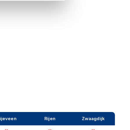
ijeveen
Rijen
Zwaagdijk