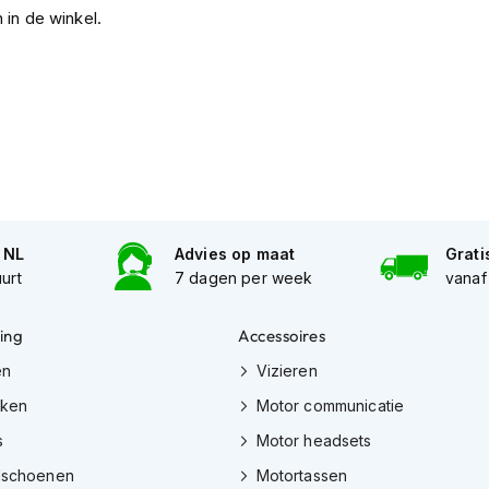
 in de winkel.
n NL
Advies op maat
Grati
uurt
7 dagen per week
vanaf
ing
Accessoires
en
Vizieren
eken
Motor communicatie
s
Motor headsets
dschoenen
Motortassen