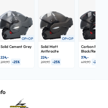
OP=OP
OP=OP
OP
Solid Cement Grey
Solid Matt
Carbon Rover
Anthracite
Black/Red
224,-
224,-
374,-
-25%
-25%
-25%
299,90
299,90
499,90
nfo