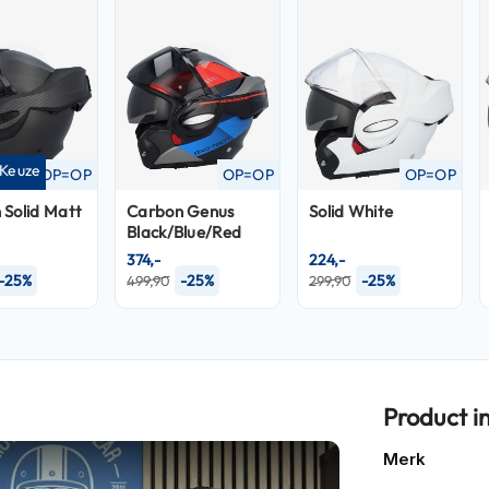
 Keuze
OP=OP
OP=OP
OP=OP
 Solid Matt
Carbon Genus
Solid White
Black/Blue/Red
374,-
224,-
-25%
-25%
-25%
499,90
299,90
Product i
Meer
Merk
informatie