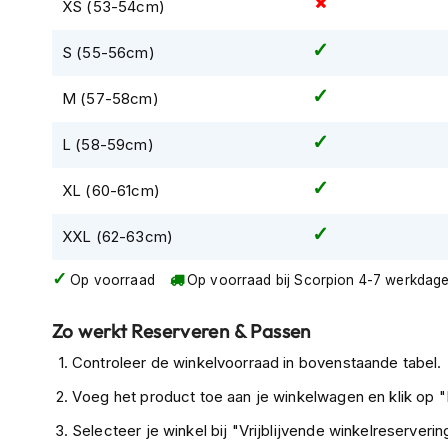
Gore-
XS (53-54cm)
Tex
S (55-56cm)
motorbroeken
Kevlar
M (57-58cm)
motorbroeken
L (58-59cm)
Cargo
motorbroeken
XL (60-61cm)
Motorjeans
XXL (62-63cm)
Motorpakken
Heren
Op voorraad
Op voorraad bij Scorpion 4-7 werkdag
motorpak
Dames
Zo werkt Reserveren & Passen
motorpak
Controleer de winkelvoorraad in bovenstaande tabel.
Eendelig
Voeg het product toe aan je winkelwagen en klik op "I
motorpak
Selecteer je winkel bij "Vrijblijvende winkelreservering
Tweedelig