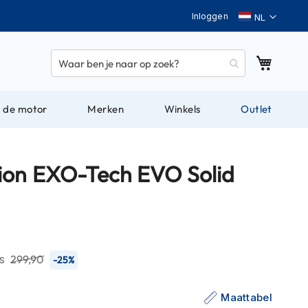
Taal
Inloggen
Winkel
 de motor
Merken
Winkels
Outlet
ion EXO-Tech EVO Solid
js
299,90
-25%
Maattabel