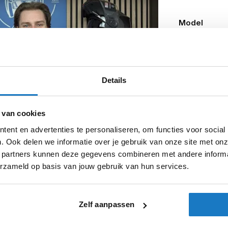
Model
Kleurstelling
Producttype
Details
Categorie
Pinlock
 van cookies
Zonnevizier
ent en advertenties te personaliseren, om functies voor social
Let op
. Ook delen we informatie over je gebruik van onze site met onz
 partners kunnen deze gegevens combineren met andere informat
erzameld op basis van jouw gebruik van hun services.
Zelf aanpassen
jn daarvan de belangrijkste verschillen: