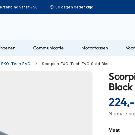
Ga
verzending vanaf € 50
30 dagen bedenktijd
naar
de
inhoud
choenen
Communicatie
Motortassen
Voor
n EXO-Tech EVO
Scorpion EXO-Tech EVO Solid Black
Scorp
Black
224,-
Normale pri
Maat