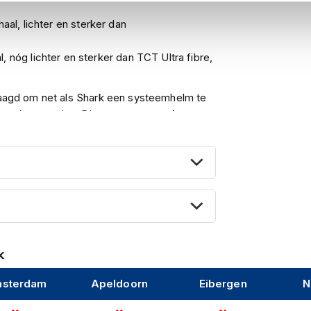
aal, lichter en sterker dan
 nóg lichter en sterker dan TCT Ultra fibre,
laagd om net als Shark een systeemhelm te
apt
kan worden. Dit zorgt voor een
betere
 de helm. Daarnaast heb je hierdoor de
terwijl de kinbak is weggeklapt. Ook is de
bonaat
en komt in
twee maten
. Wat fijn is
is. Hierdoor is de EXO-Tech EVO zowel als
n komt de Scorpion EXO-Tech standaard met
k
gelijk te minimaliseren.
sterdam
Apeldoorn
Eibergen
N