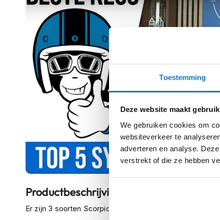
kapstok
Motorkleding
Motorjassen
Heren
motorjassen
Dames
Toestemming
Play
motorjassen
Doorwaai
Deze website maakt gebruik
motorjassen
We gebruiken cookies om cont
Waterdichte
websiteverkeer te analyseren
motorjassen
adverteren en analyse. Deze
verstrekt of die ze hebben v
Leren
motorjassen
Productbeschrijving
Textiele
motorjassen
Er zijn 3 soorten Scorpion EXO-Tech Evo modellen, dit zi
Gore-