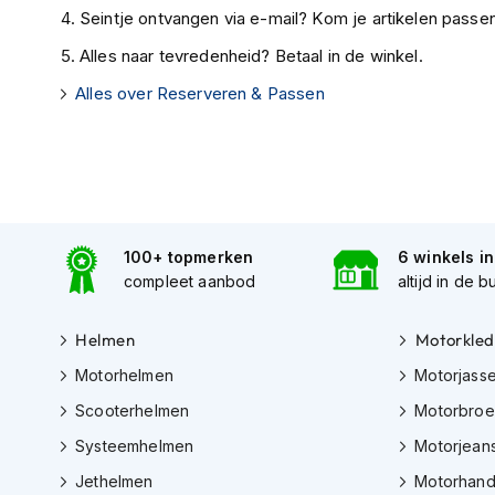
motorpak
Seintje ontvangen via e-mail? Kom je artikelen passen
Motorhoodies
Alles naar tevredenheid? Betaal in de winkel.
Regenkleding
Alles over Reserveren & Passen
Onderkleding
Balaclavas
en
helmmutsen
Koelvesten
100+ topmerken
6 winkels i
Motorsokken
compleet aanbod
altijd in de b
Nekwarmers
Helmen
Motorkled
en
windcollars
Motorhelmen
Motorjass
Verwarmde
Scooterhelmen
Motorbro
onderkleding
Systeemhelmen
Motorjean
Protectie
Jethelmen
Motorhan