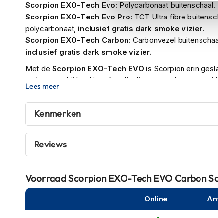
Scorpion EXO-Tech Evo:
Polycarbonaat buitenschaal.
Tex
Scorpion EXO-Tech Evo Pro:
TCT Ultra fibre buitensch
motorjassen
polycarbonaat,
inclusief gratis dark smoke vizier.
Motorbroeken
Scorpion EXO-Tech Carbon:
Carbonvezel buitenschaal,
Heren
inclusief gratis dark smoke vizier.
motorbroeken
Met de
Scorpion EXO-Tech EVO
is Scorpion erin ges
Dames
maken waarbij het kinstuk
volledig naar achteren gekl
Lees meer
motorbroeken
aerodynamica en een betere gewichtsverdeling
van
mogelijkheid om met het heldere vizier te blijven rijden 
Doorwaai
Kenmerken
Scorpion EXO-Tech
voorzien van een zonnevizier
.
motorbroeken
De buitenschaal van deze helm is gemaakt van
polycar
Waterdichte
Reviews
om te weten is dat deze helm
dubbel gehomologeerd
motorbroeken
jethelm goedgekeurd en als integraalhelm.
Leren
Zoals je van een volwaardige tourhelm mag verwachte
motorbroeken
Voorraad
Scorpion EXO-Tech EVO Carbon Sol
een
pinlock vizier
. Dit om de kans op beslaan zoveel mo
Textiel
Online
Am
motorbroeken