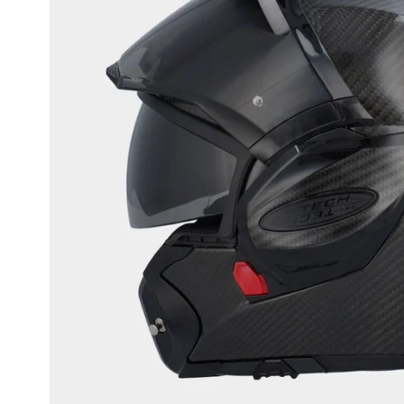
Race
helmen
Retro
helmen
Stille
motorhelmen
Flip
back
helmen
Heren
motorhelmen
Dames
motorhelmen
Kinder
motorhelmen
Scooterhelmen