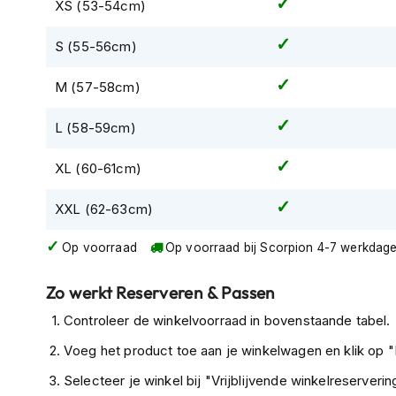
Gore-
XS (53-54cm)
Tex
S (55-56cm)
motorbroeken
Kevlar
M (57-58cm)
motorbroeken
L (58-59cm)
Cargo
motorbroeken
XL (60-61cm)
Motorjeans
XXL (62-63cm)
Motorpakken
Heren
Op voorraad
Op voorraad bij Scorpion 4-7 werkdag
motorpak
Dames
Zo werkt Reserveren & Passen
motorpak
Controleer de winkelvoorraad in bovenstaande tabel.
Eendelig
Voeg het product toe aan je winkelwagen en klik op "I
motorpak
Selecteer je winkel bij "Vrijblijvende winkelreservering
Tweedelig