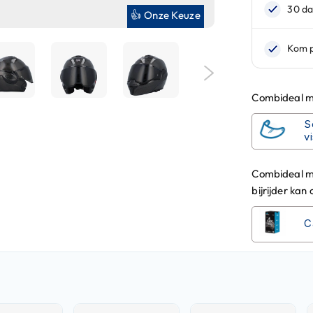
👍 Onze Keuze
Combideal me
S
v
Combideal m
bijrijder kan
C