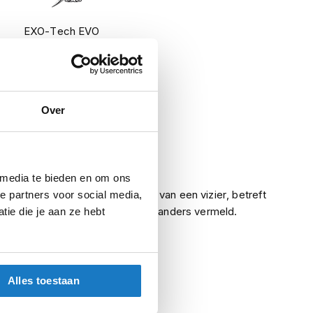
EXO-Tech EVO
Carbon Solid Black
Helmen
Over
Systeemhelmen
Meegeleverd
Ja
 media te bieden en om ons
Indien een helm is voorzien van een vizier, betreft
e partners voor social media,
het een helder vizier, tenzij anders vermeld.
ie die je aan ze hebt
Alles toestaan