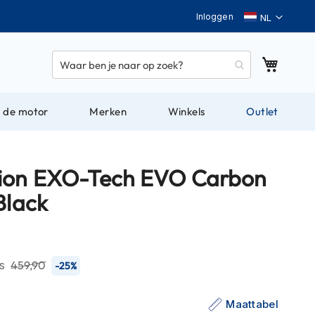
Taal
Inloggen
Winkel
 de motor
Merken
Winkels
Outlet
ion EXO-Tech EVO Carbon
Black
-
js
459,90
-25%
Maattabel