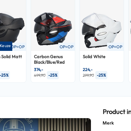
 Keuze
OP=OP
OP=OP
OP=OP
 Solid Matt
Carbon Genus
Solid White
Black/Blue/Red
374,-
224,-
-25%
-25%
-25%
499,90
299,90
Product i
Meer
Merk
informatie