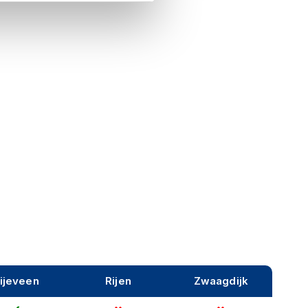
ijeveen
Rijen
Zwaagdijk