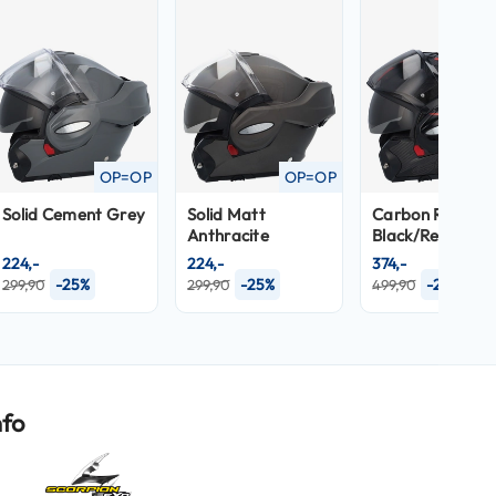
OP=OP
OP=OP
OP
Solid Cement Grey
Solid Matt
Carbon Rover
Anthracite
Black/Red
224,-
224,-
374,-
-25%
-25%
-25%
299,90
299,90
499,90
nfo