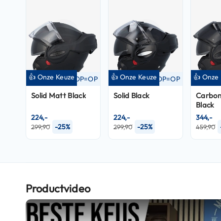
Crosshelmen
Fietshelmen
Helm
accessoires
Vizieren
👍 Onze Keuze
👍 Onze Keuze
👍 Onze
OP=OP
OP=OP
Pinlocks
Solid Matt Black
Solid Black
Carbon
Tear-
Black
offs
224,-
224,-
344,-
-25%
-25%
299,90
299,90
459,90
Crossbrillen
Oordoppen
Onderhoud
helm
Productvideo
Helm
houder
&