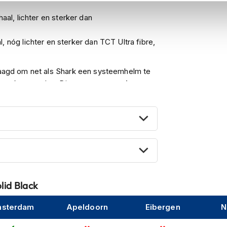
aal, lichter en sterker dan
 nóg lichter en sterker dan TCT Ultra fibre,
laagd om net als Shark een systeemhelm te
apt
kan worden. Dit zorgt voor een
betere
 de helm. Daarnaast heb je hierdoor de
terwijl de kinbak is weggeklapt. Ook is de
bonaat
en komt in
twee maten
. Wat fijn is
is. Hierdoor is de EXO-Tech EVO zowel als
n komt de Scorpion EXO-Tech standaard met
id Black
gelijk te minimaliseren.
sterdam
Apeldoorn
Eibergen
N