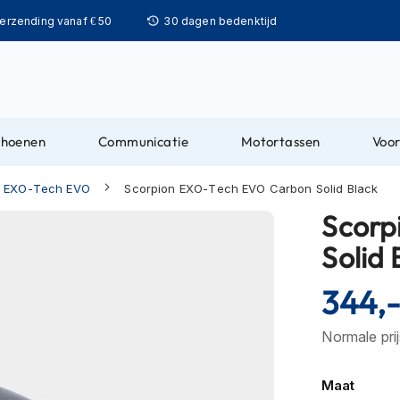
Ga
verzending vanaf € 50
30 dagen bedenktijd
naar
de
inhoud
choenen
Communicatie
Motortassen
Voor
n EXO-Tech EVO
Scorpion EXO-Tech EVO Carbon Solid Black
Scorp
Solid 
344,
Normale pri
Maat