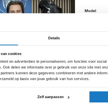
Model
Kleurstelling
Producttype
Details
Categorie
Pinlock
 van cookies
Zonnevizier
ent en advertenties te personaliseren, om functies voor social
Let op
. Ook delen we informatie over je gebruik van onze site met onz
 partners kunnen deze gegevens combineren met andere informat
erzameld op basis van jouw gebruik van hun services.
Zelf aanpassen
jn daarvan de belangrijkste verschillen: