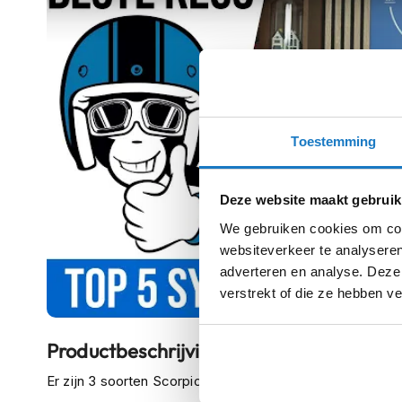
kapstok
Motorkleding
Motorjassen
Heren
motorjassen
Dames
Toestemming
Play
motorjassen
Doorwaai
Deze website maakt gebruik
motorjassen
We gebruiken cookies om cont
Waterdichte
websiteverkeer te analyseren
motorjassen
adverteren en analyse. Deze
verstrekt of die ze hebben v
Leren
motorjassen
Productbeschrijving
Textiele
motorjassen
Er zijn 3 soorten Scorpion EXO-Tech Evo modellen, dit zi
Gore-