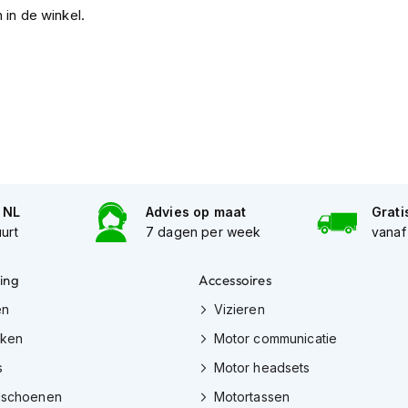
 in de winkel.
n NL
Advies op maat
Grati
uurt
7 dagen per week
vanaf
ing
Accessoires
en
Vizieren
eken
Motor communicatie
s
Motor headsets
dschoenen
Motortassen