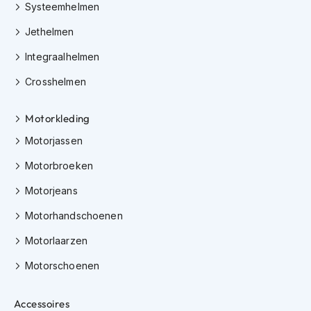
e
Systeemhelmen
r
h
Jethelmen
e
l
Integraalhelmen
m
Crosshelmen
e
n
Motorkleding
B
o
Motorjassen
x
e
Motorbroeken
r
h
Motorjeans
e
l
Motorhandschoenen
m
Motorlaarzen
e
n
Motorschoenen
F
a
Accessoires
s