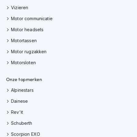
h
Vizieren
i
o
Motor communicatie
n
h
Motor headsets
e
l
Motortassen
m
e
Motor rugzakken
n
Motorsloten
V
e
Onze topmerken
s
p
Alpinestars
a
h
Dainese
e
l
Rev'it
m
e
Schuberth
n
Scorpion EXO