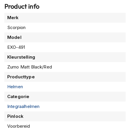
m
Product info
e
n
Meer
Merk
informatie
R
Scorpion
a
Model
c
e
EXO-491
h
e
Kleurstelling
l
m
Zumo Matt Black/Red
e
n
Producttype
Helmen
R
e
Categorie
t
r
Integraalhelmen
o
h
Pinlock
e
l
Voorbereid