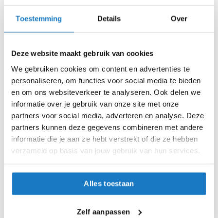
XS (53-54cm)
i
p
Toestemming
Details
Over
S (55-56cm)
b
a
c
M (57-58cm)
Deze website maakt gebruik van cookies
k
h
We gebruiken cookies om content en advertenties te
L (59-60cm)
e
personaliseren, om functies voor social media te bieden
l
m
en om ons websiteverkeer te analyseren. Ook delen we
XL (61-62cm)
e
informatie over je gebruik van onze site met onze
n
XXL (63-64cm)
partners voor social media, adverteren en analyse. Deze
01-10-2026
01-10-2026
partners kunnen deze gegevens combineren met andere
H
Op voorraad
e
informatie die je aan ze hebt verstrekt of die ze hebben
r
verzameld op basis van jouw gebruik van hun services.
Op voorraad bij Scorpion 4-7 werkdagen
e
n
Leverbaar na deze datum
m
Levertijd onbekend, neem eventueel contact met ons op
o
Alles toestaan
t
Niet meer leverbaar
o
r
Zelf aanpassen
Zo werkt Reserveren & Passen