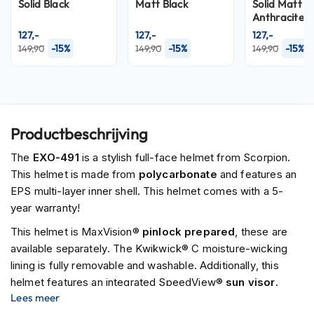
P
Solid Black
Matt Black
Solid Matt
i
Anthracite
l
127,-
127,-
127,-
o
-15%
-15%
-15%
149,90
149,90
149,90
t
e
n
h
e
l
Productbeschrijving
m
e
The
EXO-491
is a stylish full-face helmet from Scorpion.
n
This helmet is made from
polycarbonate
and features an
P
EPS multi-layer inner shell. This helmet comes with a 5-
i
year warranty!
n
l
This helmet is MaxVision®
pinlock prepared
, these are
o
available separately. The Kwikwick® C moisture-wicking
c
lining is fully removable and washable. Additionally, this
k
helmet features an integrated SpeedView®
sun visor
.
h
e
Lees meer
l