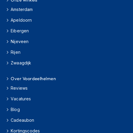
s
Amsterdam
c
o
Apeldoorn
o
t
Eibergen
e
r
Nijeveen
h
e
Rijen
l
m
Zwaagdijk
e
n
Over Voordeelhelmen
K
Reviews
i
n
Vacatures
d
e
Blog
r
s
Cadeaubon
c
o
Kortingscodes