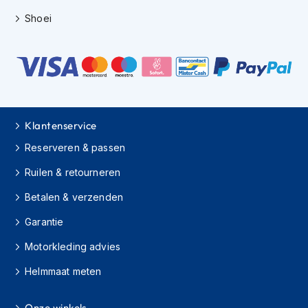
H
e
Shoei
r
e
n
s
c
o
o
t
Klantenservice
e
r
Reserveren & passen
h
Ruilen & retourneren
e
l
Betalen & verzenden
m
e
Garantie
n
Motorkleding advies
D
a
Helmmaat meten
m
e
s
Onze winkels