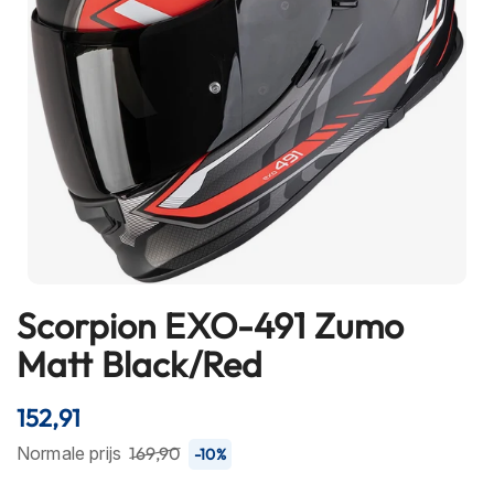
h
e
l
m
e
n
B
l
u
e
t
o
o
t
Scorpion EXO-491 Zumo
Ga
h
naar
Matt Black/Red
h
het
e
l
begin
152,91
m
van
e
de
Normale prijs
169,90
-10%
n
afbeeldingen-