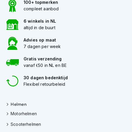
100+ topmerken
K
compleet aanbod
i
n
6 winkels in NL
d
e
altijd in de buurt
r
m
Advies op maat
o
7 dagen per week
t
o
Gratis verzending
r
vanaf €50 in NL en BE
h
e
l
30 dagen bedenktijd
m
Flexibel retourbeleid
e
n
Helmen
S
c
Motorhelmen
o
o
Scooterhelmen
t