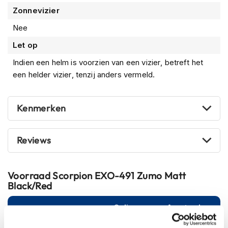
m
Zonnevizier
e
n
Nee
S
Let op
t
i
Indien een helm is voorzien van een vizier, betreft het
l
een helder vizier, tenzij anders vermeld.
l
e
m
Kenmerken
o
t
o
r
Reviews
h
e
l
Voorraad
Scorpion EXO-491 Zumo Matt
m
Black/Red
e
n
Online
Amsterdam
F
l