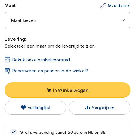
C
gallerij
Maat
Maattabel
a
r
b
o
n
h
Levering:
e
Selecteer een maat om de levertijd te zien
l
m
e
Bekijk onze winkelvoorraad
n
Reserveren en passen in de winkel?
E
n
d
In Winkelwagen
u
r
o
Verlanglijst
Vergelijken
h
e
l
m
e