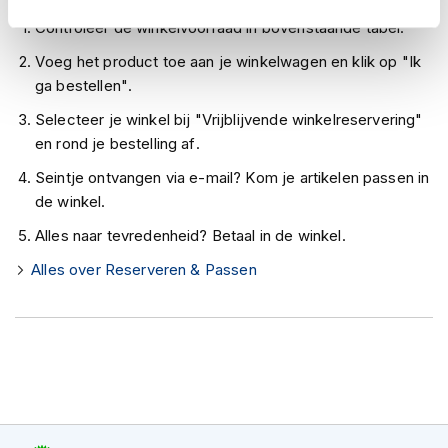
h
e
Controleer de winkelvoorraad in bovenstaande tabel.
l
Voeg het product toe aan je winkelwagen en klik op "Ik
m
e
ga bestellen".
n
Selecteer je winkel bij "Vrijblijvende winkelreservering"
D
en rond je bestelling af.
a
m
Seintje ontvangen via e-mail? Kom je artikelen passen in
e
de winkel.
s
m
Alles naar tevredenheid? Betaal in de winkel.
o
Alles over Reserveren & Passen
t
o
r
h
e
l
m
e
n