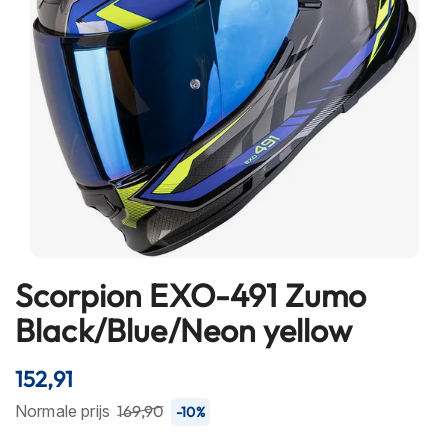
h
e
l
m
e
n
B
l
u
e
t
o
o
t
Scorpion EXO-491 Zumo
Ga
h
naar
Black/Blue/Neon yellow
h
het
e
l
begin
152,91
m
van
e
de
Normale prijs
169,90
-10%
n
afbeeldingen-