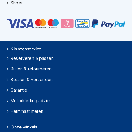
H
Shoei
e
r
e
n
s
c
o
o
Klantenservice
t
e
Reserveren & passen
r
h
Ruilen & retourneren
e
Betalen & verzenden
l
m
Garantie
e
n
Motorkleding advies
D
Helmmaat meten
a
m
e
Onze winkels
s