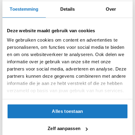
i
Toestemming
Details
Over
p
S (55-56cm)
b
a
M (57-58cm)
c
Deze website maakt gebruik van cookies
k
L (59-60cm)
h
We gebruiken cookies om content en advertenties te
e
personaliseren, om functies voor social media te bieden
l
XL (61-62cm)
en om ons websiteverkeer te analyseren. Ook delen we
m
informatie over je gebruik van onze site met onze
e
XXL (63-64cm)
n
partners voor social media, adverteren en analyse. Deze
partners kunnen deze gegevens combineren met andere
H
Op voorraad
informatie die je aan ze hebt verstrekt of die ze hebben
e
Op voorraad bij Scorpion 4-7 werkdagen
verzameld op basis van jouw gebruik van hun services.
r
e
Leverbaar na deze datum
n
Levertijd onbekend, neem eventueel contact met ons op
m
Alles toestaan
o
Niet meer leverbaar
t
o
Zo werkt Reserveren & Passen
Zelf aanpassen
r