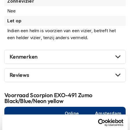
Zonnevizier
m
e
Nee
n
Let op
S
t
Indien een helm is voorzien van een vizier, betreft het
i
een helder vizier, tenzij anders vermeld.
l
l
e
Kenmerken
m
o
t
o
Reviews
r
h
e
Voorraad
Scorpion EXO-491 Zumo
l
Black/Blue/Neon yellow
m
e
n
Online
Amsterdam
F
XS (53-54cm)
l