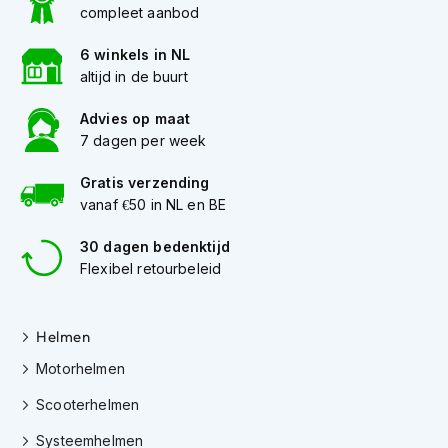
compleet aanbod
K
i
n
6 winkels in NL
d
altijd in de buurt
e
r
Advies op maat
m
7 dagen per week
o
t
Gratis verzending
o
vanaf €50 in NL en BE
r
h
e
30 dagen bedenktijd
l
Flexibel retourbeleid
m
e
n
Helmen
S
Motorhelmen
c
o
Scooterhelmen
o
t
Systeemhelmen