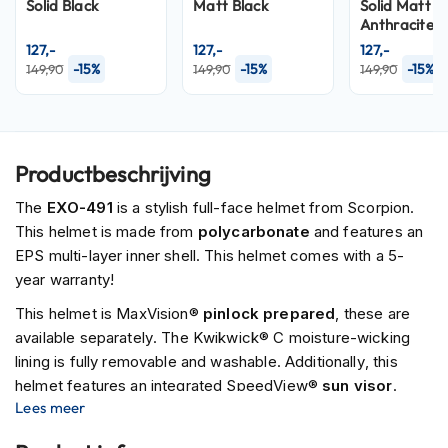
P
Solid Black
Matt Black
Solid Matt
i
Anthracite
l
127,-
127,-
127,-
o
-15%
-15%
-15%
149,90
149,90
149,90
t
e
n
h
e
Productbeschrijving
l
m
The
EXO-491
is a stylish full-face helmet from Scorpion.
e
This helmet is made from
polycarbonate
and features an
n
EPS multi-layer inner shell. This helmet comes with a 5-
P
year warranty!
i
n
This helmet is MaxVision®
pinlock prepared
, these are
l
available separately. The Kwikwick® C moisture-wicking
o
lining is fully removable and washable. Additionally, this
c
helmet features an integrated SpeedView®
sun visor
.
k
h
Lees meer
e
l