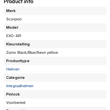
Product info
m
e
Meer
Merk
n
informatie
Scorpion
R
a
Model
c
EXO-491
e
h
Kleurstelling
e
l
Zumo Black/Blue/Neon yellow
m
e
Producttype
n
Helmen
R
Categorie
e
t
Integraalhelmen
r
o
Pinlock
h
e
Voorbereid
l