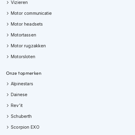
Vizieren
h
i
Motor communicatie
o
n
Motor headsets
h
e
Motortassen
l
m
Motor rugzakken
e
n
Motorsloten
V
Onze topmerken
e
s
Alpinestars
p
a
Dainese
h
e
Rev'it
l
m
Schuberth
e
n
Scorpion EXO