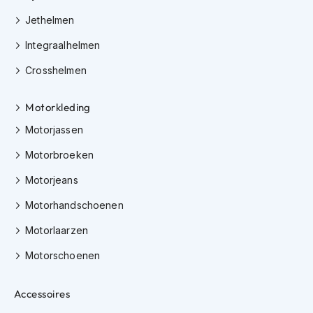
e
r
Jethelmen
h
e
Integraalhelmen
l
m
Crosshelmen
e
n
Motorkleding
B
Motorjassen
o
x
Motorbroeken
e
r
Motorjeans
h
e
Motorhandschoenen
l
m
Motorlaarzen
e
Motorschoenen
n
F
Accessoires
a
s