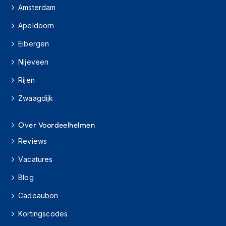
s
Amsterdam
c
Apeldoorn
o
o
Eibergen
t
e
Nijeveen
r
h
Rijen
e
l
Zwaagdijk
m
e
n
Over Voordeelhelmen
Reviews
K
i
Vacatures
n
d
Blog
e
r
Cadeaubon
s
c
Kortingscodes
o