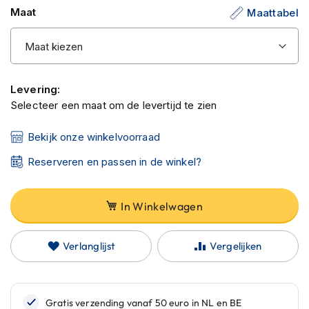
C
gallerij
Maat
Maattabel
a
r
b
o
n
h
Levering:
e
Selecteer een maat om de levertijd te zien
l
m
e
Bekijk onze winkelvoorraad
n
Reserveren en passen in de winkel?
E
n
d
In Winkelwagen
u
r
o
Verlanglijst
Vergelijken
h
e
l
m
e