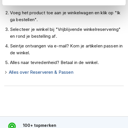
h
Controleer de winkelvoorraad in bovenstaande tabel.
e
l
Voeg het product toe aan je winkelwagen en klik op "Ik
m
ga bestellen".
e
n
Selecteer je winkel bij "Vrijblijvende winkelreservering"
en rond je bestelling af.
D
a
Seintje ontvangen via e-mail? Kom je artikelen passen in
m
de winkel.
e
s
Alles naar tevredenheid? Betaal in de winkel.
m
Alles over Reserveren & Passen
o
t
o
r
h
e
l
m
e
n
100+ topmerken