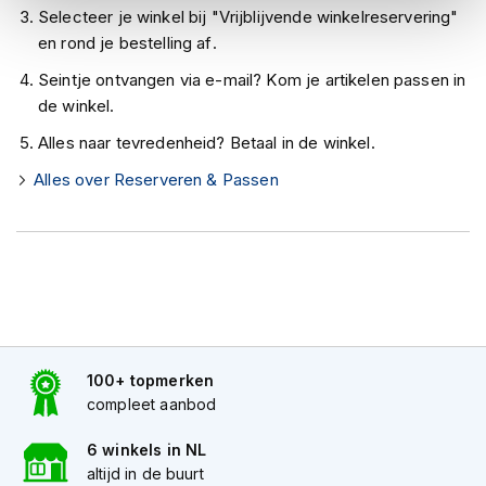
h
Selecteer je winkel bij "Vrijblijvende winkelreservering"
e
en rond je bestelling af.
l
m
Seintje ontvangen via e-mail? Kom je artikelen passen in
e
de winkel.
n
Alles naar tevredenheid? Betaal in de winkel.
D
a
Alles over Reserveren & Passen
m
e
s
m
o
t
o
r
h
e
100+ topmerken
l
compleet aanbod
m
e
6 winkels in NL
n
altijd in de buurt