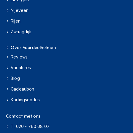
s
c
Nijeveen
o
Rijen
o
t
Zwaagdijk
e
r
h
Over Voordeelhelmen
e
l
Reviews
m
e
Vacatures
n
Blog
K
Cadeaubon
i
n
Kortingscodes
d
e
r
Contact met ons
s
c
T. 020 - 760 08 07
o