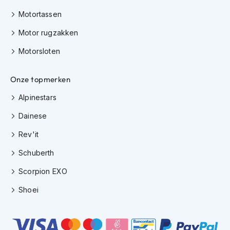
h
Motortassen
i
o
Motor rugzakken
n
h
Motorsloten
e
l
m
Onze topmerken
e
n
Alpinestars
V
Dainese
e
Rev'it
s
p
Schuberth
a
h
Scorpion EXO
e
l
Shoei
m
e
n