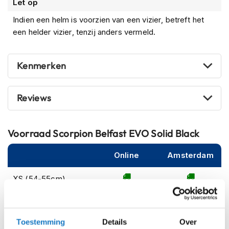
Let op
m
e
Indien een helm is voorzien van een vizier, betreft het
n
een helder vizier, tenzij anders vermeld.
S
t
i
Kenmerken
l
l
e
Reviews
m
o
t
o
Voorraad
Scorpion Belfast EVO Solid Black
r
h
Online
Amsterdam
e
l
m
XS (54-55cm)
e
n
S (55-56cm)
F
Toestemming
Details
Over
M (57-58cm)
l