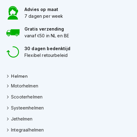
K
Advies op maat
i
7 dagen per week
n
d
e
Gratis verzending
r
vanaf €50 in NL en BE
m
o
30 dagen bedenktijd
t
Flexibel retourbeleid
o
r
h
e
Helmen
l
Motorhelmen
m
e
Scooterhelmen
n
Systeemhelmen
S
c
Jethelmen
o
o
Integraalhelmen
t