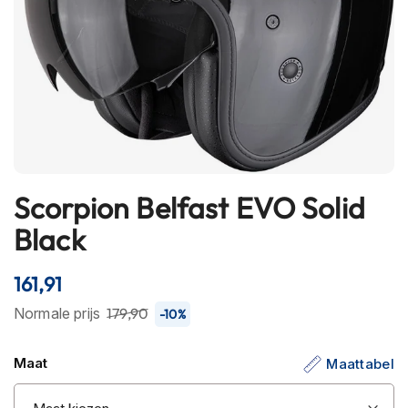
h
e
l
m
e
n
B
l
u
e
Scorpion Belfast EVO Solid
Ga
t
o
naar
Black
o
het
t
begin
h
161,91
van
h
e
de
Normale prijs
179,90
-10%
l
afbeeldingen-
m
gallerij
e
Maat
Maattabel
n