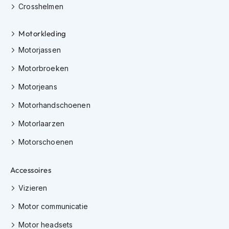
e
Crosshelmen
r
h
e
Motorkleding
l
Motorjassen
m
e
Motorbroeken
n
Motorjeans
B
o
Motorhandschoenen
x
e
Motorlaarzen
r
h
Motorschoenen
e
l
m
Accessoires
e
n
Vizieren
Motor communicatie
F
a
Motor headsets
s