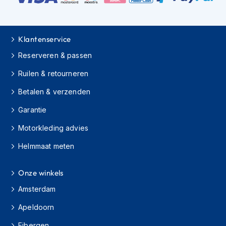
H
e
r
e
Klantenservice
n
s
Reserveren & passen
c
o
Ruilen & retourneren
o
t
Betalen & verzenden
e
r
Garantie
h
e
Motorkleding advies
l
Helmmaat meten
m
e
n
Onze winkels
D
Amsterdam
a
m
Apeldoorn
e
s
Eibergen