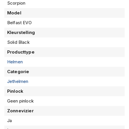
Scorpion
m
e
Model
n
Belfast EVO
R
a
Kleurstelling
c
Solid Black
e
h
Producttype
e
l
Helmen
m
e
Categorie
n
Jethelmen
R
Pinlock
e
t
Geen pinlock
r
o
Zonnevizier
h
e
Ja
l