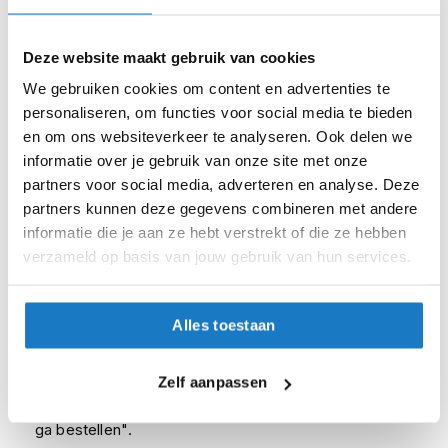
i
p
L (58-59cm)
b
Deze website maakt gebruik van cookies
a
XL (60-61cm)
We gebruiken cookies om content en advertenties te
c
k
personaliseren, om functies voor social media te bieden
h
XXL (62-63cm)
en om ons websiteverkeer te analyseren. Ook delen we
e
informatie over je gebruik van onze site met onze
l
Op voorraad
partners voor social media, adverteren en analyse. Deze
m
e
Op voorraad bij Scorpion 4-7 werkdagen
partners kunnen deze gegevens combineren met andere
n
informatie die je aan ze hebt verstrekt of die ze hebben
Leverbaar na deze datum
verzameld op basis van jouw gebruik van hun services.
H
Levertijd onbekend, neem eventueel contact met ons op
e
Niet meer leverbaar
r
e
Alles toestaan
Zo werkt Reserveren & Passen
n
m
Controleer de winkelvoorraad in bovenstaande tabel.
o
Zelf aanpassen
t
Voeg het product toe aan je winkelwagen en klik op "Ik
o
ga bestellen".
r