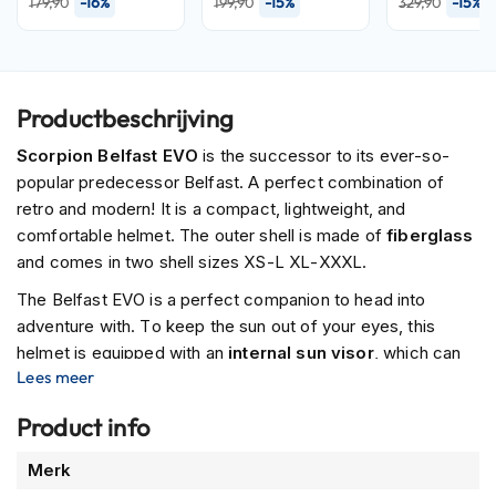
-16%
-15%
-15%
179,90
199,90
329,90
P
i
l
o
t
e
Productbeschrijving
n
h
Scorpion Belfast EVO
is the successor to its ever-so-
e
popular predecessor Belfast. A perfect combination of
l
retro and modern! It is a compact, lightweight, and
m
comfortable helmet. The outer shell is made of
fiberglass
e
n
and comes in two shell sizes XS-L XL-XXXL.
The Belfast EVO is a perfect companion to head into
P
i
adventure with. To keep the sun out of your eyes, this
n
helmet is equipped with an
internal sun visor
, which can
l
Lees meer
easily be lowered with one hand. On top of the helmet, you
o
can optionally attach a peak to emphasize the retro feeling
c
Product info
k
even more.
h
Meer
Merk
e
informatie
l