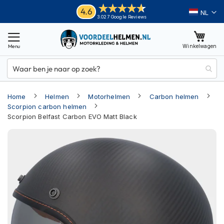
Ga
Helmen
4.6
Taal
3.027 Google Reviews
naar
M
de
o
inhoud
Winkelwagen
t
o
r
h
e
Home
Helmen
Motorhelmen
Carbon helmen
l
m
Scorpion carbon helmen
e
Scorpion Belfast Carbon EVO Matt Black
n
Ga
A
naar
d
het
v
einde
e
van
n
t
de
u
afbeeldingen-
r
gallerij
e