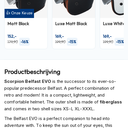
P
i
l
👍 Onze Keuze
o
t
Matt Black
Luxe Matt Black
Luxe White
e
n
152,-
169,-
169,-
h
-16%
-15%
-15%
179,90
199,90
199,90
e
l
m
e
n
Productbeschrijving
P
Scorpion Belfast EVO
is the successor to its ever-so-
i
popular predecessor Belfast. A perfect combination of
n
l
retro and modern! It is a compact, lightweight, and
o
comfortable helmet. The outer shell is made of
fiberglass
c
and comes in two shell sizes XS-L XL-XXXL.
k
h
The Belfast EVO is a perfect companion to head into
e
adventure with. To keep the sun out of your eyes, this
l