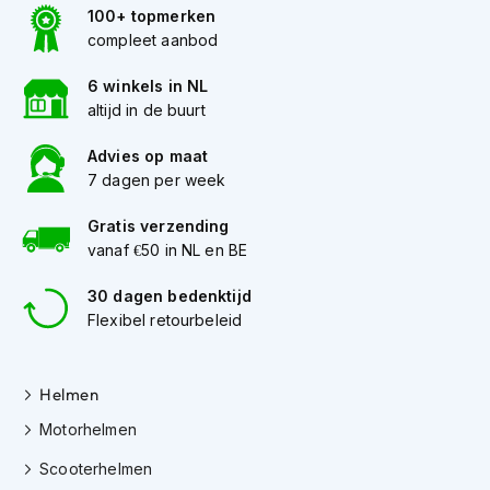
e
100+ topmerken
r
compleet aanbod
h
e
6 winkels in NL
l
m
altijd in de buurt
e
n
Advies op maat
7 dagen per week
B
o
Gratis verzending
x
vanaf €50 in NL en BE
e
r
30 dagen bedenktijd
h
e
Flexibel retourbeleid
l
m
e
Helmen
n
Motorhelmen
F
a
Scooterhelmen
s