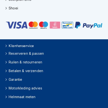
s
Shoei
c
o
o
t
e
r
h
e
l
Klantenservice
m
Reserveren & passen
e
n
Ruilen & retourneren
K
Betalen & verzenden
i
n
Garantie
d
e
Motorkleding advies
r
s
Helmmaat meten
c
o