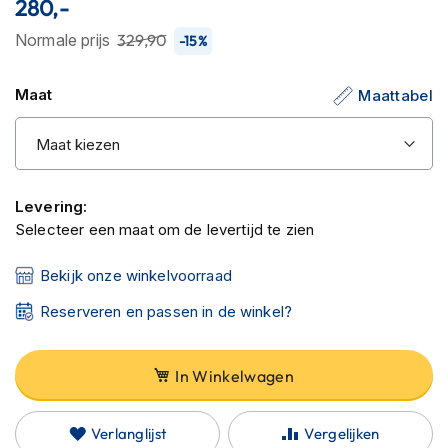
280,-
C
van
a
de
Normale prijs
329,90
-15%
r
afbeeldingen-
b
o
gallerij
Maat
Maattabel
n
h
e
l
m
e
Levering:
n
Selecteer een maat om de levertijd te zien
E
n
Bekijk onze winkelvoorraad
d
u
Reserveren en passen in de winkel?
r
o
h
In Winkelwagen
e
l
m
Verlanglijst
Vergelijken
e