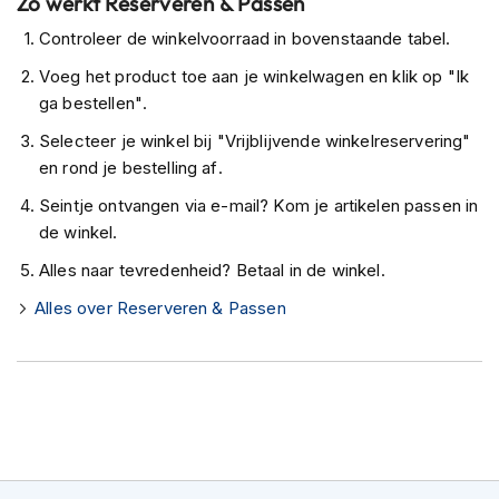
Zo werkt Reserveren & Passen
K
i
Controleer de winkelvoorraad in bovenstaande tabel.
n
Voeg het product toe aan je winkelwagen en klik op "Ik
d
e
ga bestellen".
r
Selecteer je winkel bij "Vrijblijvende winkelreservering"
m
o
en rond je bestelling af.
t
Seintje ontvangen via e-mail? Kom je artikelen passen in
o
r
de winkel.
h
Alles naar tevredenheid? Betaal in de winkel.
e
l
Alles over Reserveren & Passen
m
e
n
S
c
o
o
t