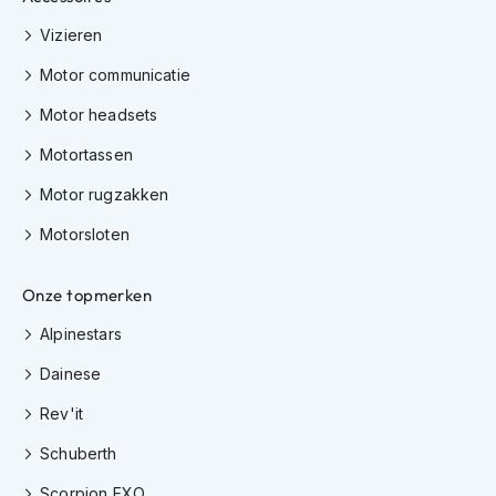
H
e
Vizieren
r
e
Motor communicatie
n
s
Motor headsets
c
o
Motortassen
o
Motor rugzakken
t
e
Motorsloten
r
h
e
Onze topmerken
l
m
Alpinestars
e
n
Dainese
D
Rev'it
a
m
Schuberth
e
s
Scorpion EXO