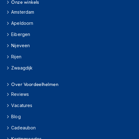
o
Onze winkels
t
Amsterdam
e
r
Apeldoorn
h
e
Eibergen
l
m
Nijeveen
e
n
Rijen
S
Zwaagdijk
y
s
Over Voordeelhelmen
t
e
Reviews
e
m
Vacatures
h
e
Blog
l
m
Cadeaubon
e
n
Kortingscodes