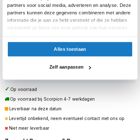
h
XS (54-55cm)
partners voor social media, adverteren en analyse. Deze
e
partners kunnen deze gegevens combineren met andere
l
S (55-56cm)
m
informatie die je aan ze hebt verstrekt of die ze hebben
e
verzameld op basis van jouw gebruik van hun services.
n
M (57-58cm)
D
L (58-59cm)
Alles toestaan
a
m
e
XL (60-61cm)
Zelf aanpassen
s
m
XXL (62-63cm)
o
t
Op voorraad
o
r
Op voorraad bij Scorpion 4-7 werkdagen
h
e
Leverbaar na deze datum
l
Levertijd onbekend, neem eventueel contact met ons op
m
e
Niet meer leverbaar
n