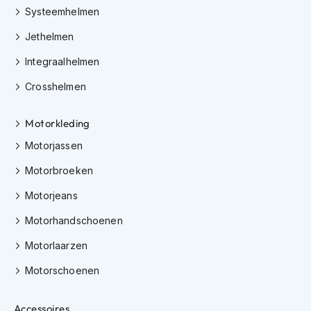
h
Systeemhelmen
i
Jethelmen
o
n
Integraalhelmen
h
e
Crosshelmen
l
m
e
Motorkleding
n
Motorjassen
V
e
Motorbroeken
s
Motorjeans
p
a
Motorhandschoenen
h
e
Motorlaarzen
l
m
Motorschoenen
e
n
Accessoires