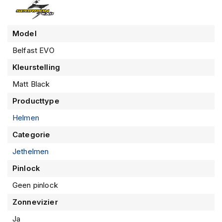
m
e
n
Model
S
t
Belfast EVO
i
Kleurstelling
l
l
Matt Black
e
m
Producttype
o
t
Helmen
o
Categorie
r
h
Jethelmen
e
l
Pinlock
m
e
Geen pinlock
n
Zonnevizier
F
Ja
l