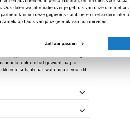
ent en advertenties te personaliseren, om functies voor social
. Ook delen we informatie over je gebruik van onze site met onz
 partners kunnen deze gegevens combineren met andere informat
j er eindelijk is! Een nieuwe A-klasse
erzameld op basis van jouw gebruik van hun services.
ies. Dit is de
Schuberth C5
, de
eavanceerde
Direct Fibre Processing
Zelf aanpassen
– dat is niets nieuws. Maar wat wél anders
verstevigd is met een
extra carbon laag
.
 maar helpt ook om het gewicht laag te
e kleinste schaalmaat, wat prima is voor dit
d, maar de komst van de
ECE 22.06 keuring
and der helmen. Motorhelmen worden met deze
men minimaal moeten voldoen. Zo worden
beweging
en op accessoires zoals een
t komt de kwaliteit en veiligheid van alle
rth C5 is dubbel en dwars geslaagd voor de
uwe tophelm over de
P/J homologatie