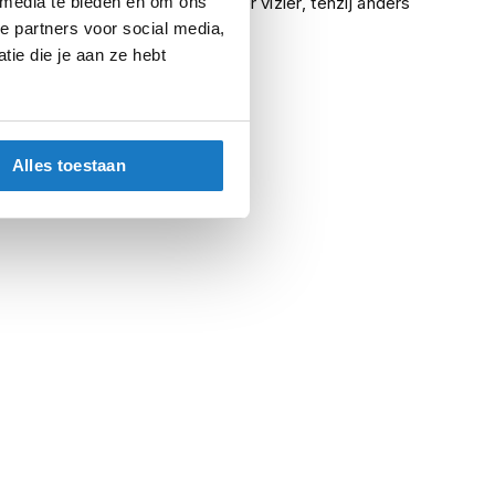
 media te bieden en om ons
betreft het een helder vizier, tenzij anders
e partners voor social media,
vermeld.
ie die je aan ze hebt
Alles toestaan