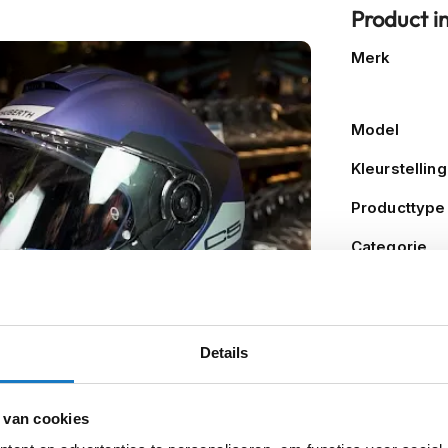
Product i
Meer
Merk
informatie
Model
Kleurstelling
Producttype
Categorie
Pinlock
Zonnevizier
Details
Typegoedke
 van cookies
Let op