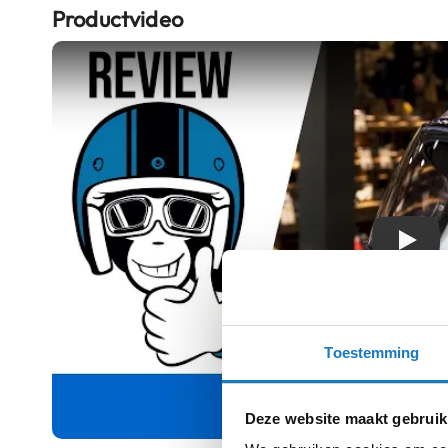
Productvideo
kapstok
Motorkleding
Motorjassen
Heren
motorjassen
Dames
motorjassen
Doorwaai
motorjassen
Play
Waterdichte
motorjassen
Leren
Toestemming
motorjassen
Textiele
motorjassen
Deze website maakt gebruik
Gore-