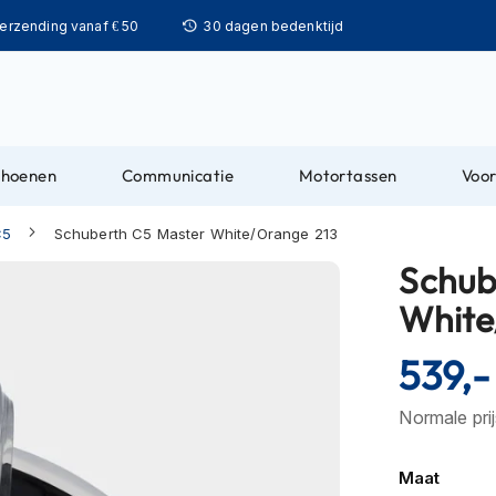
Ga
verzending vanaf € 50
30 dagen bedenktijd
naar
de
inhoud
choenen
Communicatie
Motortassen
Voor
C5
Schuberth C5 Master White/Orange 213
Schub
White
539,-
Normale pri
Maat