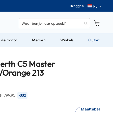
Taal
Inloggen
Winkel
 de motor
Merken
Winkels
Outlet
erth C5 Master
/Orange 213
js
799,95
-33%
Maattabel