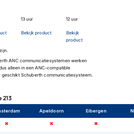
13 uur
12 uur
duct
Bekijk product
Bekijk
product
ijn.
erth ANC communicatiesystemen werken
dus alleen in een ANC-compatible
ier geschikt Schuberth communicatiesysteem.
 213
sterdam
Apeldoorn
Eibergen
N