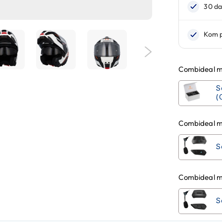
Combideal m
S
(
Combideal m
S
Combideal m
S