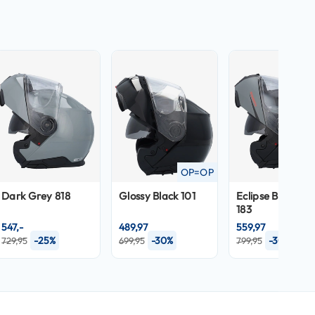
OP=OP
OP
Dark Grey 818
Glossy Black 101
Eclipse Black/R
183
547,-
489,97
559,97
-25%
-30%
-30%
729,95
699,95
799,95