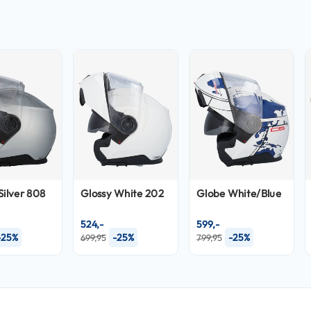
Silver 808
Glossy White 202
Globe White/Blue
524,-
599,-
-25%
-25%
-25%
699,95
799,95