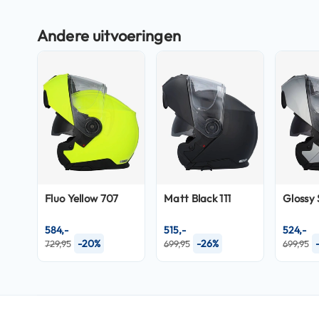
Crosshelmen
Fietshelmen
Helm
accessoires
Vizieren
Pinlocks
Tear-
offs
Crossbrillen
Fluo Yellow 707
Matt Black 111
Glossy 
Oordoppen
584,-
515,-
524,-
Onderhoud
-20%
-26%
729,95
699,95
699,95
helm
Helm
houder
&