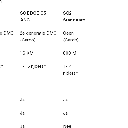
n
openbare weg.
SC EDGE C5
SC2
 gaat qua vormgeving echt terug tot de
ANC
Standaard
 C4 is de helm ook compacter geworden,
envizier is voorbereid voor een
Max Vision
tie DMC
2e generatie DMC
Geen
eegeleverd met de helm. Ook beschikt het
(Cardo)
(Cardo)
ee het vizier in dezelfde stand blijft staan
rdt.
1,6 KM
800 M
ommunicatiesysteem van Schuberth
. Dit
tekent dat deze helm beschikt over het
s*
1 - 15 rijders*
1 - 4
h intercom gesprek verbinden met maximaal
rijders*
aantal rijders zelfs onbeperkt!
Ja
Ja
Ja
Ja
Ja
Nee