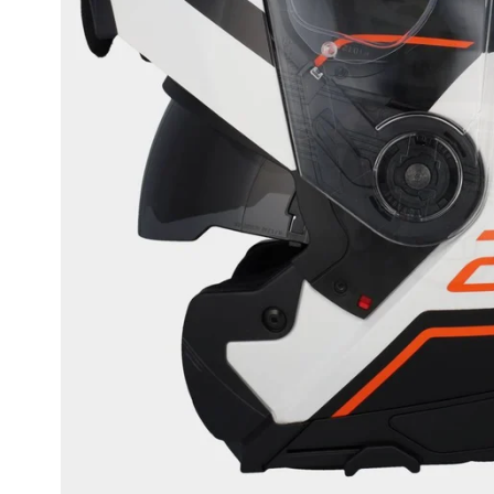
Race
helmen
Retro
helmen
Stille
motorhelmen
Flip
back
helmen
Heren
motorhelmen
Dames
motorhelmen
Kinder
motorhelmen
Scooterhelmen