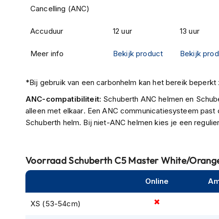
motorpak
Cancelling (ANC)
Motorhoodies
Accuduur
12 uur
13 uur
Regenkleding
Meer info
Bekijk product
Bekijk pro
Onderkleding
Balaclavas
en
*Bij gebruik van een carbonhelm kan het bereik beperkt z
helmmutsen
ANC-compatibiliteit:
Schuberth ANC helmen en Schub
Koelvesten
alleen met elkaar. Een ANC communicatiesysteem past 
Schuberth helm. Bij niet-ANC helmen kies je een regul
Motorsokken
Nekwarmers
en
Voorraad
Schuberth C5 Master White/Orange
windcollars
Verwarmde
Online
Am
onderkleding
XS (53-54cm)
Protectie