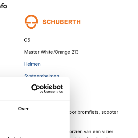
nfo
C5
Master White/Orange 213
Helmen
Systeemhelmen
Meegeleverd
Ja
Over
uring
ECE (goedgekeurd voor bromfiets, scooter
en motor)
Indien een helm is voorzien van een vizier,