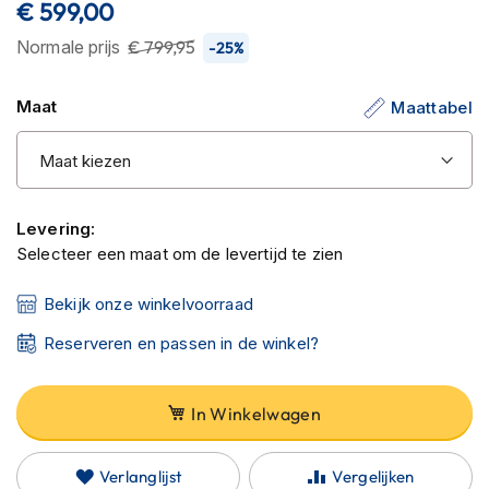
% of
C
€ 599,00
de
a
afbeeldingen-
Normale prijs
€ 799,95
r
-25%
gallerij
b
o
Maat
Maattabel
n
h
e
l
m
e
Levering:
n
Selecteer een maat om de levertijd te zien
E
n
Bekijk onze winkelvoorraad
d
u
Reserveren en passen in de winkel?
r
o
h
In Winkelwagen
e
l
m
Verlanglijst
Vergelijken
e