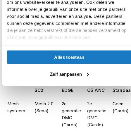
e
om ons websiteverkeer te analyseren. Ook delen we
en rond je bestelling af.
r
informatie over je gebruik van onze site met onze partners
h
Seintje ontvangen via e-mail? Kom je artikelen passen in
voor social media, adverteren en analyse. Deze partners
e
de winkel.
kunnen deze gegevens combineren met andere informatie
l
m
die je aan ze hebt verstrekt of die ze hebben verzameld op
Alles naar tevredenheid? Betaal in de winkel.
e
basis van jouw gebruik van hun services.
n
Alles over Reserveren & Passen
B
Alles toestaan
o
x
Vergelijking Schuberth communicatiesystemen
e
r
Zelf aanpassen
SC
h
SC
EDGE
SC2
e
SC2
EDGE
C5 ANC
Standaa
l
m
e
Mesh-
Mesh 2.0
2e
2e
Geen
n
systeem
(Sena)
generatie
generatie
(Cardo)
DMC
DMC
F
a
(Cardo)
(Cardo)
s