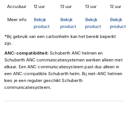
H
Accuduur
12 uur
13 uur
13 uur
12 uur
e
r
e
Meer info
Bekijk
Bekijk
Bekijk
Bekijk
n
product
product
product
product
s
c
*Bij gebruik van een carbonhelm kan het bereik beperkt
o
zijn.
o
t
ANC-compatibiliteit:
Schuberth ANC helmen en
e
Schuberth ANC communicatiesystemen werken alleen met
r
elkaar. Een ANC communicatiesysteem past dus alleen in
h
e
een ANC-compatible Schuberth helm. Bij niet-ANC helmen
l
kies je een regulier geschikt Schuberth
m
communicatiesysteem.
e
n
D
a
m
e
s