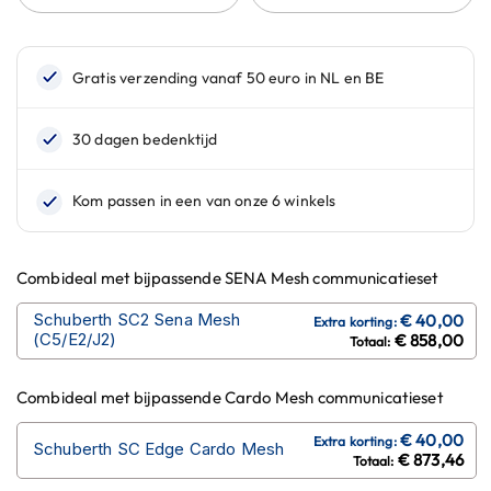
n
H
e
l
m
e
n
m
e
t
z
o
Combideal met bijpassende SENA Mesh communicatieset
n
n
Schuberth SC2 Sena Mesh
e
(C5/E2/J2)
€ 858,00
v
i
z
Combideal met bijpassende Cardo Mesh communicatieset
i
e
Schuberth SC Edge Cardo Mesh
r
€ 873,46