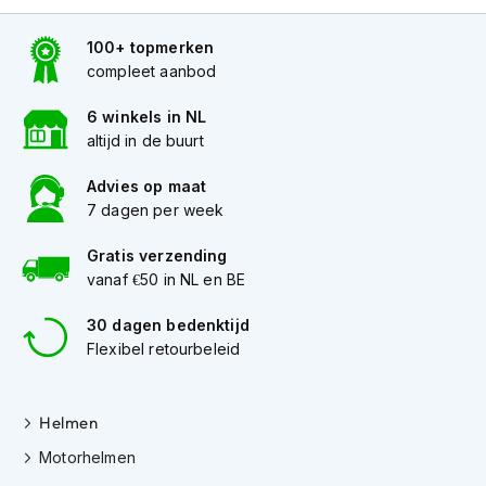
s
c
100+ topmerken
o
compleet aanbod
o
t
6 winkels in NL
e
r
altijd in de buurt
h
e
Advies op maat
l
7 dagen per week
m
e
Gratis verzending
n
vanaf €50 in NL en BE
K
30 dagen bedenktijd
i
n
Flexibel retourbeleid
d
e
r
Helmen
s
c
Motorhelmen
o