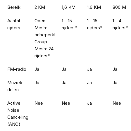
h
Bereik
2 KM
1,6 KM
1,6 KM
800 M
i
o
Aantal
Open
1 - 15
1 - 15
1 - 4
n
h
rijders
Mesh:
rijders*
rijders*
rijders*
e
onbeperkt
l
Group
m
Mesh: 24
e
n
rijders*
V
FM-radio
Ja
Ja
Ja
Ja
e
s
p
Muziek
Ja
Ja
Ja
Ja
a
delen
h
e
Active
Nee
Nee
Ja
Nee
l
Noise
m
e
Cancelling
n
(ANC)