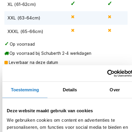
XL (61-62cm)
K
i
n
XXL (63-64cm)
d
e
XXXL (65-66cm)
r
m
o
Op voorraad
t
Op voorraad bij Schuberth 2-4 werkdagen
o
r
Leverbaar na deze datum
h
e
Levertijd onbekend, neem eventueel contact met ons op
l
Niet meer leverbaar
m
e
Toestemming
Details
Over
Zo werkt Reserveren & Passen
n
Controleer de winkelvoorraad in bovenstaande tabel.
S
Deze website maakt gebruik van cookies
c
Voeg het product toe aan je winkelwagen en klik op "Ik
o
ga bestellen".
We gebruiken cookies om content en advertenties te
o
personaliseren, om functies voor social media te bieden en
t
Selecteer je winkel bij "Vrijblijvende winkelreservering"