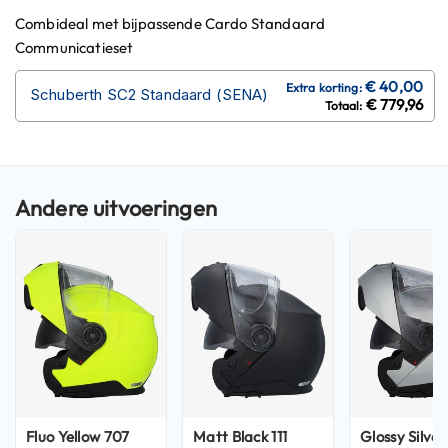
P
Combideal met bijpassende Cardo Standaard
i
l
Communicatieset
o
t
Schuberth SC2 Standaard (SENA)
e
€ 779,96
n
h
e
l
m
e
n
P
i
n
l
o
c
k
h
e
Fluo Yellow 707
Matt Black 111
Glossy Silve
l