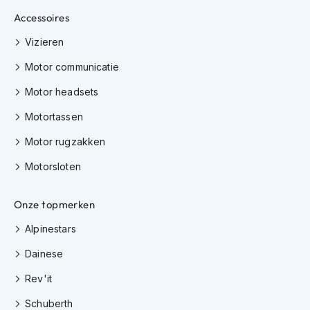
Accessoires
J
e
Vizieren
t
h
Motor communicatie
e
l
Motor headsets
m
e
Motortassen
n
Motor rugzakken
I
Motorsloten
n
t
e
Onze topmerken
g
r
Alpinestars
a
a
Dainese
l
h
Rev'it
e
l
Schuberth