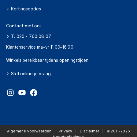
i
e
Kortingscodes
r
e
n
Contact met ons
T. 020 - 760 08 07
P
i
Klantenservice ma–vr 11:00–16:00
n
l
o
Winkels bereikbaar tijdens openingstijden
c
k
Stel online je vraag
s
T
e
a
r
-
o
f
f
Algemene voorwaarden
Privacy
Disclaimer
© 2011-2026
s
Voordeelhelmen