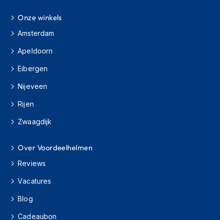
m
e
Onze winkels
n
Amsterdam
H
Apeldoorn
e
l
Eibergen
m
a
Nijeveen
c
c
Rijen
e
s
Zwaagdijk
s
o
Over Voordeelhelmen
i
r
Reviews
e
s
Vacatures
V
Blog
i
z
Cadeaubon