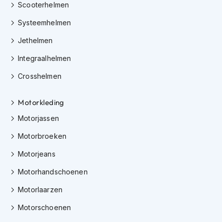
o
Scooterhelmen
t
e
Systeemhelmen
r
h
Jethelmen
e
Integraalhelmen
l
m
Crosshelmen
e
n
Motorkleding
S
y
Motorjassen
s
t
Motorbroeken
e
e
Motorjeans
m
Motorhandschoenen
h
e
Motorlaarzen
l
m
Motorschoenen
e
n