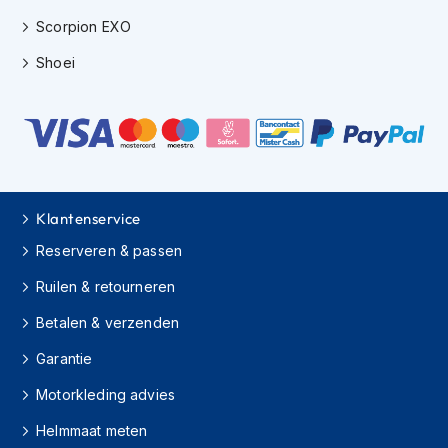
m
e
Scorpion EXO
n
Shoei
C
r
o
s
s
h
e
l
Klantenservice
m
Reserveren & passen
e
n
Ruilen & retourneren
F
Betalen & verzenden
i
e
Garantie
t
s
Motorkleding advies
h
e
Helmmaat meten
l