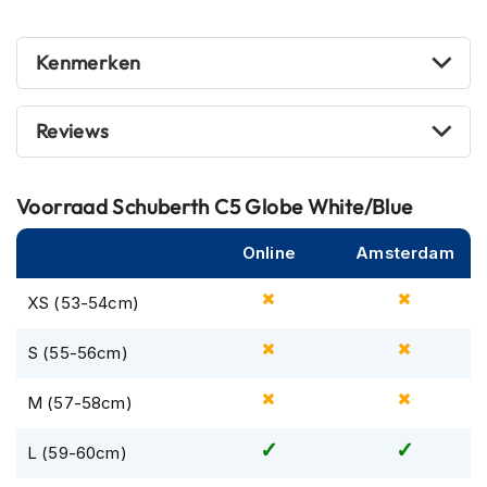
h
e
l
Kenmerken
m
e
n
Reviews
D
a
m
Voorraad
Schuberth C5 Globe White/Blue
e
s
Online
Amsterdam
m
o
t
XS (53-54cm)
o
r
S (55-56cm)
h
e
l
M (57-58cm)
m
e
L (59-60cm)
n