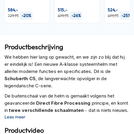
m
e
584,-
515,-
524,-
n
-20%
-26%
-25%
729,95
699,95
699,95
R
a
c
e
Productbeschrijving
h
e
We hebben hier lang op gewacht, en we zijn zo blij dat hij
l
er eindelijk is! Een nieuwe A-klasse systeemhelm met
m
allerlei moderne functies en specificaties. Dit is de
e
n
Schuberth C5
, de langverwachte opvolger in de
legendarische C-serie.
R
e
De buitenschaal van de helm is gemaakt volgens het
t
geavanceerde
Direct Fibre Processing
principe, en komt
r
in
twee verschillende schaalmaten
– dat is niets nieuws.
o
Lees meer
Maar wat wél anders is, is dat de
glasvezel buitenschaal
h
e
nu voor het eerst verstevigd is met een
extra carbon
Productvideo
l
laag
. Dat is bevorderlijk voor de sterkte van de