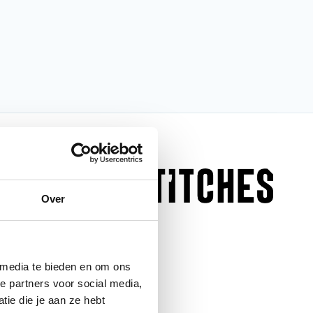
nfo
Over
Stella Ladies
Gloves Wine Red/Black
 media te bieden en om ons
Handschoenen
e partners voor social media,
ie die je aan ze hebt
Handschoenen