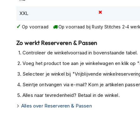
Tex
XXL
motorjassen
Motorbroeken
Op voorraad
Op voorraad bij Rusty Stitches 2-4 we
Heren
motorbroeken
Zo werkt Reserveren & Passen
Dames
Controleer de winkelvoorraad in bovenstaande tabel.
motorbroeken
Voeg het product toe aan je winkelwagen en klik op "I
Doorwaai
Selecteer je winkel bij "Vrijblijvende winkelreservering
motorbroeken
Seintje ontvangen via e-mail? Kom je artikelen passen
Waterdichte
motorbroeken
Alles naar tevredenheid? Betaal in de winkel.
Leren
Alles over Reserveren & Passen
motorbroeken
Textiel
motorbroeken