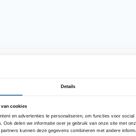
Product i
Meer
u zich zult onderscheiden op de weg?
Merk
informatie
shandschoenen
. Deze handschoenen zijn
Details
look die zeker hoofden zal doen omdraaien.
ook een
klittenbandsluiting
voor een
Model
 meerdere
verstevigingen
voor extra
 van cookies
Kleurstelling
n die stijlvol en modieus zijn of duurzaam
ent en advertenties te personaliseren, om functies voor social
enen zijn de perfecte keuze.
Producttype
. Ook delen we informatie over je gebruik van onze site met onz
 partners kunnen deze gegevens combineren met andere informat
Categorie