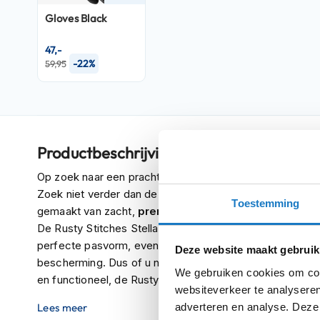
Crosshelmen
Gloves Black
Fietshelmen
47,-
-22%
59,95
Helm
accessoires
Vizieren
Pinlocks
Tear-
Productbeschrijving
offs
Op zoek naar een prachtig paar handschoenen waarmee 
Crossbrillen
Zoek niet verder dan de
Rusty Stitches Stella dame
Toestemming
gemaakt van zacht,
premium
leer
en hebben een retro 
Oordoppen
De Rusty Stitches Stella dameshandschoenen hebben 
Onderhoud
perfecte pasvorm, evenals
ventilatie
bij de vingers en
Deze website maakt gebruik
helm
bescherming. Dus of u nu op zoek bent naar handschoene
We gebruiken cookies om cont
en functioneel, de Rusty Stitches Stella dameshandscho
Helm
websiteverkeer te analyseren
houder
adverteren en analyse. Deze
Lees meer
&