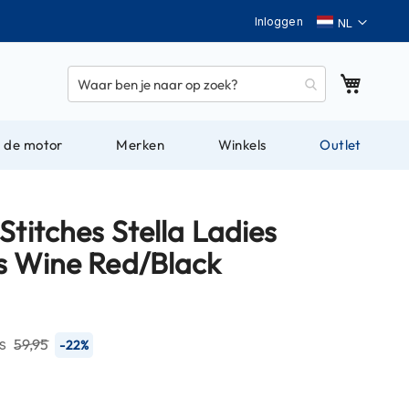
Taal
Inloggen
Winkel
 de motor
Merken
Winkels
Outlet
Stitches Stella Ladies
s Wine Red/Black
js
59,95
-22%