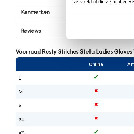
verstrekt of die ze hebben v
kapstok
Kenmerken
Motorkleding
Motorjassen
Heren
Reviews
motorjassen
Dames
Voorraad
Rusty Stitches Stella Ladies Glove
motorjassen
Doorwaai
Online
Am
motorjassen
L
Waterdichte
motorjassen
M
Leren
S
motorjassen
Textiele
XL
motorjassen
XS
Gore-