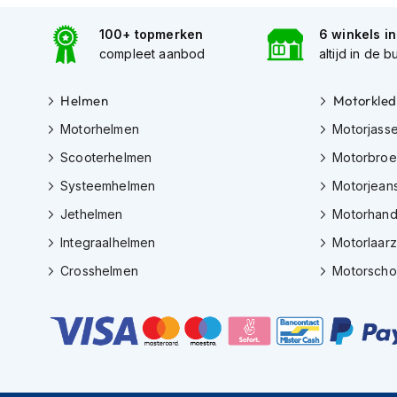
Gore-
Tex
100+ topmerken
6 winkels i
motorbroeken
compleet aanbod
altijd in de b
Kevlar
motorbroeken
Helmen
Motorkled
Cargo
Motorhelmen
Motorjass
motorbroeken
Scooterhelmen
Motorbro
Motorjeans
Systeemhelmen
Motorjean
Motorpakken
Jethelmen
Motorhan
Heren
Integraalhelmen
Motorlaar
motorpak
Crosshelmen
Motorsch
Dames
motorpak
Eendelig
motorpak
Tweedelig