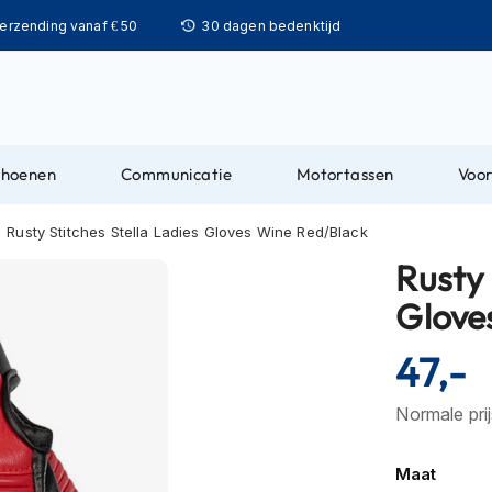
Ga
verzending vanaf € 50
30 dagen bedenktijd
naar
de
inhoud
choenen
Communicatie
Motortassen
Voor
Rusty Stitches Stella Ladies Gloves Wine Red/Black
Rusty 
Glove
47,-
Normale pri
Maat