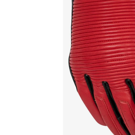
Race
helmen
Retro
helmen
Stille
motorhelmen
Flip
back
helmen
Heren
motorhelmen
Dames
motorhelmen
Kinder
motorhelmen
Scooterhelmen