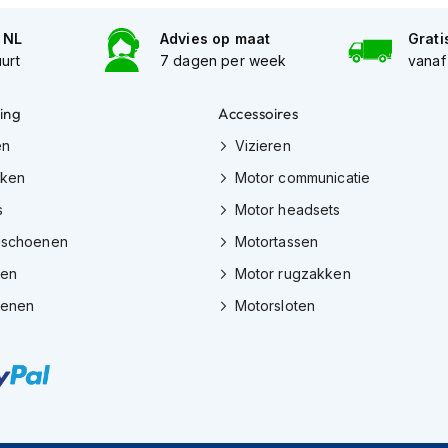
n NL
Advies op maat
Grati
uurt
7 dagen per week
vanaf
ing
Accessoires
en
Vizieren
eken
Motor communicatie
s
Motor headsets
dschoenen
Motortassen
zen
Motor rugzakken
oenen
Motorsloten