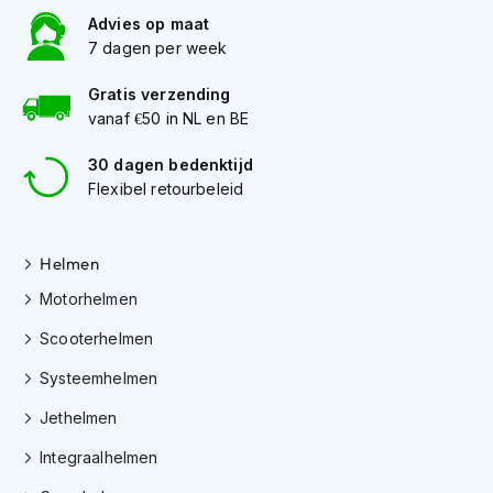
h
Advies op maat
e
l
7 dagen per week
m
e
Gratis verzending
n
vanaf €50 in NL en BE
D
30 dagen bedenktijd
a
Flexibel retourbeleid
m
e
s
m
Helmen
o
Motorhelmen
t
o
Scooterhelmen
r
h
Systeemhelmen
e
l
Jethelmen
m
e
Integraalhelmen
n