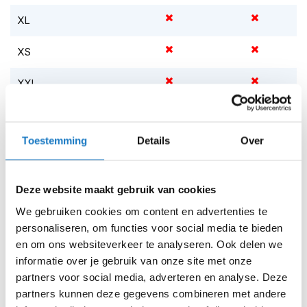
m
e
XL
n
XS
S
t
i
XXL
l
l
Op voorraad
e
m
Op voorraad bij Rusty Stitches 2-4 werkdagen
Toestemming
Details
Over
o
Leverbaar na deze datum
t
o
Levertijd onbekend, neem eventueel contact met ons op
r
Deze website maakt gebruik van cookies
Niet meer leverbaar
h
We gebruiken cookies om content en advertenties te
e
Zo werkt Reserveren & Passen
l
personaliseren, om functies voor social media te bieden
m
en om ons websiteverkeer te analyseren. Ook delen we
Controleer de winkelvoorraad in bovenstaande tabel.
e
informatie over je gebruik van onze site met onze
n
Voeg het product toe aan je winkelwagen en klik op "Ik
partners voor social media, adverteren en analyse. Deze
ga bestellen".
F
partners kunnen deze gegevens combineren met andere
l