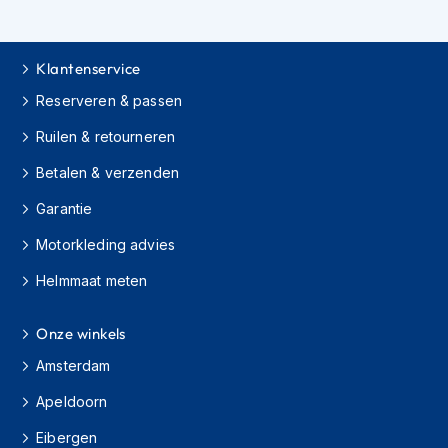
h
i
o
Klantenservice
n
h
Reserveren & passen
e
l
Ruilen & retourneren
m
e
Betalen & verzenden
n
Garantie
V
e
Motorkleding advies
s
Helmmaat meten
p
a
h
Onze winkels
e
l
Amsterdam
m
e
Apeldoorn
n
Eibergen