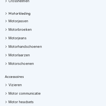
Crosshelmen
K
i
n
Motorkleding
d
Motorjassen
e
r
Motorbroeken
m
o
Motorjeans
t
o
Motorhandschoenen
r
h
Motorlaarzen
e
l
Motorschoenen
m
e
n
Accessoires
S
Vizieren
c
Motor communicatie
o
o
Motor headsets
t