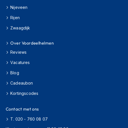
H
e
Nijeveen
r
Rijen
e
n
Zwaagdijk
s
c
o
Over Voordeelhelmen
o
t
Reviews
e
r
Vacatures
h
e
Blog
l
m
Cadeaubon
e
Kortingscodes
n
D
Contact met ons
a
m
T. 020 - 760 08 07
e
s