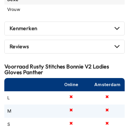
m
Vrouw
e
n
R
Kenmerken
a
c
e
Reviews
h
e
l
m
Voorraad
Rusty Stitches Bonnie V2 Ladies
e
Gloves Panther
n
Online
Amsterdam
R
e
t
L
r
o
M
h
e
S
l