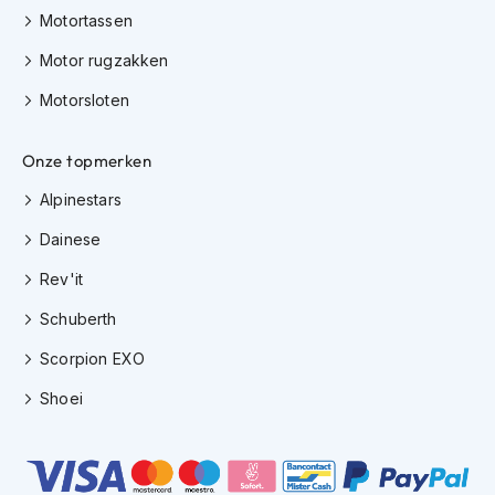
e
Motortassen
r
h
Motor rugzakken
e
l
Motorsloten
m
e
n
Onze topmerken
B
Alpinestars
o
x
Dainese
e
Rev'it
r
h
Schuberth
e
l
Scorpion EXO
m
e
Shoei
n
F
a
s