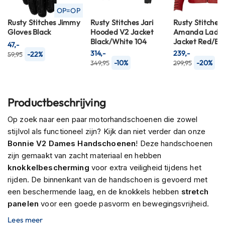
n
OP=OP
Rusty Stitches Jimmy
Rusty Stitches Jari
Rusty Stitches
H
Gloves Black
Hooded V2 Jacket
Amanda Ladie
e
Black/White 104
Jacket Red/Bla
47,-
l
314,-
239,-
-22%
59,95
m
-10%
-20%
349,95
299,95
e
n
m
e
Productbeschrijving
t
z
Op zoek naar een paar motorhandschoenen die zowel
o
stijlvol als functioneel zijn? Kijk dan niet verder dan onze
n
n
Bonnie V2 Dames Handschoenen
! Deze handschoenen
e
zijn gemaakt van zacht materiaal en hebben
v
knokkelbescherming
voor extra veiligheid tijdens het
i
z
rijden. De binnenkant van de handschoen is gevoerd met
i
een beschermende laag, en de knokkels hebben
stretch
e
panelen
voor een goede pasvorm en bewegingsvrijheid.
r
De Bonnie V2 heeft ook een
klittenbandsluiting
, waardoor
Lees meer