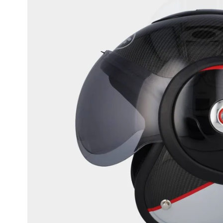
Race
helmen
Retro
helmen
Stille
motorhelmen
Flip
back
helmen
Heren
motorhelmen
Dames
motorhelmen
Kinder
motorhelmen
Scooterhelmen