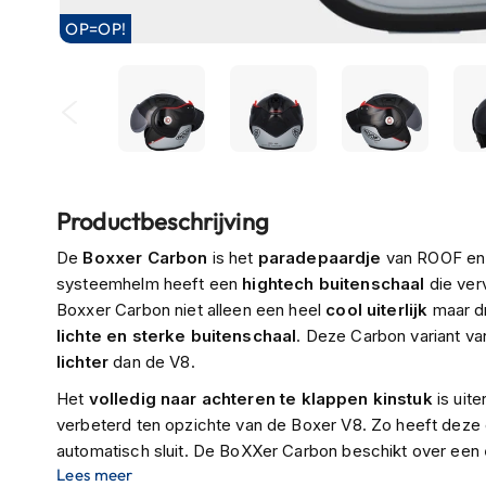
Boxer
OP=OP!
helmen
Fashion
helmen
Vespa
helmen
Ga
Heren
Productbeschrijving
naar
scooterhelmen
het
De
Boxxer Carbon
is het
paradepaardje
van ROOF en d
begin
Dames
systeemhelm heeft een
hightech buitenschaal
die verv
van
scooterhelmen
Boxxer Carbon niet alleen een heel
cool uiterlijk
maar dr
de
lichte en sterke buitenschaal
. Deze Carbon variant va
Kinder
afbeeldingen-
lichter
dan de V8.
scooterhelmen
gallerij
Het
volledig naar achteren te klappen kinstuk
is uit
Systeemhelmen
verbeterd ten opzichte van de Boxer V8. Zo heeft deze
Jethelmen
automatisch sluit. De BoXXer Carbon beschikt over een
Lees meer
Integraalhelmen
dat de helm zowel
als jethelm en als integraalhelm i