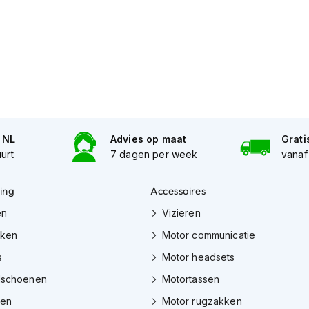
n NL
Advies op maat
Grati
uurt
7 dagen per week
vanaf
ing
Accessoires
en
Vizieren
eken
Motor communicatie
s
Motor headsets
dschoenen
Motortassen
zen
Motor rugzakken