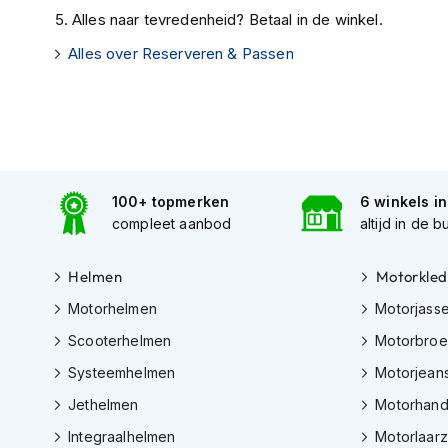
Alles naar tevredenheid? Betaal in de winkel.
Tex
motorjassen
Alles over Reserveren & Passen
Motorbroeken
Heren
motorbroeken
Dames
motorbroeken
100+ topmerken
6 winkels i
Doorwaai
compleet aanbod
altijd in de b
motorbroeken
Helmen
Motorkled
Waterdichte
motorbroeken
Motorhelmen
Motorjass
Leren
Scooterhelmen
Motorbro
motorbroeken
Systeemhelmen
Motorjean
Textiel
Jethelmen
Motorhan
motorbroeken
Integraalhelmen
Motorlaar