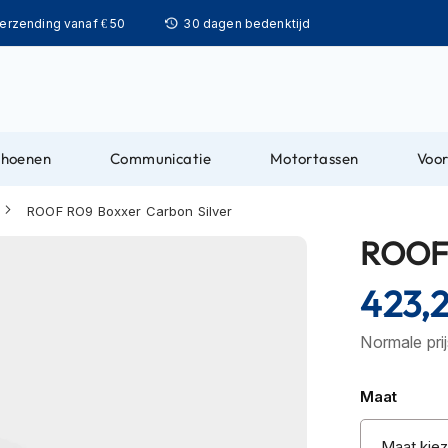
Ga
verzending vanaf € 50
30 dagen bedenktijd
naar
de
inhoud
choenen
Communicatie
Motortassen
Voor
ROOF RO9 Boxxer Carbon Silver
ROOF 
423,
Normale pri
Maat