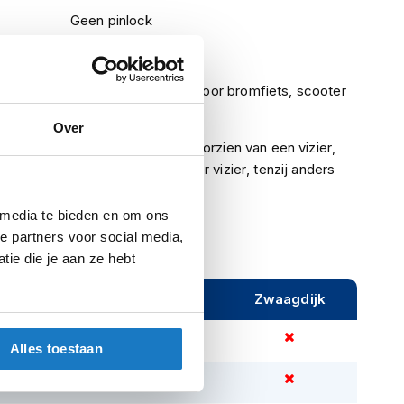
Geen pinlock
Nee
uring
ECE (goedgekeurd voor bromfiets, scooter
en motor)
Over
Indien een helm is voorzien van een vizier,
betreft het een helder vizier, tenzij anders
vermeld.
 media te bieden en om ons
e partners voor social media,
ie die je aan ze hebt
ijeveen
Rijen
Zwaagdijk
Alles toestaan