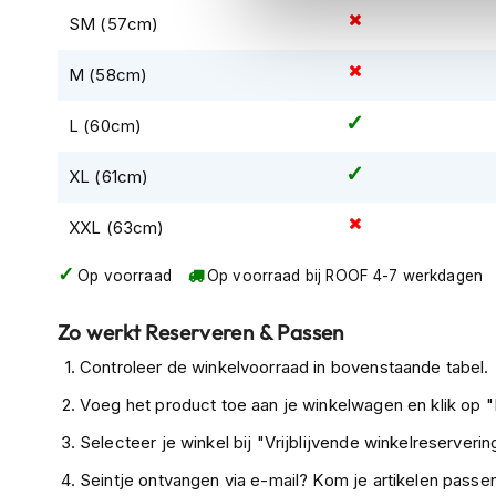
kapstok
SM (57cm)
Motorkleding
M (58cm)
Motorjassen
Heren
L (60cm)
motorjassen
Dames
XL (61cm)
motorjassen
XXL (63cm)
Doorwaai
motorjassen
Op voorraad
Op voorraad bij ROOF 4-7 werkdagen
Waterdichte
motorjassen
Zo werkt Reserveren & Passen
Leren
Controleer de winkelvoorraad in bovenstaande tabel.
motorjassen
Voeg het product toe aan je winkelwagen en klik op "I
Textiele
Selecteer je winkel bij "Vrijblijvende winkelreservering
motorjassen
Seintje ontvangen via e-mail? Kom je artikelen passen
Gore-