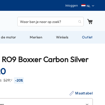
Taal
Inloggen
Winkel
 de motor
Merken
Winkels
Outlet
RO9 Boxxer Carbon Silver
20
js
529,-
-20%
Maattabel