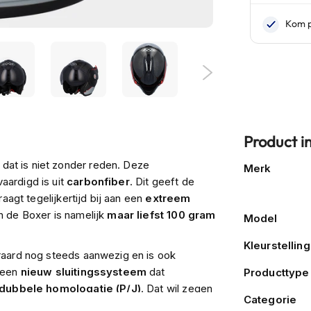
Product i
Meer
at is niet zonder reden. Deze
Merk
informatie
aardigd is uit
carbonfiber
. Dit geeft de
aagt tegelijkertijd bij aan een
extreem
n de Boxer is namelijk
maar liefst 100 gram
Model
Kleurstelling
eraard nog steeds aanwezig en is ook
 een
nieuw sluitingssysteem
dat
Producttype
dubbele homologatie (P/J)
. Dat wil zegen
Categorie
s gekeurd
.