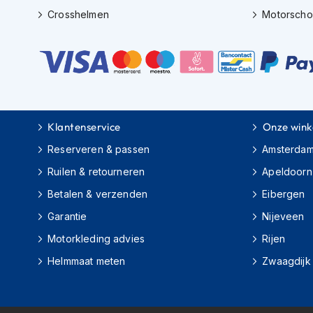
Gore-
Crosshelmen
Motorsch
Tex
motorbroeken
Kevlar
motorbroeken
Cargo
motorbroeken
Klantenservice
Onze wink
Motorjeans
Reserveren & passen
Amsterda
Motorpakken
Ruilen & retourneren
Apeldoorn
Heren
Betalen & verzenden
Eibergen
motorpak
Garantie
Nijeveen
Dames
motorpak
Motorkleding advies
Rijen
Helmmaat meten
Zwaagdijk
Eendelig
motorpak
Tweedelig