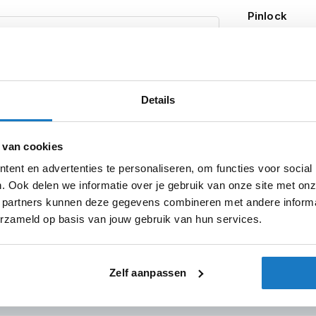
Pinlock
 en wasbaar
en is deze stiller geworden
Desmo helmen is gebruikt. Brildragers
Zonnevizier
speciale uitsparingen voor heeft gemaakt.
Typegoedke
eeds helemaal goed. Naast het feit dat de
n er op de kinbak ook nog eens
luchtinlaten
Details
n tijde
voorzien van uitsparingen
voor de
Let op
 Carbon dan ook geen enkel probleem.
 van cookies
ent en advertenties te personaliseren, om functies voor social
. Ook delen we informatie over je gebruik van onze site met onz
 partners kunnen deze gegevens combineren met andere informat
erzameld op basis van jouw gebruik van hun services.
sterdam
Apeldoorn
Eibergen
N
Zelf aanpassen